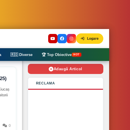
Logare
a
🇷🇴 Diverse
🏆 Top Obiective
HOT
Adaugă Articol
25)
RECLAMA
Ciucaș
torii
0