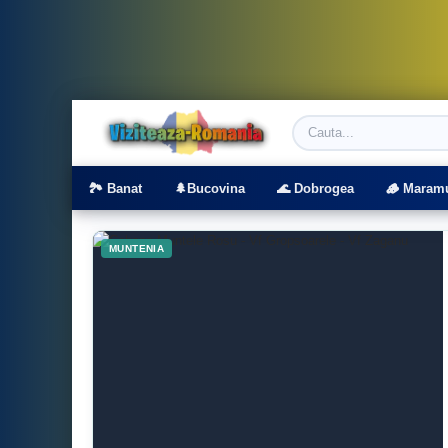
Viziteaza Romania | Obiective Turistice | T
🏞️ Banat
🌲Bucovina
🌊 Dobrogea
🪵 Maram
MUNTENIA