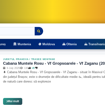
rasee montane
ureș
🏛️ Muntenia
🍇 Moldova
🌄 Oltenia
⛰️ Transilvani
JUDETUL PRAHOVA
/
TRASEE MONTANE
Cabana Muntele Rosu - Vf Gropsoarele - Vf Zaganu (20
6 July 2025
130
+9
🌲 Cabana Muntele Rosu - Vf Gropsoarele - Vf Zaganu - situat în Masivul 
din județul Brașov, este o drumeție de dificultate medie 🥾, ideală pentru iubi
de natură care doresc să exploreze
Mai mult