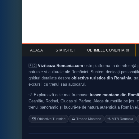
ACASA
STATISTICI
ULTIMELE COMENTARII
🇷🇴
Viziteaza-Romania.com
este platforma ta de referință 
naturale și culturale ale României. Suntem dedicați pasionați
ghiduri detaliate despre
obiective turistice din România
, tr
excursii cu trenul sau autocarul.
🚵 Explorează cele mai frumoase
trasee montane din Româ
Ceahlău, Rodnei, Ciucaș și Parâng. Alege drumețiile pe jos, c
trenul panoramic și bucură-te de natura autentică a României.
🗺️ Obiective Turistice
⛰️ Trasee Montane
🚵 MTB Romania