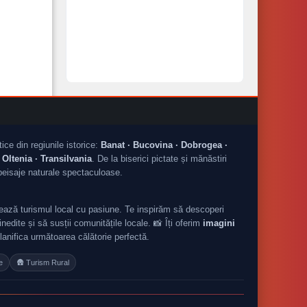
tice din regiunile istorice:
Banat · Bucovina · Dobrogea ·
Oltenia · Transilvania
. De la biserici pictate și mănăstiri
peisaje naturale spectaculoase.
ză turismul local cu pasiune. Te inspirăm să descoperi
nedite și să susții comunitățile locale. 📸 Îți oferim
imagini
planifica următoarea călătorie perfectă.
e
🛖 Turism Rural