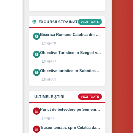
EXCURSII STRAINATATE
VEZI TOATE
Biserica Romano Catolica din Óföldeák, Ungaria (2025)
0
118
Obiective Turistice in Szeged vizitate intr-o zi (2024)
0
421
Obiective turistice in Subotica vizitate intr-o zi (2024)
0
303
ULTIMELE ȘTIRI
VEZI TOATE
Punct de belvedere pe Semenic inaugurat pe 1 August 2026
0
14
Traseu tematic spre Cetatea dacică Bănița deschis (2026)