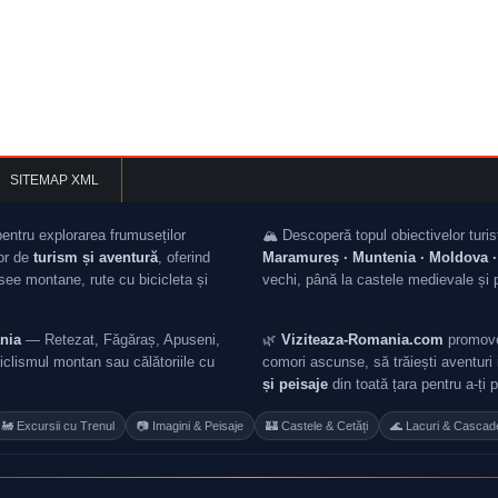
SITEMAP XML
pentru explorarea frumuseților
🏔️ Descoperă topul obiectivelor turis
lor de
turism și aventură
, oferind
Maramureș · Muntenia · Moldova · 
asee montane, rute cu bicicleta și
vechi, până la castele medievale și 
nia
— Retezat, Făgăraș, Apuseni,
🌿
Viziteaza-Romania.com
promovea
iclismul montan sau călătoriile cu
comori ascunse, să trăiești aventuri i
și peisaje
din toată țara pentru a-ți 
🚂 Excursii cu Trenul
📷 Imagini & Peisaje
🏰 Castele & Cetăți
🌊 Lacuri & Cascad