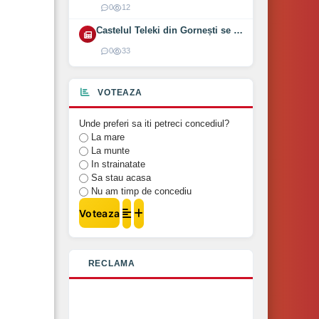
0
12
Castelul Teleki din Gornești se redeschide pe 1 august 2026
0
33
VOTEAZA
Unde preferi sa iti petreci concediul?
La mare
La munte
In strainatate
Sa stau acasa
Nu am timp de concediu
Voteaza
RECLAMA