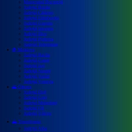
Municipiul București
Județul Buzău
Județul Călărași
Județul Dâmbovița
Județul Giurgiu
Județul Ialomița
Județul Ilfov
Județul Prahova
Județul Teleorman
🍇 Moldova
Județul Bacău
Județul Galați
Județul Iași
Județul Neamț
Județul Vaslui
Județul Vrancea
🌄 Oltenia
Județul Dolj
Județul Gorj
Județul Mehedinți
Județul Olt
Județul Vâlcea
⛰️ Transilvania
Județul Alba