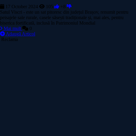
17 October 2024
105
+8
Satul Viscri - este un sat pitoresc din județul Brașov, renumit pentru
peisajele sale rurale, casele săsești tradiționale și, mai ales, pentru
biserica fortificată, inclusă în Patrimoniul Mondial
Mai mult
0
Adaugă Articol
Reclama