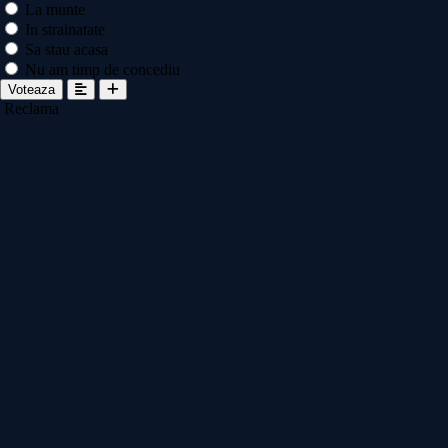
La munte
In strainatate
Sa stau acasa
Nu am timp de concediu
Voteaza
Reclama