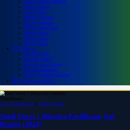
Județul Bistrița-Năsăud
Județul Brașov
Județul Cluj
Județul Covasna
Județul Harghita
Județul Hunedoara
Județul Mureș
Județul Sălaj
Județul Sibiu
🇷🇴 Diverse
Top Obiective
Imagini / Peisaje
Excursii cu autocarul
Excursii strainatate
Trasee Montane Romania
🏆 Top Obiective
HOT
Transilvania
Zona Transilvaniei
/
Judetul Brasov
Satul Viscri + Biserica Fortificata, jud
Brasov (2024)