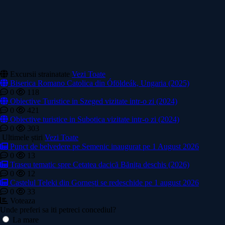
Excursii strainatate
Vezi Toate
Biserica Romano Catolica din Óföldeák, Ungaria (2025)
0
118
Obiective Turistice in Szeged vizitate intr-o zi (2024)
0
421
Obiective turistice in Subotica vizitate intr-o zi (2024)
0
303
Ultimele știri
Vezi Toate
Punct de belvedere pe Semenic inaugurat pe 1 August 2026
0
13
Traseu tematic spre Cetatea dacică Bănița deschis (2026)
0
12
Castelul Teleki din Gornești se redeschide pe 1 august 2026
0
33
Voteaza
Unde preferi sa iti petreci concediul?
La mare