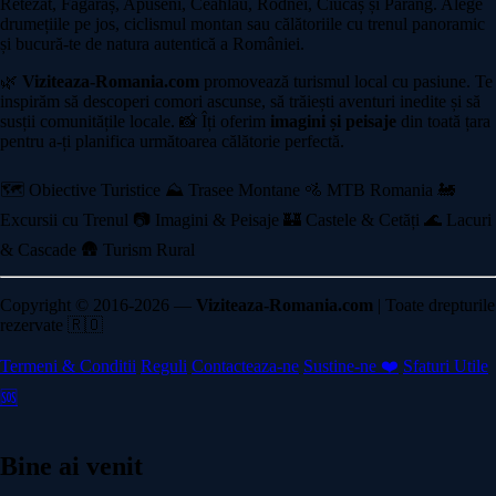
Retezat, Făgăraș, Apuseni, Ceahlău, Rodnei, Ciucaș și Parâng. Alege
drumețiile pe jos, ciclismul montan sau călătoriile cu trenul panoramic
și bucură-te de natura autentică a României.
🌿
Viziteaza-Romania.com
promovează turismul local cu pasiune. Te
inspirăm să descoperi comori ascunse, să trăiești aventuri inedite și să
susții comunitățile locale. 📸 Îți oferim
imagini și peisaje
din toată țara
pentru a-ți planifica următoarea călătorie perfectă.
🗺️ Obiective Turistice
⛰️ Trasee Montane
🚵 MTB Romania
🚂
Excursii cu Trenul
📷 Imagini & Peisaje
🏰 Castele & Cetăți
🌊 Lacuri
& Cascade
🛖 Turism Rural
Copyright © 2016-2026 —
Viziteaza-Romania.com
| Toate drepturile
rezervate 🇷🇴
Termeni & Conditii
Reguli
Contacteaza-ne
Sustine-ne ❤️
Sfaturi Utile
🆘
Bine ai venit