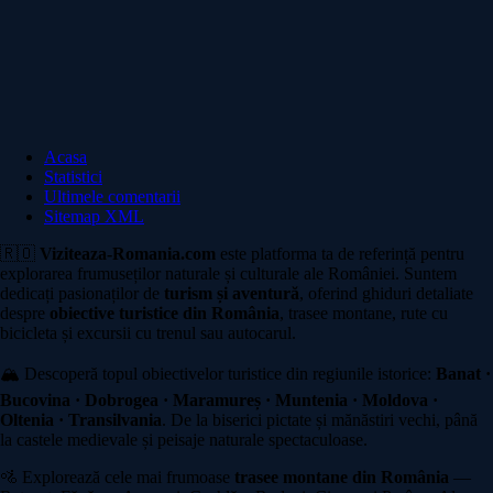
Acasa
Statistici
Ultimele comentarii
Sitemap XML
🇷🇴
Viziteaza-Romania.com
este platforma ta de referință pentru
explorarea frumuseților naturale și culturale ale României. Suntem
dedicați pasionaților de
turism și aventură
, oferind ghiduri detaliate
despre
obiective turistice din România
, trasee montane, rute cu
bicicleta și excursii cu trenul sau autocarul.
🏔️ Descoperă topul obiectivelor turistice din regiunile istorice:
Banat ·
Bucovina · Dobrogea · Maramureș · Muntenia · Moldova ·
Oltenia · Transilvania
. De la biserici pictate și mănăstiri vechi, până
la castele medievale și peisaje naturale spectaculoase.
🚵 Explorează cele mai frumoase
trasee montane din România
—