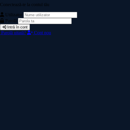
Conectează-te la contul tău
Utilizator
Parolă
Intră în cont
Parolă uitată?
Cont nou