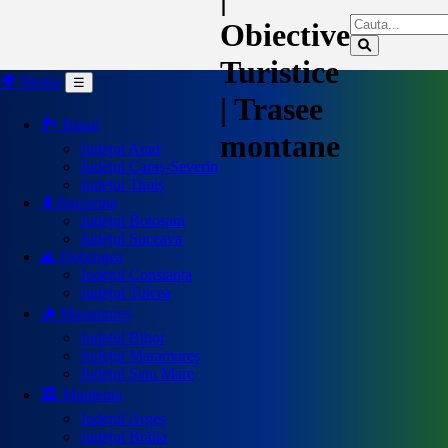
Obiective
Turistice
🌍 Meniu
☰
| Trasee
🏞️ Banat
montane
Județul Arad
Județul Caraș-Severin
Județul Timiș
🌲Bucovina
Județul Botoșani
Județul Suceava
🌊 Dobrogea
Județul Constanța
Județul Tulcea
🪵 Maramureș
Județul Bihor
Județul Maramureș
Județul Satu Mare
🏛️ Muntenia
Județul Argeș
Județul Brăila