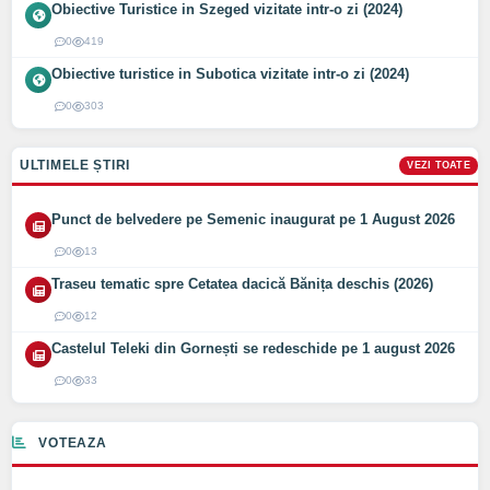
Obiective Turistice in Szeged vizitate intr-o zi (2024)
0
419
Obiective turistice in Subotica vizitate intr-o zi (2024)
0
303
ULTIMELE ȘTIRI
VEZI TOATE
Punct de belvedere pe Semenic inaugurat pe 1 August 2026
0
13
Traseu tematic spre Cetatea dacică Bănița deschis (2026)
0
12
Castelul Teleki din Gornești se redeschide pe 1 august 2026
0
33
VOTEAZA