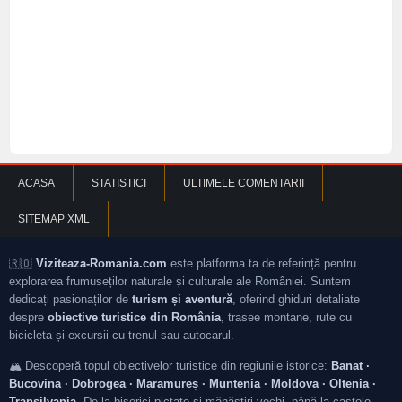
ACASA
STATISTICI
ULTIMELE COMENTARII
SITEMAP XML
🇷🇴
Viziteaza-Romania.com
este platforma ta de referință pentru
explorarea frumuseților naturale și culturale ale României. Suntem
dedicați pasionaților de
turism și aventură
, oferind ghiduri detaliate
despre
obiective turistice din România
, trasee montane, rute cu
bicicleta și excursii cu trenul sau autocarul.
🏔️ Descoperă topul obiectivelor turistice din regiunile istorice:
Banat ·
Bucovina · Dobrogea · Maramureș · Muntenia · Moldova · Oltenia ·