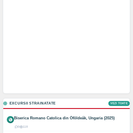
EXCURSII STRAINATATE
VEZI TOATE
Biserica Romano Catolica din Óföldeák, Ungaria (2025)
0
118