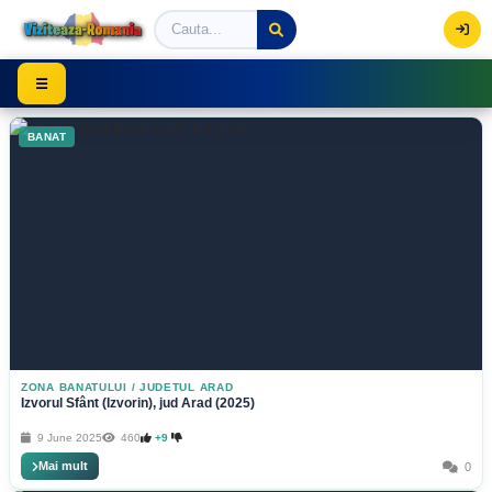
Viziteaza Romania | Obiective Turistice | Trasee mont
☰
BANAT
ZONA BANATULUI
/
JUDETUL ARAD
Izvorul Sfânt (Izvorin), jud Arad (2025)
9 June 2025
460
+9
Mai mult
0