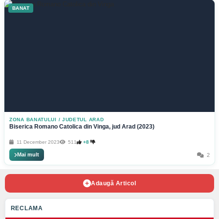
BANAT
ZONA BANATULUI
/
JUDETUL ARAD
Biserica Romano Catolica din Vinga, jud Arad (2023)
11 December 2023
511
+8
Mai mult
2
Adaugă Articol
RECLAMA