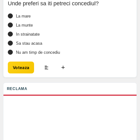
Unde preferi sa iti petreci concediul?
La mare
La munte
In strainatate
Sa stau acasa
Nu am timp de concediu
Voteaza
RECLAMA