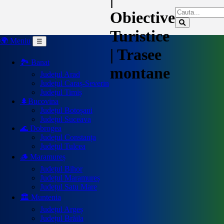
Obiective
Turistice
🌍 Meniu
☰
| Trasee
🏞️ Banat
montane
Județul Arad
Județul Caraș-Severin
Județul Timiș
🌲Bucovina
Județul Botoșani
Județul Suceava
🌊 Dobrogea
Județul Constanța
Județul Tulcea
🪵 Maramureș
Județul Bihor
Județul Maramureș
Județul Satu Mare
🏛️ Muntenia
Județul Argeș
Județul Brăila