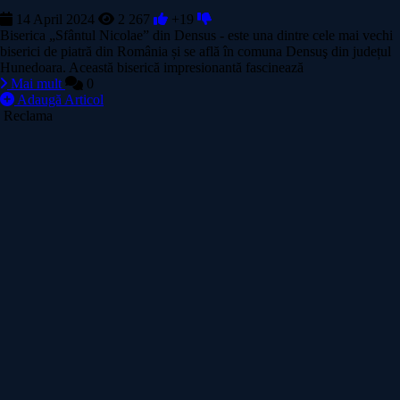
14 April 2024
2 267
+19
Biserica „Sfântul Nicolae” din Densus - este una dintre cele mai vechi
biserici de piatră din România și se află în comuna Densuş din județul
Hunedoara. Această biserică impresionantă fascinează
Mai mult
0
Adaugă Articol
Reclama