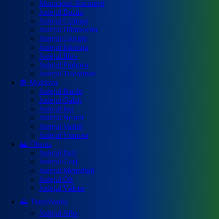
Municipiul București
Județul Buzău
Județul Călărași
Județul Dâmbovița
Județul Giurgiu
Județul Ialomița
Județul Ilfov
Județul Prahova
Județul Teleorman
🍇 Moldova
Județul Bacău
Județul Galați
Județul Iași
Județul Neamț
Județul Vaslui
Județul Vrancea
🌄 Oltenia
Județul Dolj
Județul Gorj
Județul Mehedinți
Județul Olt
Județul Vâlcea
⛰️ Transilvania
Județul Alba