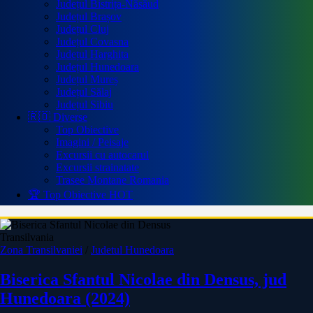
Județul Bistrița-Năsăud
Județul Brașov
Județul Cluj
Județul Covasna
Județul Harghita
Județul Hunedoara
Județul Mureș
Județul Sălaj
Județul Sibiu
🇷🇴 Diverse
Top Obiective
Imagini / Peisaje
Excursii cu autocarul
Excursii strainatate
Trasee Montane Romania
🏆 Top Obiective
HOT
Transilvania
Zona Transilvaniei
/
Judetul Hunedoara
Biserica Sfantul Nicolae din Densus, jud
Hunedoara (2024)