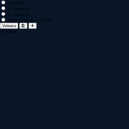
La munte
In strainatate
Sa stau acasa
Nu am timp de concediu
Voteaza
Reclama