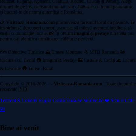
Retezat, Făgăraș, Apuseni, Ceahlău, Rodnei, Ciucaș și Parâng. Alege
drumețiile pe jos, ciclismul montan sau călătoriile cu trenul panoramic
și bucură-te de natura autentică a României.
🌿
Viziteaza-Romania.com
promovează turismul local cu pasiune. Te
inspirăm să descoperi comori ascunse, să trăiești aventuri inedite și să
susții comunitățile locale. 📸 Îți oferim
imagini și peisaje
din toată țara
pentru a-ți planifica următoarea călătorie perfectă.
🗺️ Obiective Turistice
⛰️ Trasee Montane
🚵 MTB Romania
🚂
Excursii cu Trenul
📷 Imagini & Peisaje
🏰 Castele & Cetăți
🌊 Lacuri
& Cascade
🛖 Turism Rural
Copyright © 2016-2026 —
Viziteaza-Romania.com
| Toate drepturile
rezervate 🇷🇴
Termeni & Conditii
Reguli
Contacteaza-ne
Sustine-ne ❤️
Sfaturi Utile
🆘
Bine ai venit