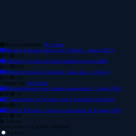
Excursii strainatate
Vezi Toate
Biserica Romano Catolica din Óföldeák, Ungaria (2025)
0
118
Obiective Turistice in Szeged vizitate intr-o zi (2024)
0
421
Obiective turistice in Subotica vizitate intr-o zi (2024)
0
303
Ultimele știri
Vezi Toate
Punct de belvedere pe Semenic inaugurat pe 1 August 2026
0
14
Traseu tematic spre Cetatea dacică Bănița deschis (2026)
0
12
Castelul Teleki din Gornești se redeschide pe 1 august 2026
0
33
Voteaza
Unde preferi sa iti petreci concediul?
La mare