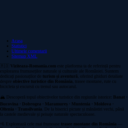
Acasa
Statistici
Ultimele comentarii
Sitemap XML
🇷🇴
Viziteaza-Romania.com
este platforma ta de referință pentru
explorarea frumuseților naturale și culturale ale României. Suntem
dedicați pasionaților de
turism și aventură
, oferind ghiduri detaliate
despre
obiective turistice din România
, trasee montane, rute cu
bicicleta și excursii cu trenul sau autocarul.
🏔️ Descoperă topul obiectivelor turistice din regiunile istorice:
Banat ·
Bucovina · Dobrogea · Maramureș · Muntenia · Moldova ·
Oltenia · Transilvania
. De la biserici pictate și mănăstiri vechi, până
la castele medievale și peisaje naturale spectaculoase.
🚵 Explorează cele mai frumoase
trasee montane din România
—