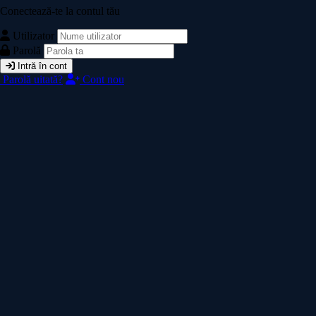
Conectează-te la contul tău
Utilizator
Parolă
Intră în cont
Parolă uitată?
Cont nou