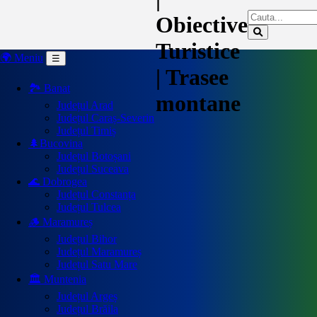
Obiective
Turistice
🌍 Meniu
☰
| Trasee
🏞️ Banat
montane
Județul Arad
Județul Caraș-Severin
Județul Timiș
🌲Bucovina
Județul Botoșani
Județul Suceava
🌊 Dobrogea
Județul Constanța
Județul Tulcea
🪵 Maramureș
Județul Bihor
Județul Maramureș
Județul Satu Mare
🏛️ Muntenia
Județul Argeș
Județul Brăila