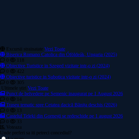
Excursii strainatate
Vezi Toate
Biserica Romano Catolica din Óföldeák, Ungaria (2025)
0
118
Obiective Turistice in Szeged vizitate intr-o zi (2024)
0
422
Obiective turistice in Subotica vizitate intr-o zi (2024)
0
305
Ultimele știri
Vezi Toate
Punct de belvedere pe Semenic inaugurat pe 1 August 2026
0
14
Traseu tematic spre Cetatea dacică Bănița deschis (2026)
0
13
Castelul Teleki din Gornești se redeschide pe 1 august 2026
0
33
Voteaza
Unde preferi sa iti petreci concediul?
La mare