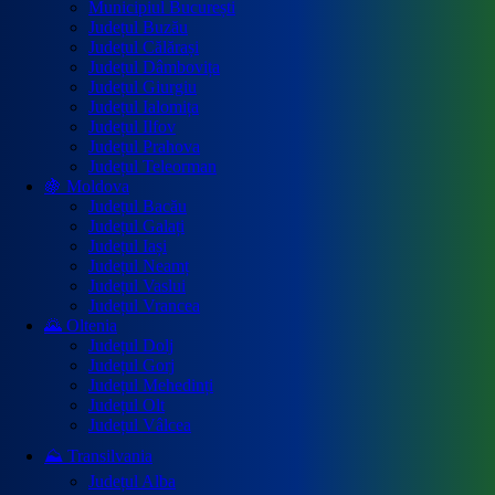
Municipiul București
Județul Buzău
Județul Călărași
Județul Dâmbovița
Județul Giurgiu
Județul Ialomița
Județul Ilfov
Județul Prahova
Județul Teleorman
🍇 Moldova
Județul Bacău
Județul Galați
Județul Iași
Județul Neamț
Județul Vaslui
Județul Vrancea
🌄 Oltenia
Județul Dolj
Județul Gorj
Județul Mehedinți
Județul Olt
Județul Vâlcea
⛰️ Transilvania
Județul Alba