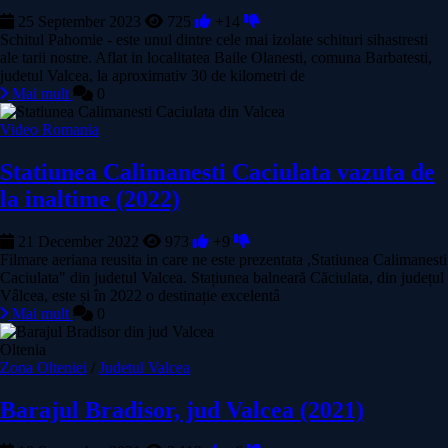
25 September 2023
725
+14
Schitul Pahomie - este unul dintre cele mai izolate schituri sihastresti
ale tarii nostre. Aflat in localitatea Baile Olanesti, comuna Barbatesti,
judetul Valcea, la aproximativ 30 de kilometri de
Mai mult
0
Video Romania
Statiunea Calimanesti Caciulata vazuta de
la inaltime (2022)
21 December 2022
973
+9
Filmare aeriana reusita in care ne este prezentata ,Statiunea Calimanesti
Caciulata" din judetul Valcea. Stațiunea balneară Căciulata, din județul
Vâlcea, este și în 2022 o destinație excelentâ
Mai mult
0
Oltenia
Zona Olteniei
/
Judetul Valcea
Barajul Bradisor, jud Valcea (2021)