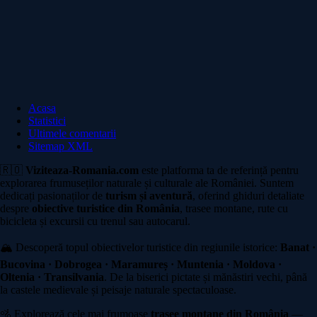
Acasa
Statistici
Ultimele comentarii
Sitemap XML
🇷🇴
Viziteaza-Romania.com
este platforma ta de referință pentru
explorarea frumuseților naturale și culturale ale României. Suntem
dedicați pasionaților de
turism și aventură
, oferind ghiduri detaliate
despre
obiective turistice din România
, trasee montane, rute cu
bicicleta și excursii cu trenul sau autocarul.
🏔️ Descoperă topul obiectivelor turistice din regiunile istorice:
Banat ·
Bucovina · Dobrogea · Maramureș · Muntenia · Moldova ·
Oltenia · Transilvania
. De la biserici pictate și mănăstiri vechi, până
la castele medievale și peisaje naturale spectaculoase.
🚵 Explorează cele mai frumoase
trasee montane din România
—