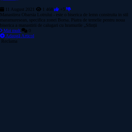
11 August 2021
1 468
+5
Manastirea Obarsia Lotrului - este o biserica de lemn construita in stil
maramuresean, specifica zonei Borsa. Piatra de temelie pentru noua
biserica a manastirii de calugari cu hramurile „Sfinții
Mai mult
0
Adaugă Articol
Reclama