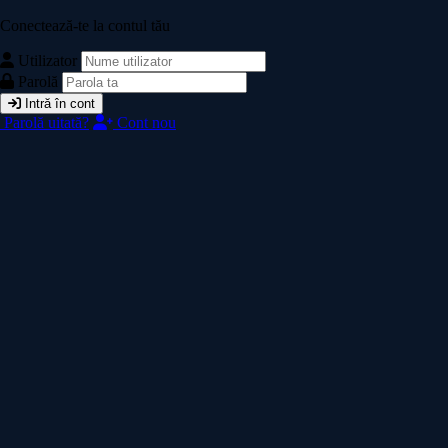
Conectează-te la contul tău
Utilizator
Parolă
Intră în cont
Parolă uitată?
Cont nou