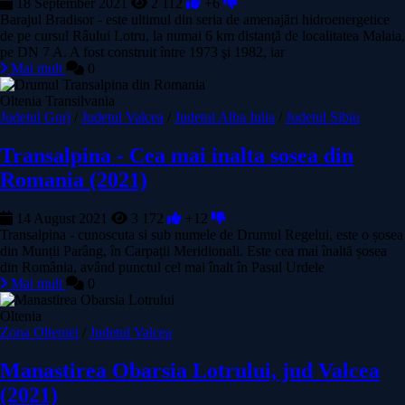
18 September 2021
2 112
+6
Barajul Bradisor - este ultimul din seria de amenajări hidroenergetice
de pe cursul Râului Lotru, la numai 6 km distanţă de localitatea Malaia,
pe DN 7 A. A fost construit între 1973 şi 1982, iar
Mai mult
0
Oltenia Transilvania
Judetul Gorj
/
Judetul Valcea
/
Judetul Alba Iulia
/
Judetul Sibiu
Transalpina - Cea mai inalta sosea din
Romania (2021)
14 August 2021
3 172
+12
Transalpina - cunoscuta si sub numele de Drumul Regelui, este o șosea
din Munții Parâng, în Carpații Meridionali. Este cea mai înaltă șosea
din România, având punctul cel mai înalt în Pasul Urdele
Mai mult
0
Oltenia
Zona Olteniei
/
Judetul Valcea
Manastirea Obarsia Lotrului, jud Valcea
(2021)