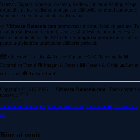
Retezat, Făgăraș, Apuseni, Ceahlău, Rodnei, Ciucaș și Parâng. Alege
drumețiile pe jos, ciclismul montan sau călătoriile cu trenul panoramic
și bucură-te de natura autentică a României.
🌿
Viziteaza-Romania.com
promovează turismul local cu pasiune. Te
inspirăm să descoperi comori ascunse, să trăiești aventuri inedite și să
susții comunitățile locale. 📸 Îți oferim
imagini și peisaje
din toată țara
pentru a-ți planifica următoarea călătorie perfectă.
🗺️ Obiective Turistice
⛰️ Trasee Montane
🚵 MTB Romania
🚂
Excursii cu Trenul
📷 Imagini & Peisaje
🏰 Castele & Cetăți
🌊 Lacuri
& Cascade
🛖 Turism Rural
Copyright © 2016-2026 —
Viziteaza-Romania.com
| Toate drepturile
rezervate 🇷🇴
Termeni & Conditii
Reguli
Contacteaza-ne
Sustine-ne ❤️
Sfaturi Utile
🆘
Bine ai venit