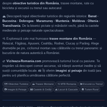
despre
obiective turistice din România
, trasee montane, rute cu
bicicleta și excursii cu trenul sau autocarul.
🏔️ Descoperă topul obiectivelor turistice din regiunile istorice:
Banat ·
Bucovina · Dobrogea · Maramureș · Muntenia · Moldova · Oltenia ·
Transilvania
. De la biserici pictate și mănăstiri vechi, până la castele
medievale și peisaje naturale spectaculoase.
🚵 Explorează cele mai frumoase
trasee montane din România
—
Retezat, Făgăraș, Apuseni, Ceahlău, Rodnei, Ciucaș și Parâng. Alege
drumețiile pe jos, ciclismul montan sau călătoriile cu trenul panoramic și
bucură-te de natura autentică a României.
🌿
Viziteaza-Romania.com
promovează turismul local cu pasiune. Te
inspirăm să descoperi comori ascunse, să trăiești aventuri inedite și să
susții comunitățile locale. 📸 Îți oferim
imagini și peisaje
din toată țara
pentru a-ți planifica următoarea călătorie perfectă.
🗺️ Obiective Turistice
⛰️ Trasee Montane
🚵 MTB Romania
🚂 Excursii cu Trenul
📷 Imagini & Peisaje
🏰 Castele & Cetăți
🌊 Lacuri & Cascade
🛖 Turism Rural