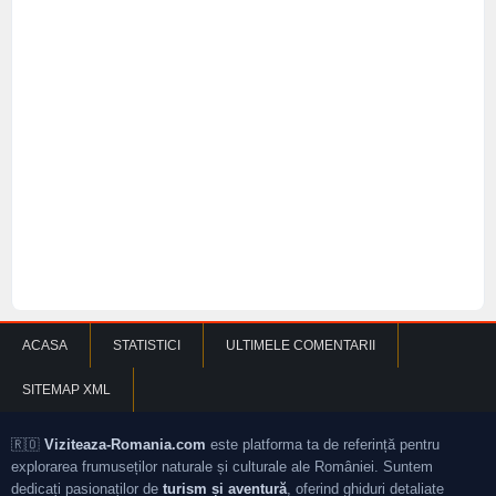
ACASA
STATISTICI
ULTIMELE COMENTARII
SITEMAP XML
🇷🇴
Viziteaza-Romania.com
este platforma ta de referință pentru
explorarea frumuseților naturale și culturale ale României. Suntem
dedicați pasionaților de
turism și aventură
, oferind ghiduri detaliate