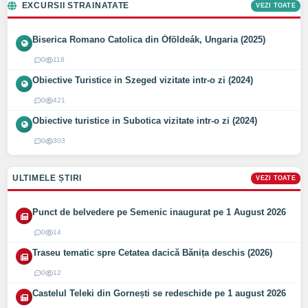
EXCURSII STRAINATATE
VEZI TOATE
Biserica Romano Catolica din Óföldeák, Ungaria (2025)
0
118
Obiective Turistice in Szeged vizitate intr-o zi (2024)
0
421
Obiective turistice in Subotica vizitate intr-o zi (2024)
0
303
ULTIMELE ȘTIRI
VEZI TOATE
Punct de belvedere pe Semenic inaugurat pe 1 August 2026
0
14
Traseu tematic spre Cetatea dacică Bănița deschis (2026)
0
12
Castelul Teleki din Gornești se redeschide pe 1 august 2026