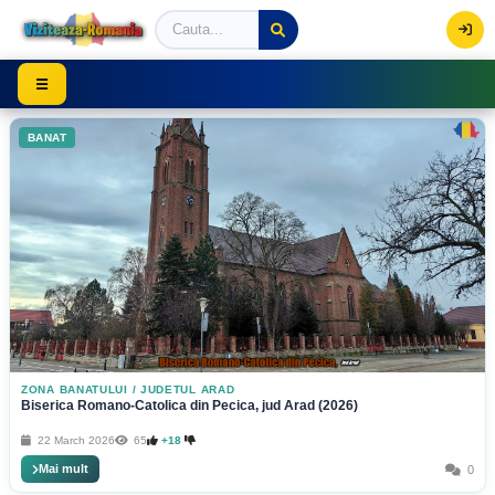
Viziteaza Romania | Obiective Turistice | Trasee mont
☰
BANAT
ZONA BANATULUI
/
JUDETUL ARAD
Biserica Romano-Catolica din Pecica, jud Arad (2026)
22 March 2026
65
+18
Mai mult
0