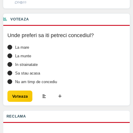
0
33
VOTEAZA
Unde preferi sa iti petreci concediul?
La mare
La munte
In strainatate
Sa stau acasa
Nu am timp de concediu
Voteaza
RECLAMA