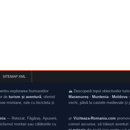
SITEMAP XML
pentru explorarea frumuseților
🏔️ Descoperă topul obiectivelor turis
lor de
turism și aventură
, oferind
Maramureș · Muntenia · Moldova · 
asee montane, rute cu bicicleta și
vechi, până la castele medievale și 
nia
— Retezat, Făgăraș, Apuseni,
🌿
Viziteaza-Romania.com
promovea
iclismul montan sau călătoriile cu
comori ascunse, să trăiești aventuri i