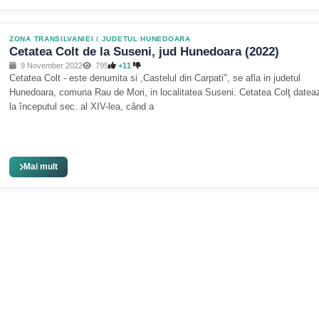
ZONA TRANSILVANIEI
/
JUDETUL HUNEDOARA
Cetatea Colt de la Suseni, jud Hunedoara (2022)
9 November 2022
795
+11
Cetatea Colt - este denumita si ,Castelul din Carpati", se afla in judetul
Hunedoara, comuna Rau de Mori, in localitatea Suseni. Cetatea Colţ datea
la începutul sec. al XIV-lea, când a
Mai mult