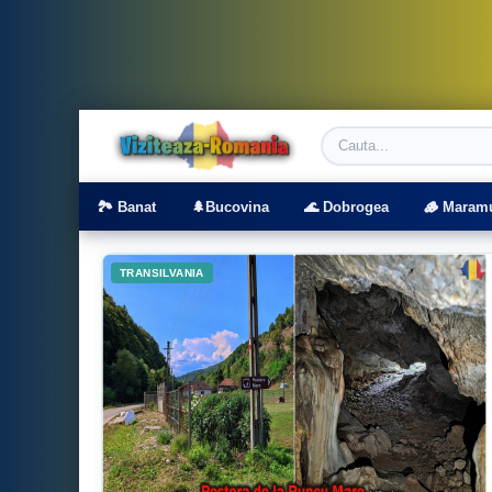
Viziteaza Romania | Obiective Turistice | T
🏞️ Banat
🌲Bucovina
🌊 Dobrogea
🪵 Maram
TRANSILVANIA