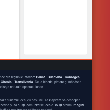
tice din regiunile istorice:
Banat · Bucovina · Dobrogea ·
Oltenia · Transilvania
. De la biserici pictate și mănăstiri
peisaje naturale spectaculoase.
ză turismul local cu pasiune. Te inspirăm să descoperi
nedite și să susții comunitățile locale. 📸 Îți oferim
imagini