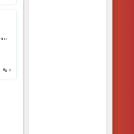
zǎ de
0