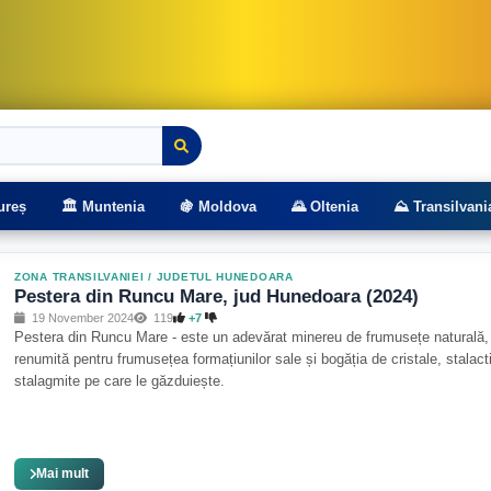
rasee montane
ureș
🏛️ Muntenia
🍇 Moldova
🌄 Oltenia
⛰️ Transilvani
ZONA TRANSILVANIEI
/
JUDETUL HUNEDOARA
Pestera din Runcu Mare, jud Hunedoara (2024)
19 November 2024
119
+7
Pestera din Runcu Mare - este un adevărat minereu de frumusețe naturală, 
renumită pentru frumusețea formațiunilor sale și bogăția de cristale, stalacti
stalagmite pe care le găzduiește.
Mai mult