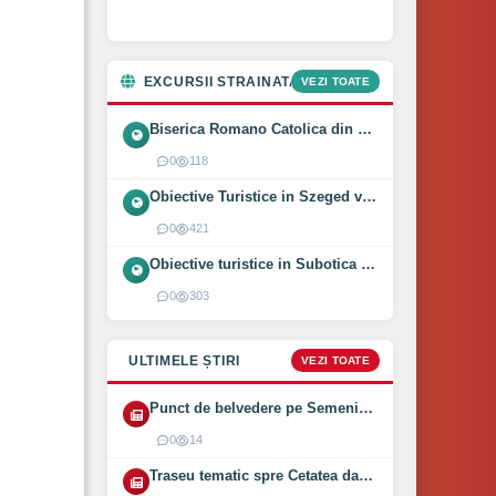
EXCURSII STRAINATATE
VEZI TOATE
Biserica Romano Catolica din Óföldeák, Ungaria (2025)
0
118
Obiective Turistice in Szeged vizitate intr-o zi (2024)
0
421
Obiective turistice in Subotica vizitate intr-o zi (2024)
0
303
ULTIMELE ȘTIRI
VEZI TOATE
Punct de belvedere pe Semenic inaugurat pe 1 August 2026
0
14
Traseu tematic spre Cetatea dacică Bănița deschis (2026)