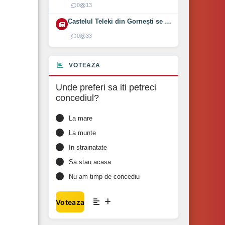
0
13
Castelul Teleki din Gornești se redeschide pe 1 august 2026
0
33
VOTEAZA
Unde preferi sa iti petreci
concediul?
La mare
La munte
In strainatate
Sa stau acasa
Nu am timp de concediu
Voteaza