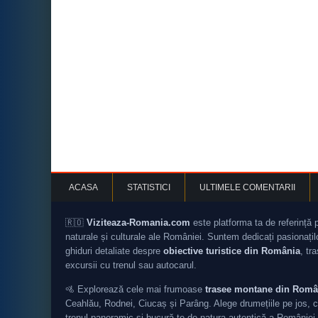
ACASA
STATISTICI
ULTIMELE COMENTARII
🇷🇴
Viziteaza-Romania.com
este platforma ta de referință 
naturale și culturale ale României. Suntem dedicați pasionați
ghiduri detaliate despre
obiective turistice din România
, tr
excursii cu trenul sau autocarul.
🚵 Explorează cele mai frumoase
trasee montane din Româ
Ceahlău, Rodnei, Ciucaș și Parâng. Alege drumețiile pe jos, c