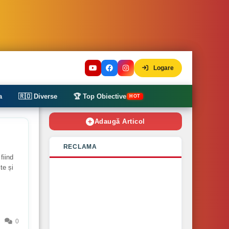
Logare
a
🇷🇴 Diverse
🏆 Top Obiective
HOT
Adaugă Articol
RECLAMA
fiind
te și
0