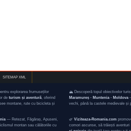
SITEMAP XML
pentru explorarea frumuseților
🏔️ Descoperă topul obiectivelor turis
lor de
turism și aventură
, oferind
Maramureș · Muntenia · Moldova · 
asee montane, rute cu bicicleta și
vechi, până la castele medievale și 
nia
— Retezat, Făgăraș, Apuseni,
🌿
Viziteaza-Romania.com
promovea
iclismul montan sau călătoriile cu
comori ascunse, să trăiești aventuri i