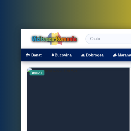
Viziteaza Romania | Obiective Turistice | T
🏞️ Banat
🌲Bucovina
🌊 Dobrogea
🪵 Maram
BANAT