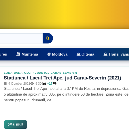
rasee montane
ureș
🏛️ Muntenia
🍇 Moldova
🌄 Oltenia
⛰️ Transilvani
ZONA BANATULUI
/
JUDETUL CARAS SEVERIN
Statiunea / Lacul Trei Ape, jud Caras-Severin (2021)
4 October 2021
9 305
+17
Statiunea / Lacul Trei Ape - se afla la 37 KM de Resita, in depresiunea Gar
o altitudine de aproximativ 835, pe o intindere 53 de hectare. Zona este ide
pentru popasuri, drumetii, de
Mai mult