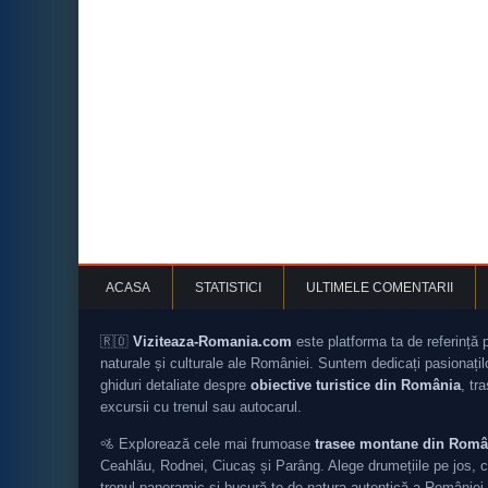
ACASA
STATISTICI
ULTIMELE COMENTARII
🇷🇴
Viziteaza-Romania.com
este platforma ta de referință 
naturale și culturale ale României. Suntem dedicați pasionați
ghiduri detaliate despre
obiective turistice din România
, tr
excursii cu trenul sau autocarul.
🚵 Explorează cele mai frumoase
trasee montane din Româ
Ceahlău, Rodnei, Ciucaș și Parâng. Alege drumețiile pe jos, c