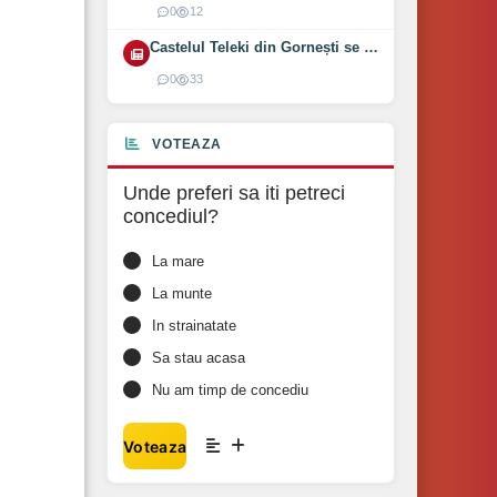
0
12
Castelul Teleki din Gornești se redeschide pe 1 august 2026
0
33
VOTEAZA
Unde preferi sa iti petreci
concediul?
La mare
La munte
In strainatate
Sa stau acasa
Nu am timp de concediu
Voteaza