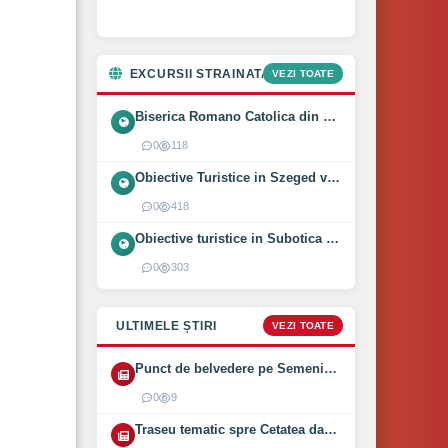
EXCURSII STRAINATATE
VEZI TOATE
Biserica Romano Catolica din Óföldeák, Ungaria (2025)
0
118
Obiective Turistice in Szeged vizitate intr-o zi (2024)
0
418
Obiective turistice in Subotica vizitate intr-o zi (2024)
0
303
ULTIMELE ȘTIRI
VEZI TOATE
Punct de belvedere pe Semenic inaugurat pe 1 August 2026
0
9
Traseu tematic spre Cetatea dacică Bănița deschis (2026)