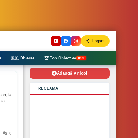
Logare
a
🇷🇴 Diverse
🏆 Top Obiective
HOT
Adaugă Articol
RECLAMA
ana, la
ala
0