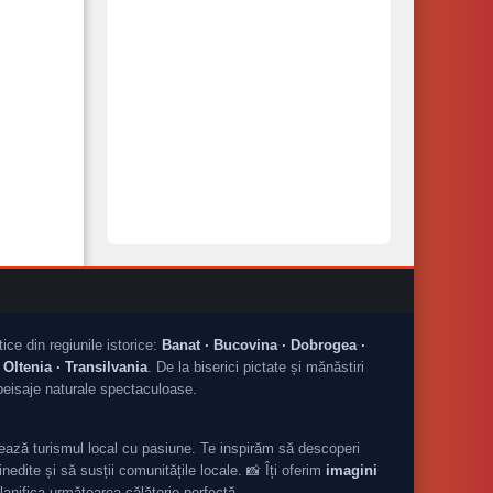
tice din regiunile istorice:
Banat · Bucovina · Dobrogea ·
Oltenia · Transilvania
. De la biserici pictate și mănăstiri
peisaje naturale spectaculoase.
ză turismul local cu pasiune. Te inspirăm să descoperi
nedite și să susții comunitățile locale. 📸 Îți oferim
imagini