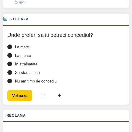
0
33
VOTEAZA
Unde preferi sa iti petreci concediul?
La mare
La munte
In strainatate
Sa stau acasa
Nu am timp de concediu
Voteaza
RECLAMA