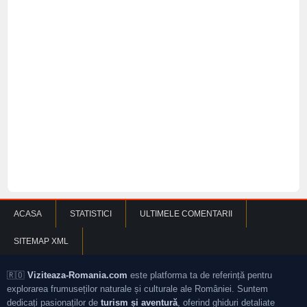
ACASA
STATISTICI
ULTIMELE COMENTARII
SITEMAP XML
🇷🇴
Viziteaza-Romania.com
este platforma ta de referință pentru
explorarea frumuseților naturale și culturale ale României. Suntem
dedicați pasionaților de
turism și aventură
, oferind ghiduri detaliate