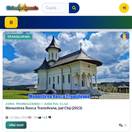
Viziteaza Romania | Obiective Turistice | Trasee mont
☰
TRANSILVANIA
ZONA TRANSILVANIEI
/
JUDETUL CLUJ
Manastirea Rasca Transilvana, jud Cluj (2023)
13 May 2023
788
+12
Mai mult
0