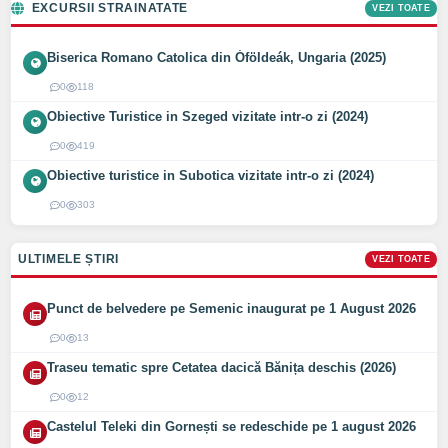
EXCURSII STRAINATATE
VEZI TOATE
Biserica Romano Catolica din Óföldeák, Ungaria (2025)
0
118
Obiective Turistice in Szeged vizitate intr-o zi (2024)
0
419
Obiective turistice in Subotica vizitate intr-o zi (2024)
0
303
ULTIMELE ȘTIRI
VEZI TOATE
Punct de belvedere pe Semenic inaugurat pe 1 August 2026
0
13
Traseu tematic spre Cetatea dacică Bănița deschis (2026)
0
12
Castelul Teleki din Gornești se redeschide pe 1 august 2026