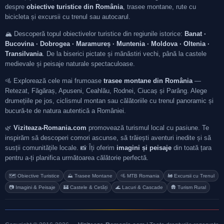
despre
obiective turistice din România
, trasee montane, rute cu
bicicleta și excursii cu trenul sau autocarul.
🏔️ Descoperă topul obiectivelor turistice din regiunile istorice:
Banat ·
Bucovina · Dobrogea · Maramureș · Muntenia · Moldova · Oltenia ·
Transilvania
. De la biserici pictate și mănăstiri vechi, până la castele
medievale și peisaje naturale spectaculoase.
🚵 Explorează cele mai frumoase
trasee montane din România
—
Retezat, Făgăraș, Apuseni, Ceahlău, Rodnei, Ciucaș și Parâng. Alege
drumețiile pe jos, ciclismul montan sau călătoriile cu trenul panoramic și
bucură-te de natura autentică a României.
🌿
Viziteaza-Romania.com
promovează turismul local cu pasiune. Te
inspirăm să descoperi comori ascunse, să trăiești aventuri inedite și să
susții comunitățile locale. 📸 Îți oferim
imagini și peisaje
din toată țara
pentru a-ți planifica următoarea călătorie perfectă.
🗺️ Obiective Turistice
⛰️ Trasee Montane
🚵 MTB Romania
🚂 Excursii cu Trenul
📷 Imagini & Peisaje
🏰 Castele & Cetăți
🌊 Lacuri & Cascade
🛖 Turism Rural