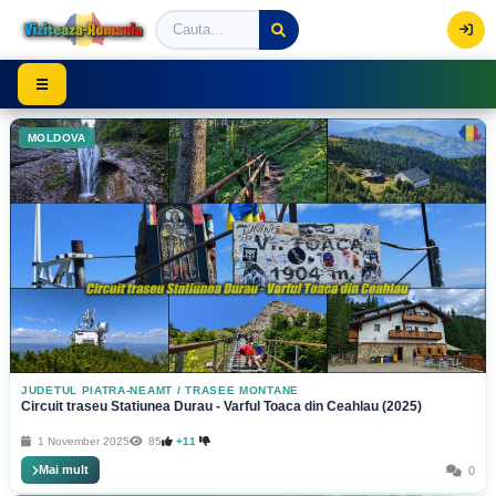
Viziteaza Romania | Obiective Turistice | Trasee mont
☰
MOLDOVA
JUDETUL PIATRA-NEAMT
/
TRASEE MONTANE
Circuit traseu Statiunea Durau - Varful Toaca din Ceahlau (2025)
1 November 2025
85
+11
Mai mult
0