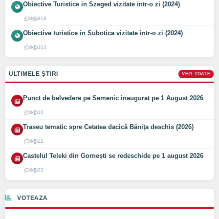
Obiective Turistice in Szeged vizitate intr-o zi (2024)
0
418
Obiective turistice in Subotica vizitate intr-o zi (2024)
0
303
ULTIMELE ȘTIRI
VEZI TOATE
Punct de belvedere pe Semenic inaugurat pe 1 August 2026
0
10
Traseu tematic spre Cetatea dacică Bănița deschis (2026)
0
12
Castelul Teleki din Gornești se redeschide pe 1 august 2026
0
33
VOTEAZA