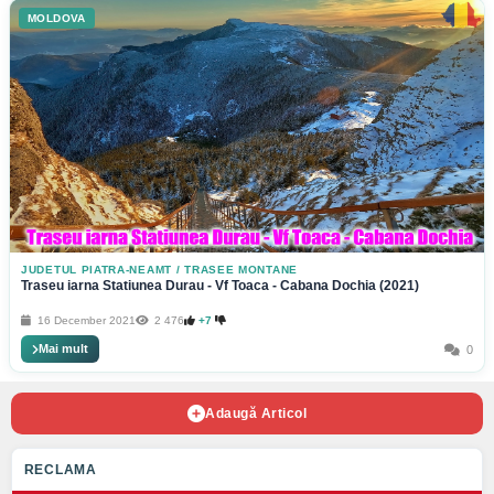
MOLDOVA
JUDETUL PIATRA-NEAMT
/
TRASEE MONTANE
Traseu iarna Statiunea Durau - Vf Toaca - Cabana Dochia (2021)
16 December 2021
2 476
+7
Mai mult
0
Adaugă Articol
RECLAMA