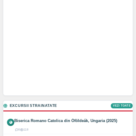
EXCURSII STRAINATATE
VEZI TOATE
Biserica Romano Catolica din Óföldeák, Ungaria (2025)
0
118