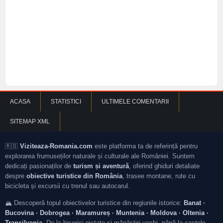
ACASA
STATISTICI
ULTIMELE COMENTARII
SITEMAP XML
🇷🇴
Viziteaza-Romania.com
este platforma ta de referință pentru
explorarea frumuseților naturale și culturale ale României. Suntem
dedicați pasionaților de
turism și aventură
, oferind ghiduri detaliate
despre
obiective turistice din România
, trasee montane, rute cu
bicicleta și excursii cu trenul sau autocarul.
🏔️ Descoperă topul obiectivelor turistice din regiunile istorice:
Banat ·
Bucovina · Dobrogea · Maramureș · Muntenia · Moldova · Oltenia ·