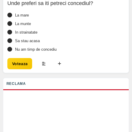
Unde preferi sa iti petreci concediul?
La mare
La munte
In strainatate
Sa stau acasa
Nu am timp de concediu
Voteaza
RECLAMA