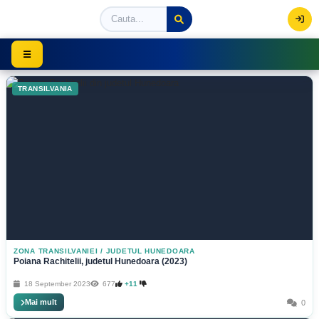
Viziteaza Romania | Obiective Turistice | Trasee mont
☰
TRANSILVANIA
ZONA TRANSILVANIEI
/
JUDETUL HUNEDOARA
Poiana Rachitelii, judetul Hunedoara (2023)
18 September 2023
677
+11
Mai mult
0