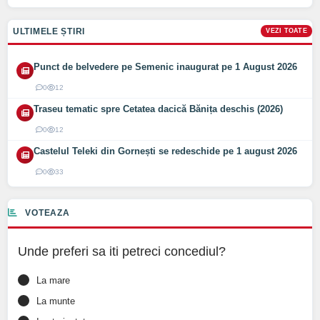
ULTIMELE ȘTIRI
VEZI TOATE
Punct de belvedere pe Semenic inaugurat pe 1 August 2026
0
12
Traseu tematic spre Cetatea dacică Bănița deschis (2026)
0
12
Castelul Teleki din Gornești se redeschide pe 1 august 2026
0
33
VOTEAZA
Unde preferi sa iti petreci concediul?
La mare
La munte