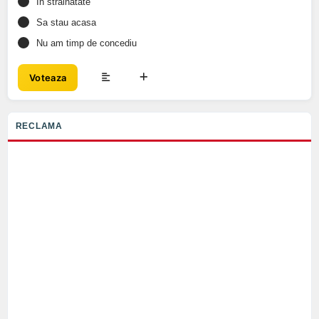
In strainatate
Sa stau acasa
Nu am timp de concediu
Voteaza
RECLAMA