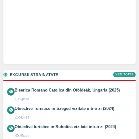
EXCURSII STRAINATATE
VEZI TOATE
Biserica Romano Catolica din Óföldeák, Ungaria (2025)
0
118
Obiective Turistice in Szeged vizitate intr-o zi (2024)
0
418
Obiective turistice in Subotica vizitate intr-o zi (2024)
0
303