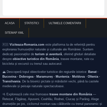
ACASA
STATISTICI
ULTIMELE COMENTARII
SITEMAP XML
🇷🇴
Viziteaza-Romania.com
este platforma ta de referință pentru
explorarea frumuseților naturale și culturale ale României. Suntem
dedicați pasionaților de
turism și aventură
, oferind ghiduri detaliate
despre
obiective turistice din România
, trasee montane, rute cu
bicicleta și excursii cu trenul sau autocarul.
🏔️ Descoperă topul obiectivelor turistice din regiunile istorice:
Banat ·
Bucovina · Dobrogea · Maramureș · Muntenia · Moldova · Oltenia ·
Transilvania
. De la biserici pictate și mănăstiri vechi, până la castele
medievale și peisaje naturale spectaculoase.
🚵 Explorează cele mai frumoase
trasee montane din România
—
Retezat, Făgăraș, Apuseni, Ceahlău, Rodnei, Ciucaș și Parâng. Alege
drumețiile pe jos, ciclismul montan sau călătoriile cu trenul panoramic și