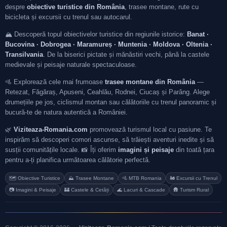
despre
obiective turistice din România
, trasee montane, rute cu
bicicleta și excursii cu trenul sau autocarul.
🏔️ Descoperă topul obiectivelor turistice din regiunile istorice:
Banat ·
Bucovina · Dobrogea · Maramureș · Muntenia · Moldova · Oltenia ·
Transilvania
. De la biserici pictate și mănăstiri vechi, până la castele
medievale și peisaje naturale spectaculoase.
🚵 Explorează cele mai frumoase
trasee montane din România
—
Retezat, Făgăraș, Apuseni, Ceahlău, Rodnei, Ciucaș și Parâng. Alege
drumețiile pe jos, ciclismul montan sau călătoriile cu trenul panoramic și
bucură-te de natura autentică a României.
🌿
Viziteaza-Romania.com
promovează turismul local cu pasiune. Te
inspirăm să descoperi comori ascunse, să trăiești aventuri inedite și să
susții comunitățile locale. 📸 Îți oferim
imagini și peisaje
din toată țara
pentru a-ți planifica următoarea călătorie perfectă.
🗺️ Obiective Turistice
⛰️ Trasee Montane
🚵 MTB Romania
🚂 Excursii cu Trenul
📷 Imagini & Peisaje
🏰 Castele & Cetăți
🌊 Lacuri & Cascade
🛖 Turism Rural