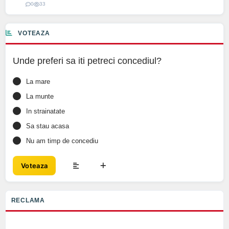
0
33
VOTEAZA
Unde preferi sa iti petreci concediul?
La mare
La munte
In strainatate
Sa stau acasa
Nu am timp de concediu
Voteaza
RECLAMA