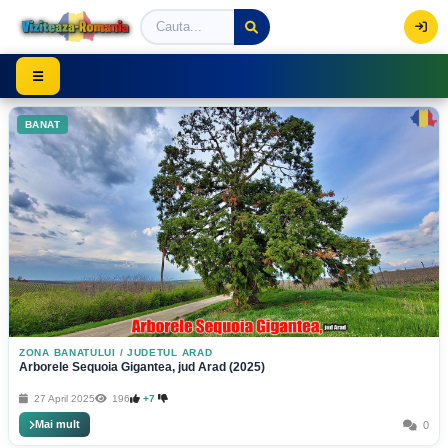
Viziteaza Romania | Obiective Turistice | Trasee mont
☰
BANAT
ZONA BANATULUI
/
JUDETUL ARAD
Arborele Sequoia Gigantea, jud Arad (2025)
27 April 2025
196
+7
Mai mult
0