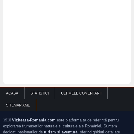
ACASA
STATISTICI
ULTIMELE COMENTARII
SITEMAP XML
🇷🇴
Viziteaza-Romania.com
este platforma ta de referință pentru
explorarea frumuseților naturale și culturale ale României. Suntem
dedicați pasionaților de
turism și aventură
, oferind ghiduri detaliate