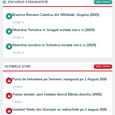
EXCURSII STRAINATATE
VEZI TOATE
Biserica Romano Catolica din Óföldeák, Ungaria (2025)
0
118
Obiective Turistice in Szeged vizitate intr-o zi (2024)
0
422
Obiective turistice in Subotica vizitate intr-o zi (2024)
0
305
ULTIMELE ȘTIRI
VEZI TOATE
Punct de belvedere pe Semenic inaugurat pe 1 August 2026
0
14
Traseu tematic spre Cetatea dacică Bănița deschis (2026)
0
15
Castelul Teleki din Gornești se redeschide pe 1 august 2026