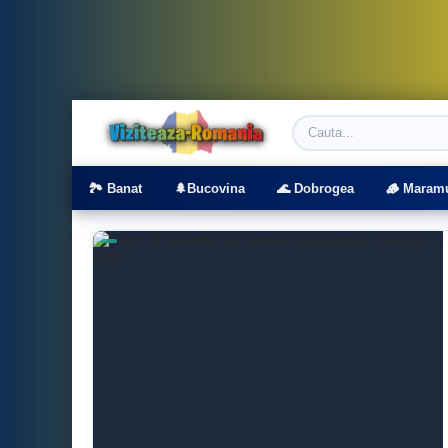
Viziteaza Romania | Obiective Turistice | T
🏞️ Banat
🌲Bucovina
🌊 Dobrogea
🪵 Maram