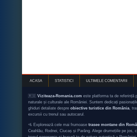
ACASA
STATISTICI
ULTIMELE COMENTARII
🇷🇴
Viziteaza-Romania.com
este platforma ta de referință 
naturale și culturale ale României. Suntem dedicați pasionați
ghiduri detaliate despre
obiective turistice din România
, tr
excursii cu trenul sau autocarul.
🚵 Explorează cele mai frumoase
trasee montane din Româ
Ceahlău, Rodnei, Ciucaș și Parâng. Alege drumețiile pe jos, c