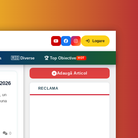
Logare
a
🇷🇴 Diverse
🏆 Top Obiective
HOT
Adaugă Articol
 2026
RECLAMA
, un
r‑una
0