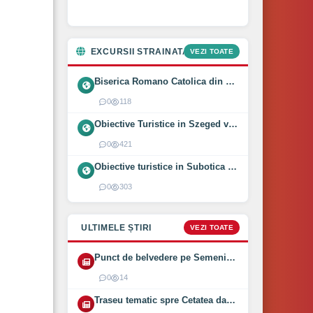
EXCURSII STRAINATATE
VEZI TOATE
Biserica Romano Catolica din Óföldeák, Ungaria (2025)
0
118
Obiective Turistice in Szeged vizitate intr-o zi (2024)
0
421
Obiective turistice in Subotica vizitate intr-o zi (2024)
0
303
ULTIMELE ȘTIRI
VEZI TOATE
Punct de belvedere pe Semenic inaugurat pe 1 August 2026
0
14
Traseu tematic spre Cetatea dacică Bănița deschis (2026)