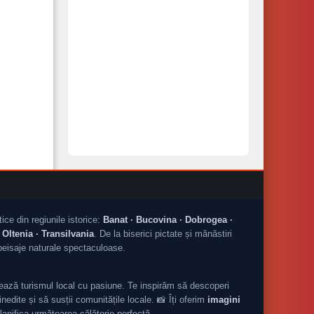
tice din regiunile istorice:
Banat · Bucovina · Dobrogea ·
Oltenia · Transilvania
. De la biserici pictate și mănăstiri
peisaje naturale spectaculoase.
ză turismul local cu pasiune. Te inspirăm să descoperi
nedite și să susții comunitățile locale. 📸 Îți oferim
imagini