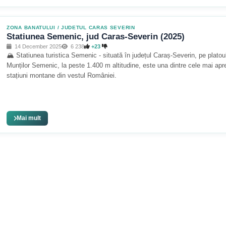
ZONA BANATULUI
/
JUDETUL CARAS SEVERIN
Statiunea Semenic, jud Caras-Severin (2025)
14 December 2025
6 238
+23
🏔️ Statiunea turistica Semenic - situată în județul Caraș-Severin, pe platou
Munților Semenic, la peste 1.400 m altitudine, este una dintre cele mai apr
stațiuni montane din vestul României.
Mai mult