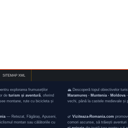
SITEMAP XML
pentru explorarea frumuseților
🏔️ Descoperă topul obiectivelor turis
lor de
turism și aventură
, oferind
Maramureș · Muntenia · Moldova · 
asee montane, rute cu bicicleta și
vechi, până la castele medievale și 
nia
— Retezat, Făgăraș, Apuseni,
🌿
Viziteaza-Romania.com
promovea
iclismul montan sau călătoriile cu
comori ascunse, să trăiești aventuri i