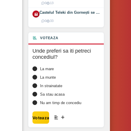
0
13
Castelul Teleki din Gornești se redeschide pe 1 august 2026
0
33
VOTEAZA
Unde preferi sa iti petreci
concediul?
La mare
La munte
In strainatate
Sa stau acasa
Nu am timp de concediu
Voteaza