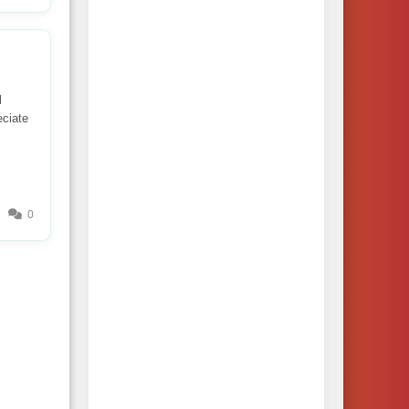
l
eciate
0