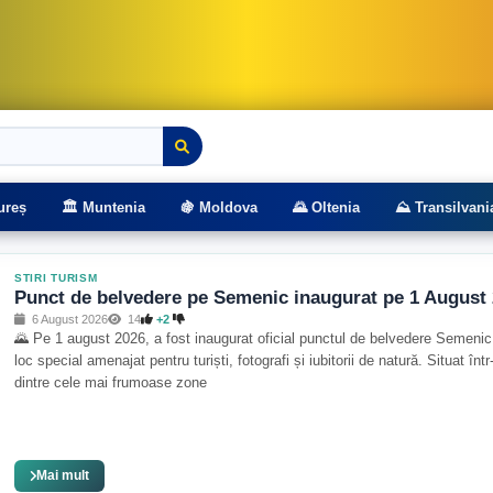
rasee montane
ureș
🏛️ Muntenia
🍇 Moldova
🌄 Oltenia
⛰️ Transilvani
STIRI TURISM
Punct de belvedere pe Semenic inaugurat pe 1 August
6 August 2026
14
+2
🌄 Pe 1 august 2026, a fost inaugurat oficial punctul de belvedere Semenic
loc special amenajat pentru turiști, fotografi și iubitorii de natură. Situat înt
dintre cele mai frumoase zone
Mai mult