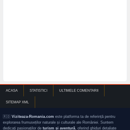
ACASA
STATISTICI
ULTIMELE COMENTARII
SITEMAP XML
🇷🇴
Viziteaza-Romania.com
este platforma ta de referință pentru
explorarea frumuseților naturale și culturale ale României. Suntem
dedicați pasionaților de
turism și aventură
, oferind ghiduri detaliate