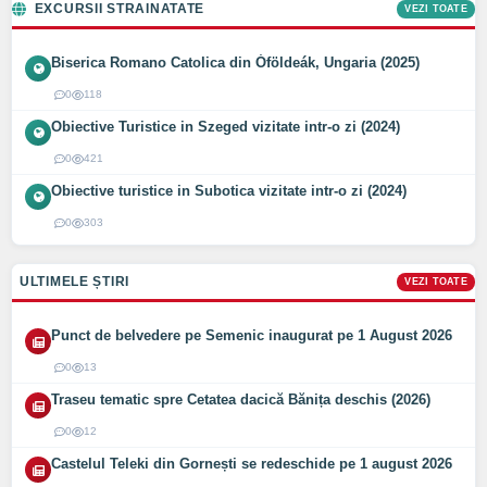
EXCURSII STRAINATATE
VEZI TOATE
Biserica Romano Catolica din Óföldeák, Ungaria (2025)
0
118
Obiective Turistice in Szeged vizitate intr-o zi (2024)
0
421
Obiective turistice in Subotica vizitate intr-o zi (2024)
0
303
ULTIMELE ȘTIRI
VEZI TOATE
Punct de belvedere pe Semenic inaugurat pe 1 August 2026
0
13
Traseu tematic spre Cetatea dacică Bănița deschis (2026)
0
12
Castelul Teleki din Gornești se redeschide pe 1 august 2026