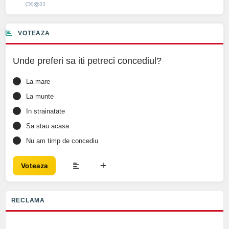
0
33
VOTEAZA
Unde preferi sa iti petreci concediul?
La mare
La munte
In strainatate
Sa stau acasa
Nu am timp de concediu
Voteaza
RECLAMA