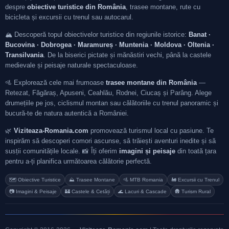
despre
obiective turistice din România
, trasee montane, rute cu
bicicleta și excursii cu trenul sau autocarul.
🏔️ Descoperă topul obiectivelor turistice din regiunile istorice:
Banat ·
Bucovina · Dobrogea · Maramureș · Muntenia · Moldova · Oltenia ·
Transilvania
. De la biserici pictate și mănăstiri vechi, până la castele
medievale și peisaje naturale spectaculoase.
🚵 Explorează cele mai frumoase
trasee montane din România
—
Retezat, Făgăraș, Apuseni, Ceahlău, Rodnei, Ciucaș și Parâng. Alege
drumețiile pe jos, ciclismul montan sau călătoriile cu trenul panoramic și
bucură-te de natura autentică a României.
🌿
Viziteaza-Romania.com
promovează turismul local cu pasiune. Te
inspirăm să descoperi comori ascunse, să trăiești aventuri inedite și să
susții comunitățile locale. 📸 Îți oferim
imagini și peisaje
din toată țara
pentru a-ți planifica următoarea călătorie perfectă.
🗺️ Obiective Turistice
⛰️ Trasee Montane
🚵 MTB Romania
🚂 Excursii cu Trenul
📷 Imagini & Peisaje
🏰 Castele & Cetăți
🌊 Lacuri & Cascade
🛖 Turism Rural