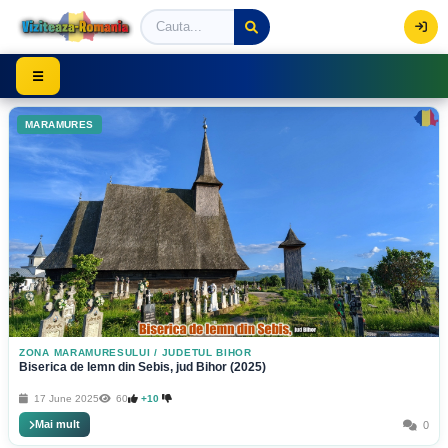
Viziteaza Romania | Obiective Turistice | Trasee mont
☰
MARAMURES
ZONA MARAMURESULUI
/
JUDETUL BIHOR
Biserica de lemn din Sebis, jud Bihor (2025)
17 June 2025
60
+10
Mai mult
0