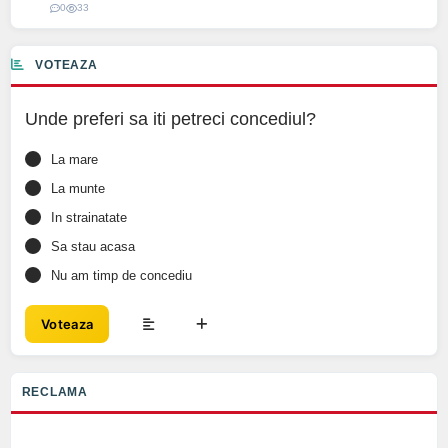
0
33
VOTEAZA
Unde preferi sa iti petreci concediul?
La mare
La munte
In strainatate
Sa stau acasa
Nu am timp de concediu
Voteaza
RECLAMA