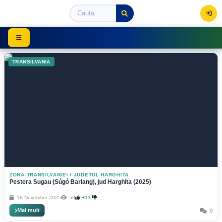
Viziteaza Romania | Obiective Turistice | Trasee mont
☰
TRANSILVANIA
ZONA TRANSILVANIEI
/
JUDETUL HARGHITA
Pestera Sugau (Súgó Barlang), jud Harghita (2025)
18 November 2025
50
+11
Mai mult
0