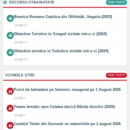
EXCURSII STRAINATATE
VEZI TOATE
Biserica Romano Catolica din Óföldeák, Ungaria (2025)
0
118
Obiective Turistice in Szeged vizitate intr-o zi (2024)
0
422
Obiective turistice in Subotica vizitate intr-o zi (2024)
0
305
ULTIMELE ȘTIRI
VEZI TOATE
Punct de belvedere pe Semenic inaugurat pe 1 August 2026
0
14
Traseu tematic spre Cetatea dacică Bănița deschis (2026)
0
14
Castelul Teleki din Gornești se redeschide pe 1 august 2026