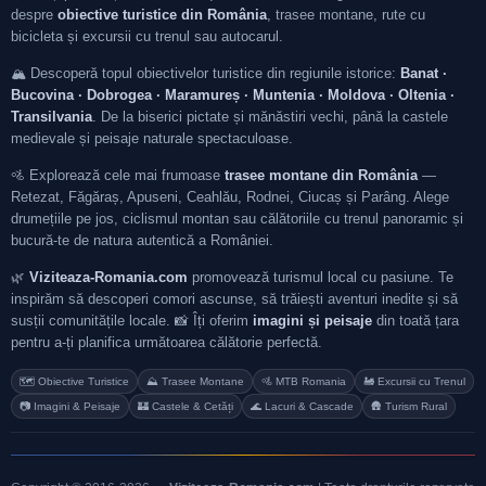
despre
obiective turistice din România
, trasee montane, rute cu
bicicleta și excursii cu trenul sau autocarul.
🏔️ Descoperă topul obiectivelor turistice din regiunile istorice:
Banat ·
Bucovina · Dobrogea · Maramureș · Muntenia · Moldova · Oltenia ·
Transilvania
. De la biserici pictate și mănăstiri vechi, până la castele
medievale și peisaje naturale spectaculoase.
🚵 Explorează cele mai frumoase
trasee montane din România
—
Retezat, Făgăraș, Apuseni, Ceahlău, Rodnei, Ciucaș și Parâng. Alege
drumețiile pe jos, ciclismul montan sau călătoriile cu trenul panoramic și
bucură-te de natura autentică a României.
🌿
Viziteaza-Romania.com
promovează turismul local cu pasiune. Te
inspirăm să descoperi comori ascunse, să trăiești aventuri inedite și să
susții comunitățile locale. 📸 Îți oferim
imagini și peisaje
din toată țara
pentru a-ți planifica următoarea călătorie perfectă.
🗺️ Obiective Turistice
⛰️ Trasee Montane
🚵 MTB Romania
🚂 Excursii cu Trenul
📷 Imagini & Peisaje
🏰 Castele & Cetăți
🌊 Lacuri & Cascade
🛖 Turism Rural