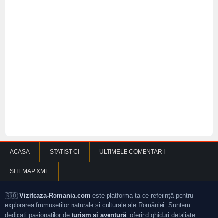
ACASA
STATISTICI
ULTIMELE COMENTARII
SITEMAP XML
🇷🇴
Viziteaza-Romania.com
este platforma ta de referință pentru
explorarea frumuseților naturale și culturale ale României. Suntem
dedicați pasionaților de
turism și aventură
, oferind ghiduri detaliate