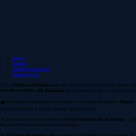
Acasa
Statistici
Ultimele comentarii
Sitemap XML
🇷🇴
Viziteaza-Romania.com
este platforma ta de referință pentru ex
obiective turistice din România
, trasee montane, rute cu bicicleta și e
🏔️ Descoperă topul obiectivelor turistice din regiunile istorice:
Banat ·
castele medievale și peisaje naturale spectaculoase.
🚵 Explorează cele mai frumoase
trasee montane din România
— Rete
bucură-te de natura autentică a României.
🌿
Viziteaza-Romania.com
promovează turismul local cu pasiune. Te in