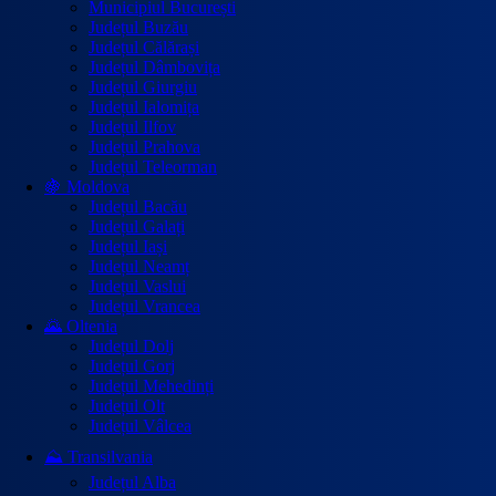
Municipiul București
Județul Buzău
Județul Călărași
Județul Dâmbovița
Județul Giurgiu
Județul Ialomița
Județul Ilfov
Județul Prahova
Județul Teleorman
🍇 Moldova
Județul Bacău
Județul Galați
Județul Iași
Județul Neamț
Județul Vaslui
Județul Vrancea
🌄 Oltenia
Județul Dolj
Județul Gorj
Județul Mehedinți
Județul Olt
Județul Vâlcea
⛰️ Transilvania
Județul Alba