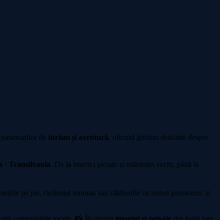
 pasionaților de
turism și aventură
, oferind ghiduri detaliate despre
 · Transilvania
. De la biserici pictate și mănăstiri vechi, până la
iile pe jos, ciclismul montan sau călătoriile cu trenul panoramic și
sții comunitățile locale. 📸 Îți oferim
imagini și peisaje
din toată țara