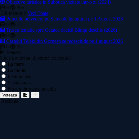
Obiective turistice in Subotica vizitate intr-o zi (2024)
0
305
Ultimele știri
Vezi Toate
Punct de belvedere pe Semenic inaugurat pe 1 August 2026
0
15
Traseu tematic spre Cetatea dacică Bănița deschis (2026)
0
15
Castelul Teleki din Gornești se redeschide pe 1 august 2026
0
33
Voteaza
Unde preferi sa iti petreci concediul?
La mare
La munte
In strainatate
Sa stau acasa
Nu am timp de concediu
Voteaza
Reclama