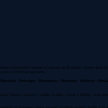
plorarea frumuseților naturale și culturale ale României. Suntem dedicați
xcursii cu trenul sau autocarul.
 Bucovina · Dobrogea · Maramureș · Muntenia · Moldova · Oltenia
zat, Făgăraș, Apuseni, Ceahlău, Rodnei, Ciucaș și Parâng. Alege drumeț
spirăm să descoperi comori ascunse, să trăiești aventuri inedite și să su