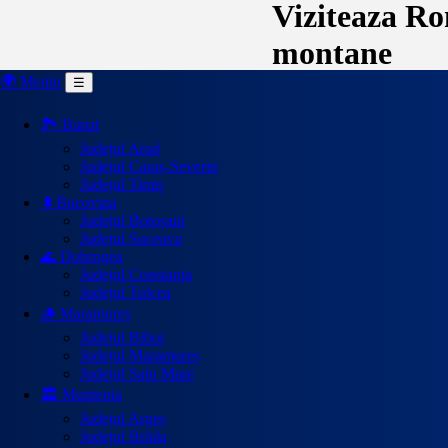
Viziteaza Rom
montane
🌍 Meniu
☰
🏞️ Banat
Județul Arad
Județul Caraș-Severin
Județul Timiș
🌲Bucovina
Județul Botoșani
Județul Suceava
🌊 Dobrogea
Județul Constanța
Județul Tulcea
🪵 Maramureș
Județul Bihor
Județul Maramureș
Județul Satu Mare
🏛️ Muntenia
Județul Argeș
Județul Brăila