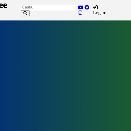
ee
Logare