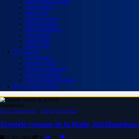
Județul Bistrița-Năsăud
Județul Brașov
Județul Cluj
Județul Covasna
Județul Harghita
Județul Hunedoara
Județul Mureș
Județul Sălaj
Județul Sibiu
🇷🇴 Diverse
Top Obiective
Imagini / Peisaje
Excursii cu autocarul
Excursii strainatate
Trasee Montane Romania
🏆 Top Obiective
HOT
Transilvania
Zona Transilvaniei
/
Judetul Hunedoara
Treptele romane de la Ruda, jud Hunedoar
27 July 2024
91
+11