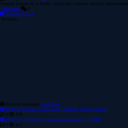
Treptele romane de la Ruda - reprezintă o atracție turistică impresionantă
Mai mult
0
Adaugă Articol
Reclama
Excursii strainatate
Vezi Toate
Biserica Romano Catolica din Óföldeák, Ungaria (2025)
0
118
Obiective Turistice in Szeged vizitate intr-o zi (2024)
0
422