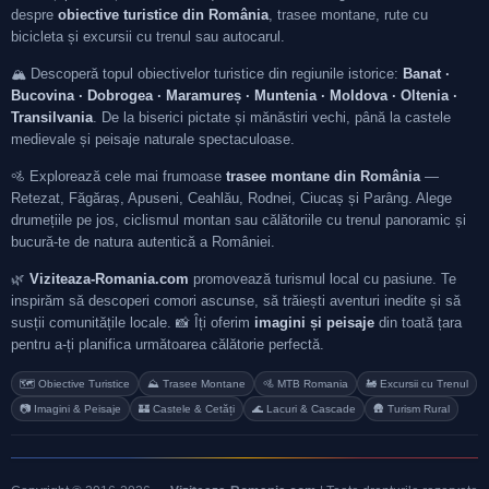
despre
obiective turistice din România
, trasee montane, rute cu
bicicleta și excursii cu trenul sau autocarul.
🏔️ Descoperă topul obiectivelor turistice din regiunile istorice:
Banat ·
Bucovina · Dobrogea · Maramureș · Muntenia · Moldova · Oltenia ·
Transilvania
. De la biserici pictate și mănăstiri vechi, până la castele
medievale și peisaje naturale spectaculoase.
🚵 Explorează cele mai frumoase
trasee montane din România
—
Retezat, Făgăraș, Apuseni, Ceahlău, Rodnei, Ciucaș și Parâng. Alege
drumețiile pe jos, ciclismul montan sau călătoriile cu trenul panoramic și
bucură-te de natura autentică a României.
🌿
Viziteaza-Romania.com
promovează turismul local cu pasiune. Te
inspirăm să descoperi comori ascunse, să trăiești aventuri inedite și să
susții comunitățile locale. 📸 Îți oferim
imagini și peisaje
din toată țara
pentru a-ți planifica următoarea călătorie perfectă.
🗺️ Obiective Turistice
⛰️ Trasee Montane
🚵 MTB Romania
🚂 Excursii cu Trenul
📷 Imagini & Peisaje
🏰 Castele & Cetăți
🌊 Lacuri & Cascade
🛖 Turism Rural