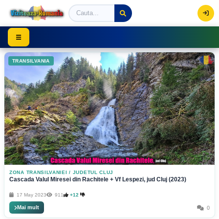
Viziteaza Romania | Obiective Turistice | Trasee mont
☰
TRANSILVANIA
ZONA TRANSILVANIEI
/
JUDETUL CLUJ
Cascada Valul Miresei din Rachitele + Vf Lespezi, jud Cluj (2023)
17 May 2023
911
+12
Mai mult
0