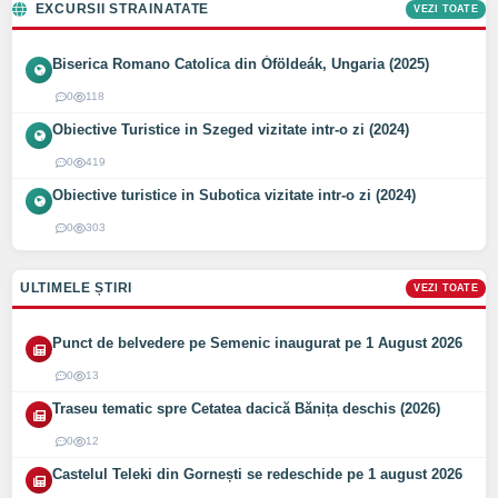
EXCURSII STRAINATATE
VEZI TOATE
Biserica Romano Catolica din Óföldeák, Ungaria (2025)
0
118
Obiective Turistice in Szeged vizitate intr-o zi (2024)
0
419
Obiective turistice in Subotica vizitate intr-o zi (2024)
0
303
ULTIMELE ȘTIRI
VEZI TOATE
Punct de belvedere pe Semenic inaugurat pe 1 August 2026
0
13
Traseu tematic spre Cetatea dacică Bănița deschis (2026)
0
12
Castelul Teleki din Gornești se redeschide pe 1 august 2026