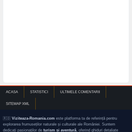
ACASA
STATISTICI
ULTIMELE COMENTARII
SITEMAP XML
🇷🇴
Viziteaza-Romania.com
este platforma ta de referință pentru
explorarea frumuseților naturale și culturale ale României. Suntem
dedicați pasionaților de
turism și aventură
, oferind ghiduri detaliate