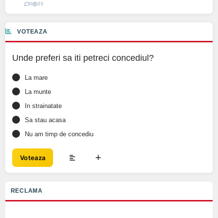
0
33
VOTEAZA
Unde preferi sa iti petreci concediul?
La mare
La munte
In strainatate
Sa stau acasa
Nu am timp de concediu
Voteaza
RECLAMA