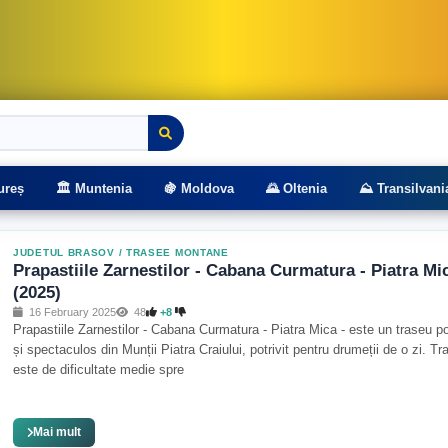
rasee montane
ureș
🏛️ Muntenia
🍇 Moldova
🌄 Oltenia
⛰️ Transilvani
JUDETUL BRASOV
/
TRASEE MONTANE
Prapastiile Zarnestilor - Cabana Curmatura - Piatra Mi
(2025)
16 February 2025
48
+8
Prapastiile Zarnestilor - Cabana Curmatura - Piatra Mica - este un traseu p
și spectaculos din Munții Piatra Craiului, potrivit pentru drumeții de o zi. Tr
este de dificultate medie spre
Mai mult