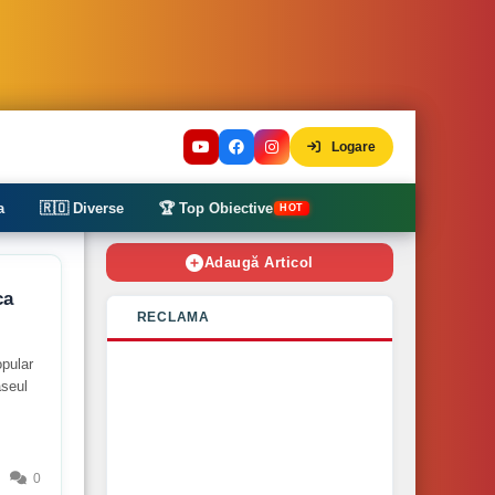
Logare
a
🇷🇴 Diverse
🏆 Top Obiective
HOT
Adaugă Articol
ca
RECLAMA
opular
aseul
0