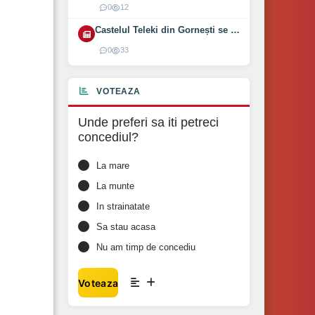
0
12
Castelul Teleki din Gornești se redeschide pe 1 august 2026
0
33
VOTEAZA
Unde preferi sa iti petreci
concediul?
La mare
La munte
In strainatate
Sa stau acasa
Nu am timp de concediu
Voteaza