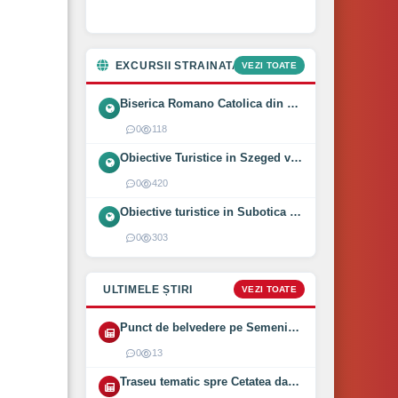
EXCURSII STRAINATATE
VEZI TOATE
Biserica Romano Catolica din Óföldeák, Ungaria (2025)
0
118
Obiective Turistice in Szeged vizitate intr-o zi (2024)
0
420
Obiective turistice in Subotica vizitate intr-o zi (2024)
0
303
ULTIMELE ȘTIRI
VEZI TOATE
Punct de belvedere pe Semenic inaugurat pe 1 August 2026
0
13
Traseu tematic spre Cetatea dacică Bănița deschis (2026)