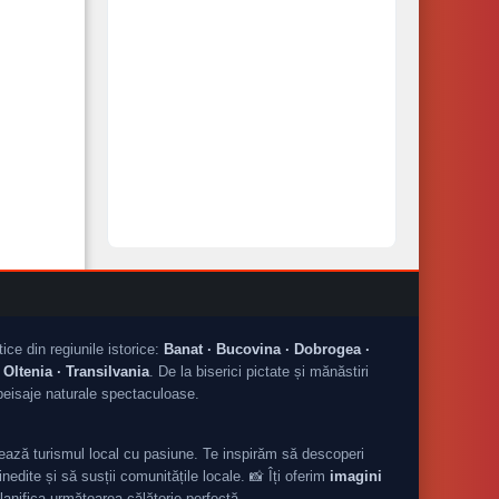
tice din regiunile istorice:
Banat · Bucovina · Dobrogea ·
Oltenia · Transilvania
. De la biserici pictate și mănăstiri
peisaje naturale spectaculoase.
ză turismul local cu pasiune. Te inspirăm să descoperi
nedite și să susții comunitățile locale. 📸 Îți oferim
imagini