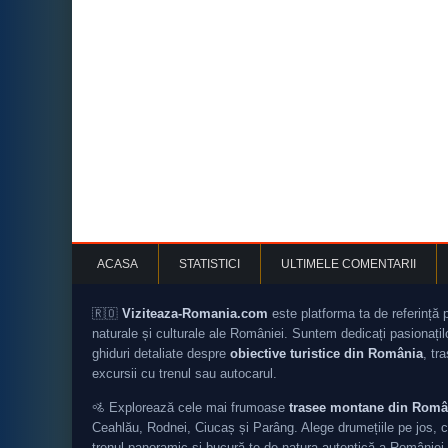
ACASA
STATISTICI
ULTIMELE COMENTARII
🇷🇴
Viziteaza-Romania.com
este platforma ta de referință 
naturale și culturale ale României. Suntem dedicați pasionați
ghiduri detaliate despre
obiective turistice din România
, tr
excursii cu trenul sau autocarul.
🚵 Explorează cele mai frumoase
trasee montane din Româ
Ceahlău, Rodnei, Ciucaș și Parâng. Alege drumețiile pe jos, c