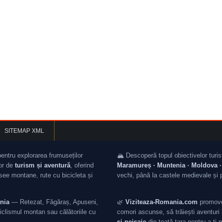
SITEMAP XML
pentru explorarea frumuseților
🏔️ Descoperă topul obiectivelor turis
lor de
turism și aventură
, oferind
Maramureș · Muntenia · Moldova · 
asee montane, rute cu bicicleta și
vechi, până la castele medievale și 
nia
— Retezat, Făgăraș, Apuseni,
🌿
Viziteaza-Romania.com
promovea
iclismul montan sau călătoriile cu
comori ascunse, să trăiești aventuri i