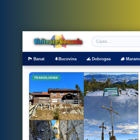
Viziteaza Romania | Obiective Turistice | T
🏞️ Banat
🌲Bucovina
🌊 Dobrogea
🪵 Maram
TRANSILVANIA