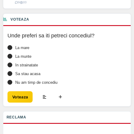
0
33
VOTEAZA
Unde preferi sa iti petreci concediul?
La mare
La munte
In strainatate
Sa stau acasa
Nu am timp de concediu
Voteaza
RECLAMA