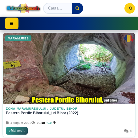
Viziteaza Romania | Obiective Turistice | Trasee mont
☰
MARAMURES
ZONA MARAMURESULUI
/
JUDETUL BIHOR
Pestera Portile Bihorului, jud Bihor (2022)
4 August 2022
702
+10
Mai mult
0