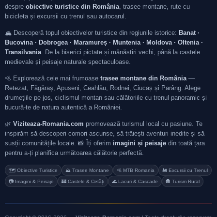
despre
obiective turistice din România
, trasee montane, rute cu
bicicleta și excursii cu trenul sau autocarul.
🏔️ Descoperă topul obiectivelor turistice din regiunile istorice:
Banat ·
Bucovina · Dobrogea · Maramureș · Muntenia · Moldova · Oltenia ·
Transilvania
. De la biserici pictate și mănăstiri vechi, până la castele
medievale și peisaje naturale spectaculoase.
🚵 Explorează cele mai frumoase
trasee montane din România
—
Retezat, Făgăraș, Apuseni, Ceahlău, Rodnei, Ciucaș și Parâng. Alege
drumețiile pe jos, ciclismul montan sau călătoriile cu trenul panoramic și
bucură-te de natura autentică a României.
🌿
Viziteaza-Romania.com
promovează turismul local cu pasiune. Te
inspirăm să descoperi comori ascunse, să trăiești aventuri inedite și să
susții comunitățile locale. 📸 Îți oferim
imagini și peisaje
din toată țara
pentru a-ți planifica următoarea călătorie perfectă.
🗺️ Obiective Turistice
⛰️ Trasee Montane
🚵 MTB Romania
🚂 Excursii cu Trenul
📷 Imagini & Peisaje
🏰 Castele & Cetăți
🌊 Lacuri & Cascade
🛖 Turism Rural