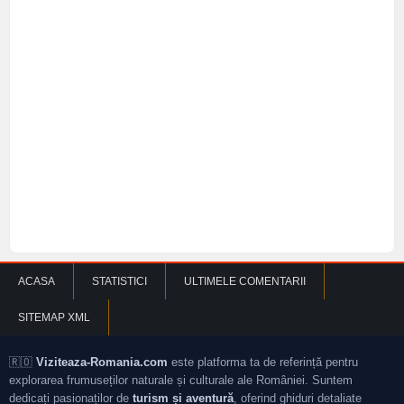
ACASA
STATISTICI
ULTIMELE COMENTARII
SITEMAP XML
🇷🇴
Viziteaza-Romania.com
este platforma ta de referință pentru
explorarea frumuseților naturale și culturale ale României. Suntem
dedicați pasionaților de
turism și aventură
, oferind ghiduri detaliate