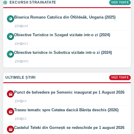
EXCURSII STRAINATATE
VEZI TOATE
Biserica Romano Catolica din Óföldeák, Ungaria (2025)
0
118
Obiective Turistice in Szeged vizitate intr-o zi (2024)
0
421
Obiective turistice in Subotica vizitate intr-o zi (2024)
0
303
ULTIMELE ȘTIRI
VEZI TOATE
Punct de belvedere pe Semenic inaugurat pe 1 August 2026
0
14
Traseu tematic spre Cetatea dacică Bănița deschis (2026)
0
12
Castelul Teleki din Gornești se redeschide pe 1 august 2026