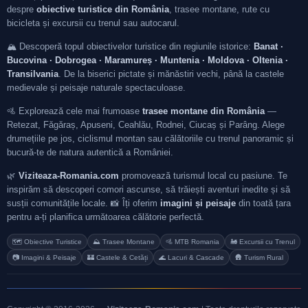
despre
obiective turistice din România
, trasee montane, rute cu
bicicleta și excursii cu trenul sau autocarul.
🏔️ Descoperă topul obiectivelor turistice din regiunile istorice:
Banat ·
Bucovina · Dobrogea · Maramureș · Muntenia · Moldova · Oltenia ·
Transilvania
. De la biserici pictate și mănăstiri vechi, până la castele
medievale și peisaje naturale spectaculoase.
🚵 Explorează cele mai frumoase
trasee montane din România
—
Retezat, Făgăraș, Apuseni, Ceahlău, Rodnei, Ciucaș și Parâng. Alege
drumețiile pe jos, ciclismul montan sau călătoriile cu trenul panoramic și
bucură-te de natura autentică a României.
🌿
Viziteaza-Romania.com
promovează turismul local cu pasiune. Te
inspirăm să descoperi comori ascunse, să trăiești aventuri inedite și să
susții comunitățile locale. 📸 Îți oferim
imagini și peisaje
din toată țara
pentru a-ți planifica următoarea călătorie perfectă.
🗺️ Obiective Turistice
⛰️ Trasee Montane
🚵 MTB Romania
🚂 Excursii cu Trenul
📷 Imagini & Peisaje
🏰 Castele & Cetăți
🌊 Lacuri & Cascade
🛖 Turism Rural