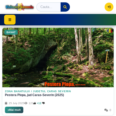
Viziteaza Romania | Obiective Turistice | Trasee mont
☰
BANAT
ZONA BANATULUI
/
JUDETUL CARAS SEVERIN
Pestera Plopa, jud Caras-Severin (2025)
25 July 2025
123
+12
Mai mult
0