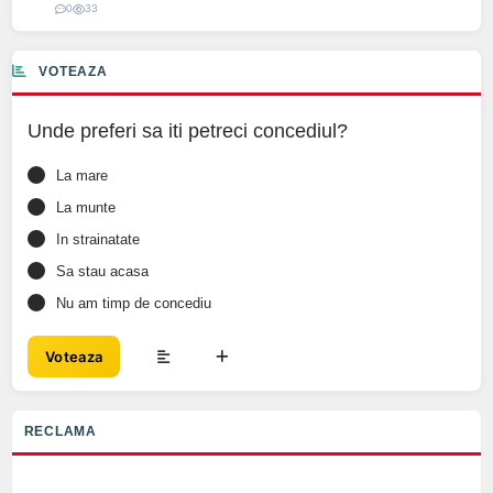
0
33
VOTEAZA
Unde preferi sa iti petreci concediul?
La mare
La munte
In strainatate
Sa stau acasa
Nu am timp de concediu
Voteaza
RECLAMA