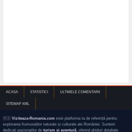
ACASA
STATISTICI
ULTIMELE COMENTARII
SITEMAP XML
🇷🇴
Viziteaza-Romania.com
este platforma ta de referință pentru
explorarea frumuseților naturale și culturale ale României. Suntem
dedicați pasionaților de
turism și aventură
, oferind ghiduri detaliate