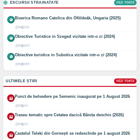
EXCURSII STRAINATATE
VEZI TOATE
Biserica Romano Catolica din Óföldeák, Ungaria (2025)
0
118
Obiective Turistice in Szeged vizitate intr-o zi (2024)
0
422
Obiective turistice in Subotica vizitate intr-o zi (2024)
0
305
ULTIMELE ȘTIRI
VEZI TOATE
Punct de belvedere pe Semenic inaugurat pe 1 August 2026
0
14
Traseu tematic spre Cetatea dacică Bănița deschis (2026)
0
13
Castelul Teleki din Gornești se redeschide pe 1 august 2026