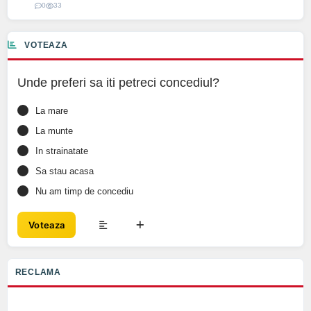
0
33
VOTEAZA
Unde preferi sa iti petreci concediul?
La mare
La munte
In strainatate
Sa stau acasa
Nu am timp de concediu
Voteaza
RECLAMA