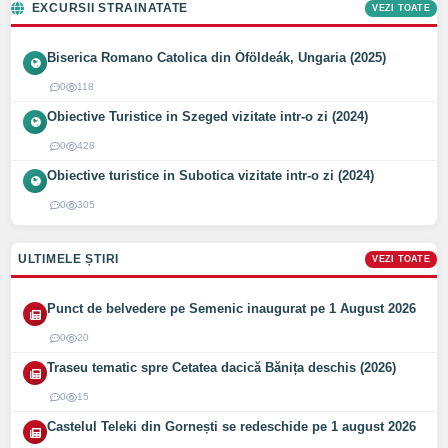
EXCURSII STRAINATATE
VEZI TOATE
Biserica Romano Catolica din Óföldeák, Ungaria (2025)
0
118
Obiective Turistice in Szeged vizitate intr-o zi (2024)
0
428
Obiective turistice in Subotica vizitate intr-o zi (2024)
0
305
ULTIMELE ȘTIRI
VEZI TOATE
Punct de belvedere pe Semenic inaugurat pe 1 August 2026
0
20
Traseu tematic spre Cetatea dacică Bănița deschis (2026)
0
15
Castelul Teleki din Gornești se redeschide pe 1 august 2026