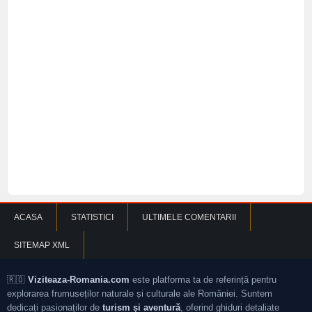
ACASA
STATISTICI
ULTIMELE COMENTARII
SITEMAP XML
🇷🇴
Viziteaza-Romania.com
este platforma ta de referință pentru
explorarea frumuseților naturale și culturale ale României. Suntem
dedicați pasionaților de
turism și aventură
, oferind ghiduri detaliate