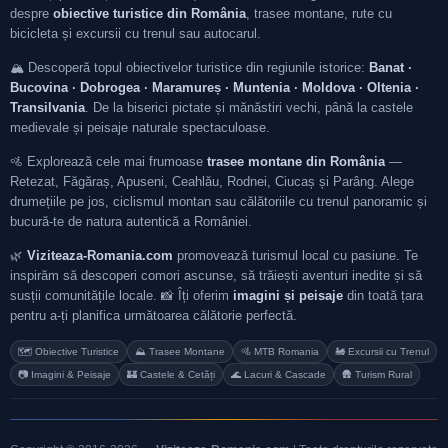
despre
obiective turistice din România
, trasee montane, rute cu
bicicleta și excursii cu trenul sau autocarul.
🏔️ Descoperă topul obiectivelor turistice din regiunile istorice:
Banat ·
Bucovina · Dobrogea · Maramureș · Muntenia · Moldova · Oltenia ·
Transilvania
. De la biserici pictate și mănăstiri vechi, până la castele
medievale și peisaje naturale spectaculoase.
🚵 Explorează cele mai frumoase
trasee montane din România
—
Retezat, Făgăraș, Apuseni, Ceahlău, Rodnei, Ciucaș și Parâng. Alege
drumețiile pe jos, ciclismul montan sau călătoriile cu trenul panoramic și
bucură-te de natura autentică a României.
🌿
Viziteaza-Romania.com
promovează turismul local cu pasiune. Te
inspirăm să descoperi comori ascunse, să trăiești aventuri inedite și să
susții comunitățile locale. 📸 Îți oferim
imagini și peisaje
din toată țara
pentru a-ți planifica următoarea călătorie perfectă.
🗺️ Obiective Turistice
⛰️ Trasee Montane
🚵 MTB Romania
🚂 Excursii cu Trenul
📷 Imagini & Peisaje
🏰 Castele & Cetăți
🌊 Lacuri & Cascade
🛖 Turism Rural