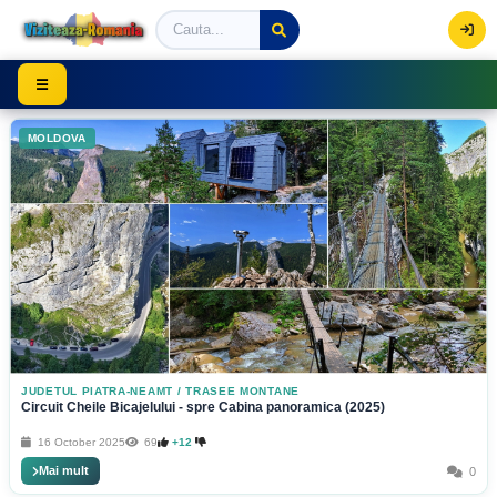
Viziteaza Romania | Obiective Turistice | Trasee mont
☰
MOLDOVA
JUDETUL PIATRA-NEAMT
/
TRASEE MONTANE
Circuit Cheile Bicajelului - spre Cabina panoramica (2025)
16 October 2025
69
+12
Mai mult
0