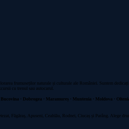
plorarea frumuseților naturale și culturale ale României. Suntem dedicați
xcursii cu trenul sau autocarul.
 Bucovina · Dobrogea · Maramureș · Muntenia · Moldova · Oltenia
zat, Făgăraș, Apuseni, Ceahlău, Rodnei, Ciucaș și Parâng. Alege drumeț