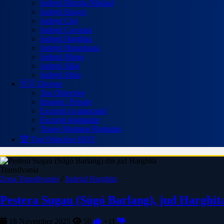
Județul Bistrița-Năsăud
Județul Brașov
Județul Cluj
Județul Covasna
Județul Harghita
Județul Hunedoara
Județul Mureș
Județul Sălaj
Județul Sibiu
🇷🇴 Diverse
Top Obiective
Imagini / Peisaje
Excursii cu autocarul
Excursii strainatate
Trasee Montane Romania
🏆 Top Obiective
HOT
Transilvania
Zona Transilvaniei
/
Judetul Harghita
Pestera Sugau (Súgó Barlang), jud Harghit
18 November 2025
50
+11