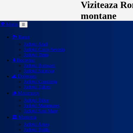
Viziteaza Rom
montane
🌍 Meniu
☰
🏞️ Banat
Județul Arad
Județul Caraș-Severin
Județul Timiș
🌲Bucovina
Județul Botoșani
Județul Suceava
🌊 Dobrogea
Județul Constanța
Județul Tulcea
🪵 Maramureș
Județul Bihor
Județul Maramureș
Județul Satu Mare
🏛️ Muntenia
Județul Argeș
Județul Brăila