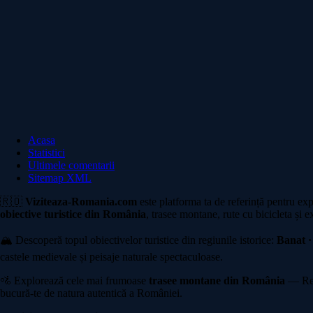
Acasa
Statistici
Ultimele comentarii
Sitemap XML
🇷🇴
Viziteaza-Romania.com
este platforma ta de referință pentru ex
obiective turistice din România
, trasee montane, rute cu bicicleta și e
🏔️ Descoperă topul obiectivelor turistice din regiunile istorice:
Banat ·
castele medievale și peisaje naturale spectaculoase.
🚵 Explorează cele mai frumoase
trasee montane din România
— Rete
bucură-te de natura autentică a României.