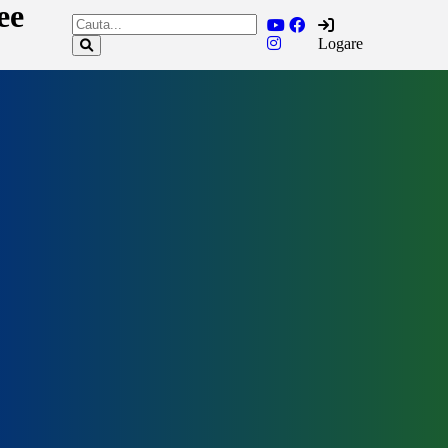
ee
Logare