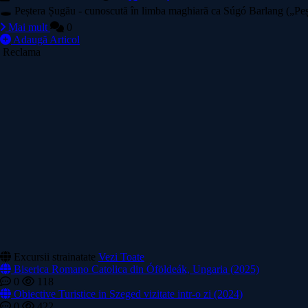
🕳️ Peștera Șugău - cunoscută în limba maghiară ca Súgó Barlang („Peșter
Mai mult
0
Adaugă Articol
Reclama
Excursii strainatate
Vezi Toate
Biserica Romano Catolica din Óföldeák, Ungaria (2025)
0
118
Obiective Turistice in Szeged vizitate intr-o zi (2024)
0
422