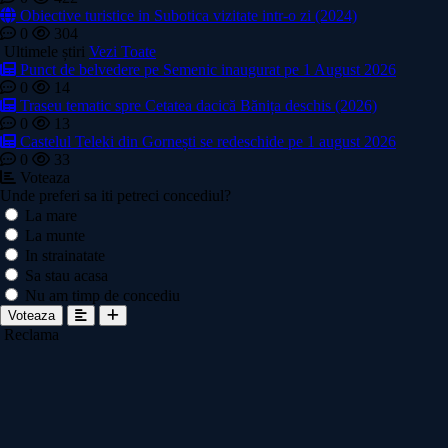
Obiective turistice in Subotica vizitate intr-o zi (2024)
0
304
Ultimele știri
Vezi Toate
Punct de belvedere pe Semenic inaugurat pe 1 August 2026
0
14
Traseu tematic spre Cetatea dacică Bănița deschis (2026)
0
13
Castelul Teleki din Gornești se redeschide pe 1 august 2026
0
33
Voteaza
Unde preferi sa iti petreci concediul?
La mare
La munte
In strainatate
Sa stau acasa
Nu am timp de concediu
Voteaza
Reclama