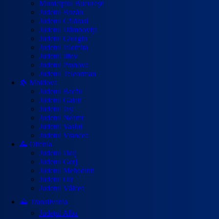
Municipiul București
Județul Buzău
Județul Călărași
Județul Dâmbovița
Județul Giurgiu
Județul Ialomița
Județul Ilfov
Județul Prahova
Județul Teleorman
🍇 Moldova
Județul Bacău
Județul Galați
Județul Iași
Județul Neamț
Județul Vaslui
Județul Vrancea
🌄 Oltenia
Județul Dolj
Județul Gorj
Județul Mehedinți
Județul Olt
Județul Vâlcea
⛰️ Transilvania
Județul Alba