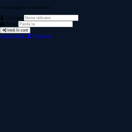
Conectează-te la contul tău
Utilizator
Parolă
Intră în cont
Parolă uitată?
Cont nou