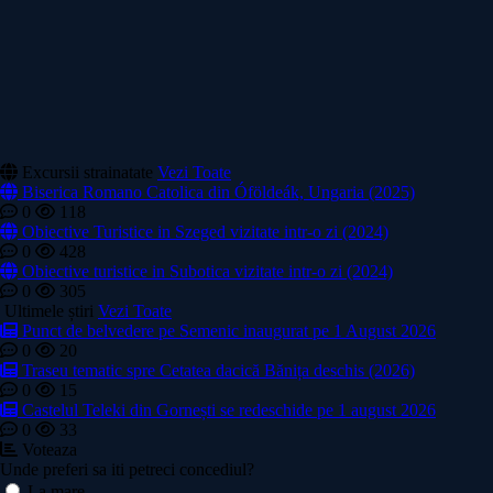
Excursii strainatate
Vezi Toate
Biserica Romano Catolica din Óföldeák, Ungaria (2025)
0
118
Obiective Turistice in Szeged vizitate intr-o zi (2024)
0
428
Obiective turistice in Subotica vizitate intr-o zi (2024)
0
305
Ultimele știri
Vezi Toate
Punct de belvedere pe Semenic inaugurat pe 1 August 2026
0
20
Traseu tematic spre Cetatea dacică Bănița deschis (2026)
0
15
Castelul Teleki din Gornești se redeschide pe 1 august 2026
0
33
Voteaza
Unde preferi sa iti petreci concediul?
La mare