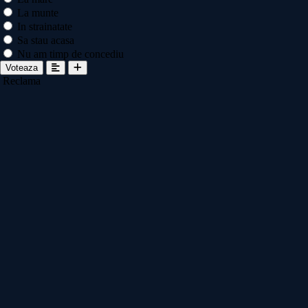
La munte
In strainatate
Sa stau acasa
Nu am timp de concediu
Voteaza
Reclama