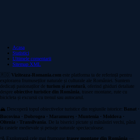
Acasa
Statistici
Ultimele comentarii
Sitemap XML
🇷🇴
Viziteaza-Romania.com
este platforma ta de referință pentru
explorarea frumuseților naturale și culturale ale României. Suntem
dedicați pasionaților de
turism și aventură
, oferind ghiduri detaliate
despre
obiective turistice din România
, trasee montane, rute cu
bicicleta și excursii cu trenul sau autocarul.
🏔️ Descoperă topul obiectivelor turistice din regiunile istorice:
Banat ·
Bucovina · Dobrogea · Maramureș · Muntenia · Moldova ·
Oltenia · Transilvania
. De la biserici pictate și mănăstiri vechi, până
la castele medievale și peisaje naturale spectaculoase.
🚵 Explorează cele mai frumoase
trasee montane din România
—