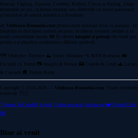
Retezat, Făgăraș, Apuseni, Ceahlău, Rodnei, Ciucaș și Parâng. Alege
drumețiile pe jos, ciclismul montan sau călătoriile cu trenul panoramic
și bucură-te de natura autentică a României.
🌿
Viziteaza-Romania.com
promovează turismul local cu pasiune. Te
inspirăm să descoperi comori ascunse, să trăiești aventuri inedite și să
susții comunitățile locale. 📸 Îți oferim
imagini și peisaje
din toată țara
pentru a-ți planifica următoarea călătorie perfectă.
🗺️ Obiective Turistice
⛰️ Trasee Montane
🚵 MTB Romania
🚂
Excursii cu Trenul
📷 Imagini & Peisaje
🏰 Castele & Cetăți
🌊 Lacuri
& Cascade
🛖 Turism Rural
Copyright © 2016-2026 —
Viziteaza-Romania.com
| Toate drepturile
rezervate 🇷🇴
Termeni & Conditii
Reguli
Contacteaza-ne
Sustine-ne ❤️
Sfaturi Utile
🆘
Bine ai venit