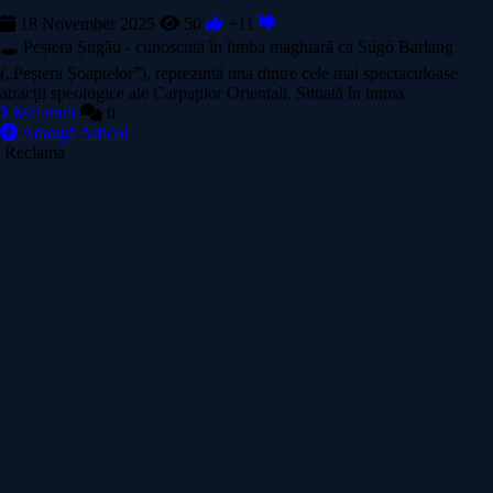
18 November 2025
50
+11
🕳️ Peștera Șugău - cunoscută în limba maghiară ca Súgó Barlang
(„Peștera Șoaptelor”), reprezintă una dintre cele mai spectaculoase
atracții speologice ale Carpaților Orientali. Situată în inima
Mai mult
0
Adaugă Articol
Reclama