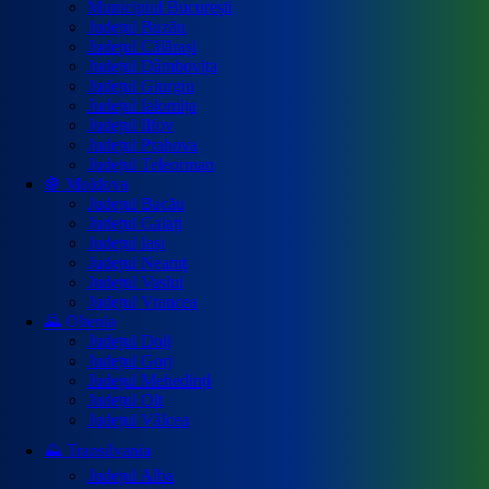
Municipiul București
Județul Buzău
Județul Călărași
Județul Dâmbovița
Județul Giurgiu
Județul Ialomița
Județul Ilfov
Județul Prahova
Județul Teleorman
🍇 Moldova
Județul Bacău
Județul Galați
Județul Iași
Județul Neamț
Județul Vaslui
Județul Vrancea
🌄 Oltenia
Județul Dolj
Județul Gorj
Județul Mehedinți
Județul Olt
Județul Vâlcea
⛰️ Transilvania
Județul Alba