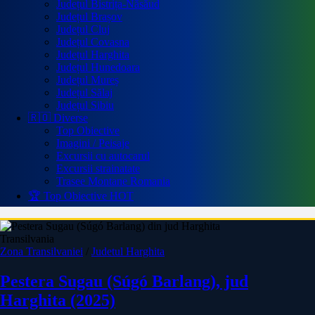
Județul Bistrița-Năsăud
Județul Brașov
Județul Cluj
Județul Covasna
Județul Harghita
Județul Hunedoara
Județul Mureș
Județul Sălaj
Județul Sibiu
🇷🇴 Diverse
Top Obiective
Imagini / Peisaje
Excursii cu autocarul
Excursii strainatate
Trasee Montane Romania
🏆 Top Obiective
HOT
Transilvania
Zona Transilvaniei
/
Judetul Harghita
Pestera Sugau (Súgó Barlang), jud
Harghita (2025)