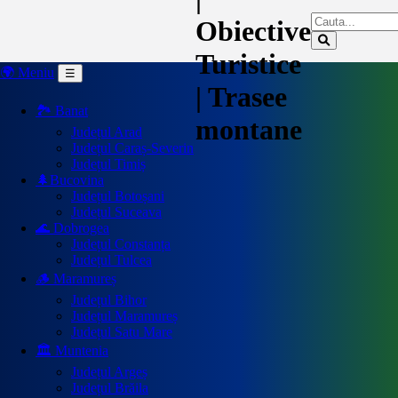
Obiective
Turistice
🌍 Meniu
☰
| Trasee
🏞️ Banat
montane
Județul Arad
Județul Caraș-Severin
Județul Timiș
🌲Bucovina
Județul Botoșani
Județul Suceava
🌊 Dobrogea
Județul Constanța
Județul Tulcea
🪵 Maramureș
Județul Bihor
Județul Maramureș
Județul Satu Mare
🏛️ Muntenia
Județul Argeș
Județul Brăila