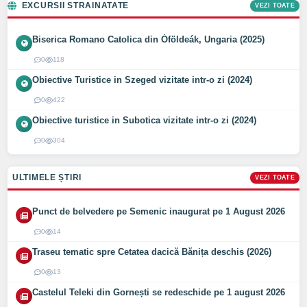
EXCURSII STRAINATATE
VEZI TOATE
Biserica Romano Catolica din Óföldeák, Ungaria (2025)
0
118
Obiective Turistice in Szeged vizitate intr-o zi (2024)
0
422
Obiective turistice in Subotica vizitate intr-o zi (2024)
0
304
ULTIMELE ȘTIRI
VEZI TOATE
Punct de belvedere pe Semenic inaugurat pe 1 August 2026
0
14
Traseu tematic spre Cetatea dacică Bănița deschis (2026)
0
13
Castelul Teleki din Gornești se redeschide pe 1 august 2026