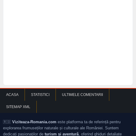
ACASA
STATISTICI
ULTIMELE COMENTARII
SITEMAP XML
🇷🇴
Viziteaza-Romania.com
este platforma ta de referință pentru
explorarea frumuseților naturale și culturale ale României. Suntem
dedicați pasionaților de
turism și aventură
, oferind ghiduri detaliate