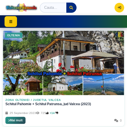
Viziteaza Romania | Obiective Turistice | Trasee mont
☰
OLTENIA
ZONA OLTENIEI
/
JUDETUL VALCEA
Schitul Pahomie + Schitul Patrunsa, jud Valcea (2023)
25 September 2023
725
+14
Mai mult
0