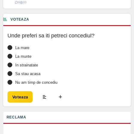
0
33
VOTEAZA
Unde preferi sa iti petreci concediul?
La mare
La munte
In strainatate
Sa stau acasa
Nu am timp de concediu
Voteaza
RECLAMA