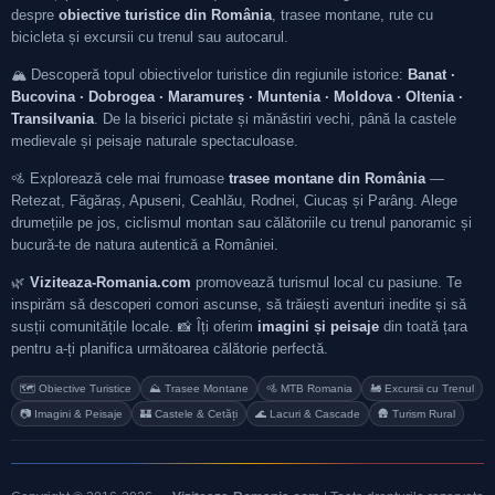
despre
obiective turistice din România
, trasee montane, rute cu
bicicleta și excursii cu trenul sau autocarul.
🏔️ Descoperă topul obiectivelor turistice din regiunile istorice:
Banat ·
Bucovina · Dobrogea · Maramureș · Muntenia · Moldova · Oltenia ·
Transilvania
. De la biserici pictate și mănăstiri vechi, până la castele
medievale și peisaje naturale spectaculoase.
🚵 Explorează cele mai frumoase
trasee montane din România
—
Retezat, Făgăraș, Apuseni, Ceahlău, Rodnei, Ciucaș și Parâng. Alege
drumețiile pe jos, ciclismul montan sau călătoriile cu trenul panoramic și
bucură-te de natura autentică a României.
🌿
Viziteaza-Romania.com
promovează turismul local cu pasiune. Te
inspirăm să descoperi comori ascunse, să trăiești aventuri inedite și să
susții comunitățile locale. 📸 Îți oferim
imagini și peisaje
din toată țara
pentru a-ți planifica următoarea călătorie perfectă.
🗺️ Obiective Turistice
⛰️ Trasee Montane
🚵 MTB Romania
🚂 Excursii cu Trenul
📷 Imagini & Peisaje
🏰 Castele & Cetăți
🌊 Lacuri & Cascade
🛖 Turism Rural