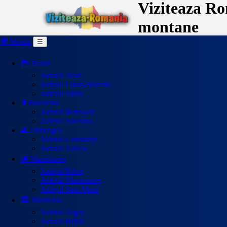
Viziteaza Rom
montane
🌍 Meniu
☰
🏞️ Banat
Județul Arad
Județul Caraș-Severin
Județul Timiș
🌲Bucovina
Județul Botoșani
Județul Suceava
🌊 Dobrogea
Județul Constanța
Județul Tulcea
🪵 Maramureș
Județul Bihor
Județul Maramureș
Județul Satu Mare
🏛️ Muntenia
Județul Argeș
Județul Brăila