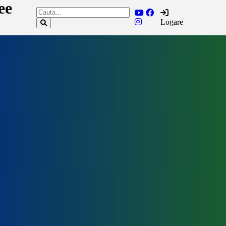
ee
Logare