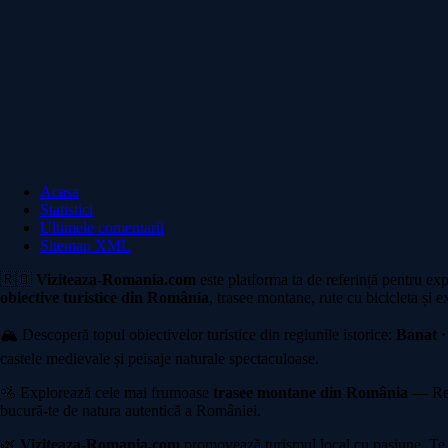
Acasa
Statistici
Ultimele comentarii
Sitemap XML
🇷🇴
Viziteaza-Romania.com
este platforma ta de referință pentru ex
obiective turistice din România
, trasee montane, rute cu bicicleta și e
🏔️ Descoperă topul obiectivelor turistice din regiunile istorice:
Banat ·
castele medievale și peisaje naturale spectaculoase.
🚵 Explorează cele mai frumoase
trasee montane din România
— Rete
bucură-te de natura autentică a României.
🌿
Viziteaza-Romania.com
promovează turismul local cu pasiune. Te in