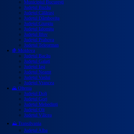
Municipiul București
Județul Buzău
Județul Călărași
Județul Dâmbovița
Județul Giurgiu
Județul Ialomița
Județul Ilfov
Județul Prahova
Județul Teleorman
🍇 Moldova
Județul Bacău
Județul Galați
Județul Iași
Județul Neamț
Județul Vaslui
Județul Vrancea
🌄 Oltenia
Județul Dolj
Județul Gorj
Județul Mehedinți
Județul Olt
Județul Vâlcea
⛰️ Transilvania
Județul Alba