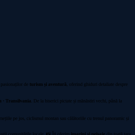
 pasionaților de
turism și aventură
, oferind ghiduri detaliate despre
 · Transilvania
. De la biserici pictate și mănăstiri vechi, până la
iile pe jos, ciclismul montan sau călătoriile cu trenul panoramic și
sții comunitățile locale. 📸 Îți oferim
imagini și peisaje
din toată țara