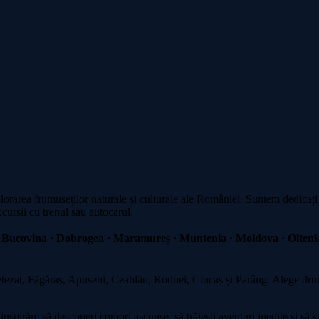
plorarea frumuseților naturale și culturale ale României. Suntem dedicați
xcursii cu trenul sau autocarul.
 Bucovina · Dobrogea · Maramureș · Muntenia · Moldova · Oltenia
zat, Făgăraș, Apuseni, Ceahlău, Rodnei, Ciucaș și Parâng. Alege drumeț
spirăm să descoperi comori ascunse, să trăiești aventuri inedite și să su