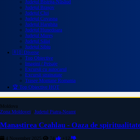
Județul Bistrița-Năsăud
Județul Brașov
Județul Cluj
Județul Covasna
Județul Harghita
Județul Hunedoara
Județul Mureș
Județul Sălaj
Județul Sibiu
🇷🇴 Diverse
Top Obiective
Imagini / Peisaje
Excursii cu autocarul
Excursii strainatate
Trasee Montane Romania
🏆 Top Obiective
HOT
Moldova
Zona Moldovei
/
Judetul Piatra-Neamt
Manastirea Ceahlau - Oaza de spiritualitat
4 November 2025
74
+12