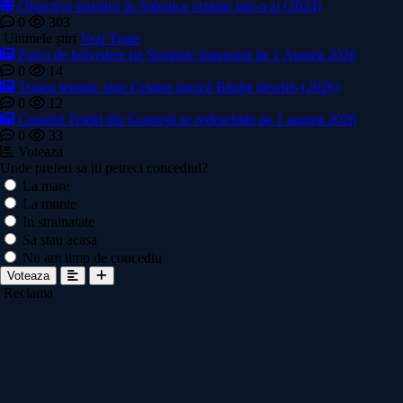
Obiective turistice in Subotica vizitate intr-o zi (2024)
0
303
Ultimele știri
Vezi Toate
Punct de belvedere pe Semenic inaugurat pe 1 August 2026
0
14
Traseu tematic spre Cetatea dacică Bănița deschis (2026)
0
12
Castelul Teleki din Gornești se redeschide pe 1 august 2026
0
33
Voteaza
Unde preferi sa iti petreci concediul?
La mare
La munte
In strainatate
Sa stau acasa
Nu am timp de concediu
Voteaza
Reclama