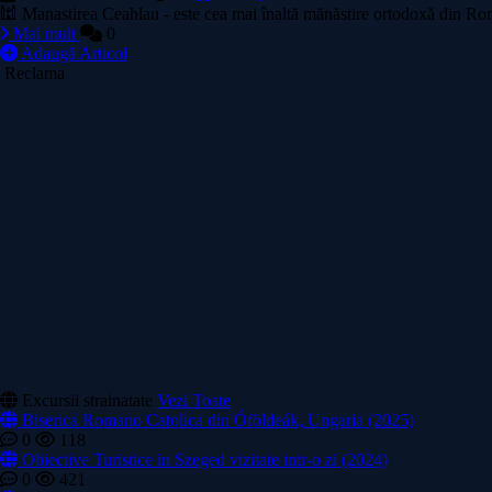
🕍 Manastirea Ceahlau - este cea mai înaltă mănăstire ortodoxă din Români
Mai mult
0
Adaugă Articol
Reclama
Excursii strainatate
Vezi Toate
Biserica Romano Catolica din Óföldeák, Ungaria (2025)
0
118
Obiective Turistice in Szeged vizitate intr-o zi (2024)
0
421