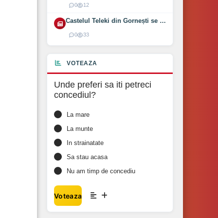
0
12
Castelul Teleki din Gornești se redeschide pe 1 august 2026
0
33
VOTEAZA
Unde preferi sa iti petreci
concediul?
La mare
La munte
In strainatate
Sa stau acasa
Nu am timp de concediu
Voteaza