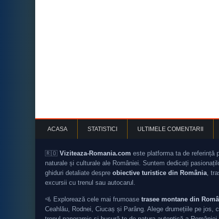
ACASA
STATISTICI
ULTIMELE COMENTARII
🇷🇴
Viziteaza-Romania.com
este platforma ta de referință 
naturale și culturale ale României. Suntem dedicați pasionați
ghiduri detaliate despre
obiective turistice din România
, tr
excursii cu trenul sau autocarul.
🚵 Explorează cele mai frumoase
trasee montane din Româ
Ceahlău, Rodnei, Ciucaș și Parâng. Alege drumețiile pe jos, c