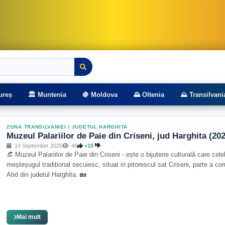
rasee montane
ureș
🏛️ Muntenia
🍇 Moldova
🌄 Oltenia
⛰️ Transilvani
ZONA TRANSILVANIEI
/
JUDETUL HARGHITA
Muzeul Palariilor de Paie din Criseni, jud Harghita (20
14 September 2025
46
+10
👒 Muzeul Palariilor de Paie din Criseni - este o bijuterie culturală care cel
meșteșugul tradițional secuiesc, situat in pitorescul sat Criseni, parte a c
Atid din judetul Harghita. 🏡
Mai mult