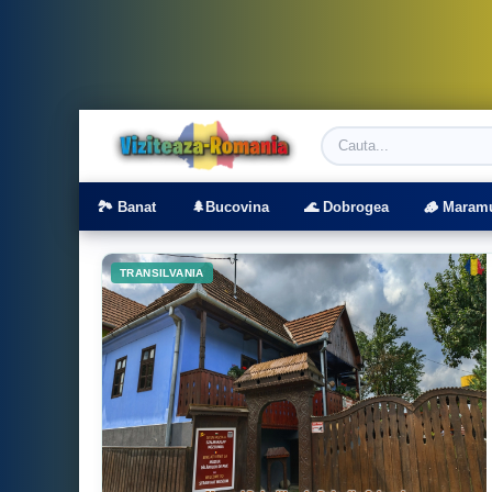
Viziteaza Romania | Obiective Turistice | T
🏞️ Banat
🌲Bucovina
🌊 Dobrogea
🪵 Maram
TRANSILVANIA