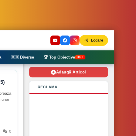
Logare
a
🇷🇴 Diverse
🏆 Top Obiective
HOT
Adaugă Articol
25)
RECLAMA
ebrează
omunei
0