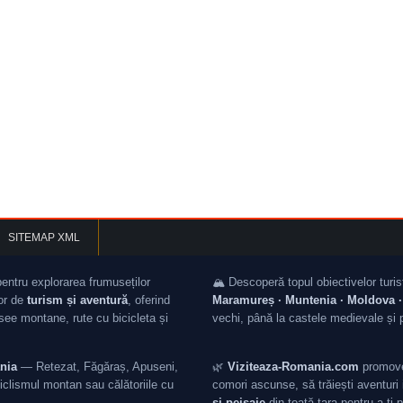
SITEMAP XML
pentru explorarea frumuseților
🏔️ Descoperă topul obiectivelor turis
lor de
turism și aventură
, oferind
Maramureș · Muntenia · Moldova · 
asee montane, rute cu bicicleta și
vechi, până la castele medievale și 
nia
— Retezat, Făgăraș, Apuseni,
🌿
Viziteaza-Romania.com
promovea
iclismul montan sau călătoriile cu
comori ascunse, să trăiești aventuri i