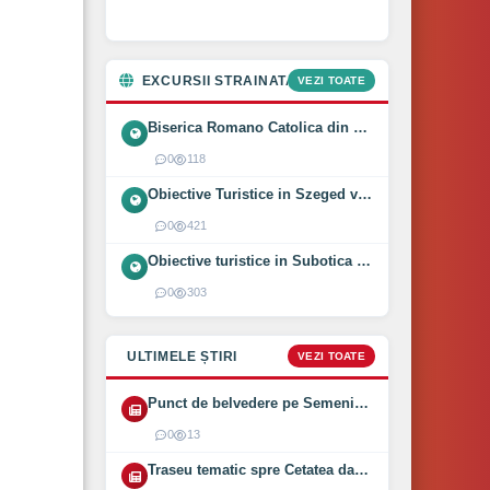
EXCURSII STRAINATATE
VEZI TOATE
Biserica Romano Catolica din Óföldeák, Ungaria (2025)
0
118
Obiective Turistice in Szeged vizitate intr-o zi (2024)
0
421
Obiective turistice in Subotica vizitate intr-o zi (2024)
0
303
ULTIMELE ȘTIRI
VEZI TOATE
Punct de belvedere pe Semenic inaugurat pe 1 August 2026
0
13
Traseu tematic spre Cetatea dacică Bănița deschis (2026)