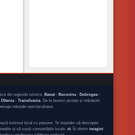
tice din regiunile istorice:
Banat · Bucovina · Dobrogea ·
Oltenia · Transilvania
. De la biserici pictate și mănăstiri
peisaje naturale spectaculoase.
ză turismul local cu pasiune. Te inspirăm să descoperi
nedite și să susții comunitățile locale. 📸 Îți oferim
imagini