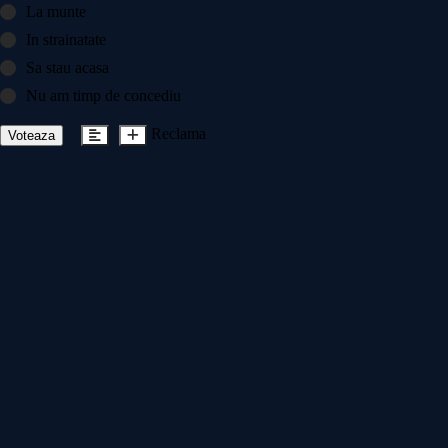
La munte
In strainatate
Sa stau acasa
Nu am timp de concediu
Reclama
Voteaza