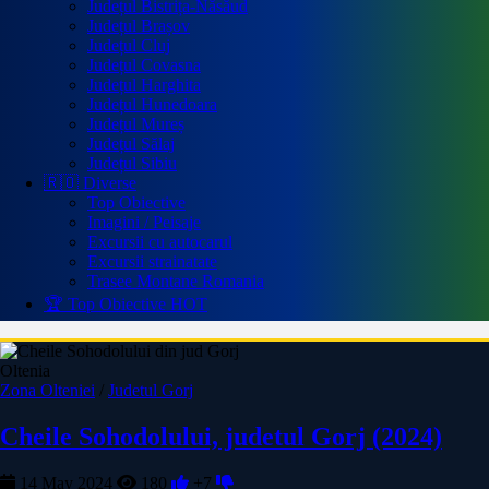
Județul Bistrița-Năsăud
Județul Brașov
Județul Cluj
Județul Covasna
Județul Harghita
Județul Hunedoara
Județul Mureș
Județul Sălaj
Județul Sibiu
🇷🇴 Diverse
Top Obiective
Imagini / Peisaje
Excursii cu autocarul
Excursii strainatate
Trasee Montane Romania
🏆 Top Obiective
HOT
Oltenia
Zona Olteniei
/
Judetul Gorj
Cheile Sohodolului, judetul Gorj (2024)
14 May 2024
180
+7