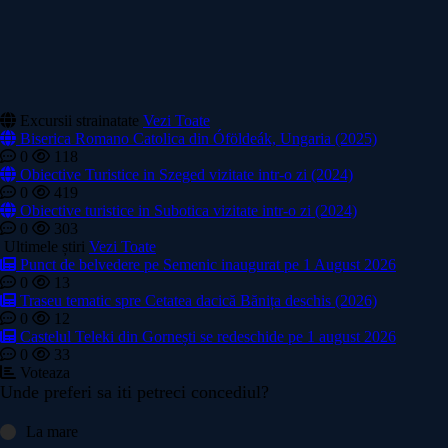
Excursii strainatate
Vezi Toate
Biserica Romano Catolica din Óföldeák, Ungaria (2025)
0
118
Obiective Turistice in Szeged vizitate intr-o zi (2024)
0
419
Obiective turistice in Subotica vizitate intr-o zi (2024)
0
303
Ultimele știri
Vezi Toate
Punct de belvedere pe Semenic inaugurat pe 1 August 2026
0
13
Traseu tematic spre Cetatea dacică Bănița deschis (2026)
0
12
Castelul Teleki din Gornești se redeschide pe 1 august 2026
0
33
Voteaza
Unde preferi sa iti petreci concediul?
La mare