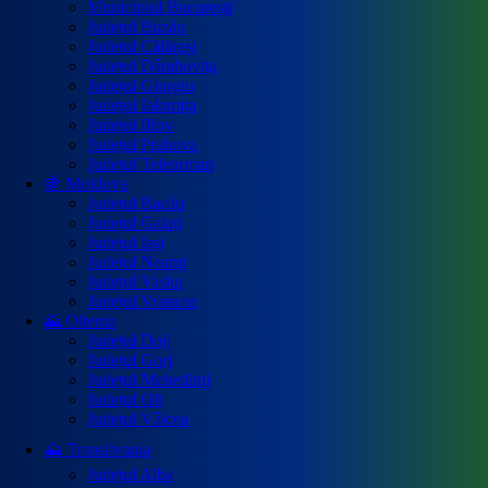
Municipiul București
Județul Buzău
Județul Călărași
Județul Dâmbovița
Județul Giurgiu
Județul Ialomița
Județul Ilfov
Județul Prahova
Județul Teleorman
🍇 Moldova
Județul Bacău
Județul Galați
Județul Iași
Județul Neamț
Județul Vaslui
Județul Vrancea
🌄 Oltenia
Județul Dolj
Județul Gorj
Județul Mehedinți
Județul Olt
Județul Vâlcea
⛰️ Transilvania
Județul Alba