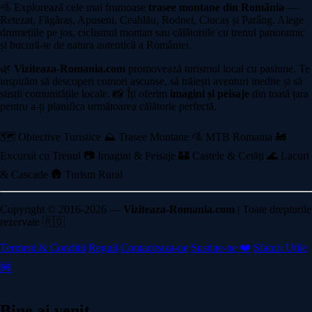
🚵 Explorează cele mai frumoase
trasee montane din România
—
Retezat, Făgăraș, Apuseni, Ceahlău, Rodnei, Ciucaș și Parâng. Alege
drumețiile pe jos, ciclismul montan sau călătoriile cu trenul panoramic
și bucură-te de natura autentică a României.
🌿
Viziteaza-Romania.com
promovează turismul local cu pasiune. Te
inspirăm să descoperi comori ascunse, să trăiești aventuri inedite și să
susții comunitățile locale. 📸 Îți oferim
imagini și peisaje
din toată țara
pentru a-ți planifica următoarea călătorie perfectă.
🗺️ Obiective Turistice
⛰️ Trasee Montane
🚵 MTB Romania
🚂
Excursii cu Trenul
📷 Imagini & Peisaje
🏰 Castele & Cetăți
🌊 Lacuri
& Cascade
🛖 Turism Rural
Copyright © 2016-2026 —
Viziteaza-Romania.com
| Toate drepturile
rezervate 🇷🇴
Termeni & Conditii
Reguli
Contacteaza-ne
Sustine-ne ❤️
Sfaturi Utile
🆘
Bine ai venit