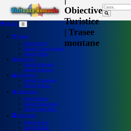
Obiective
Turistice
🌍 Meniu
☰
| Trasee
🏞️ Banat
montane
Județul Arad
Județul Caraș-Severin
Județul Timiș
🌲Bucovina
Județul Botoșani
Județul Suceava
🌊 Dobrogea
Județul Constanța
Județul Tulcea
🪵 Maramureș
Județul Bihor
Județul Maramureș
Județul Satu Mare
🏛️ Muntenia
Județul Argeș
Județul Brăila