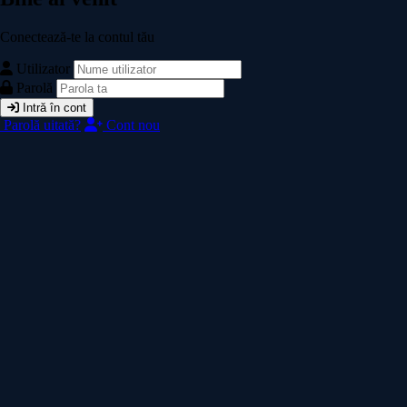
Conectează-te la contul tău
Utilizator
Parolă
Intră în cont
Parolă uitată?
Cont nou