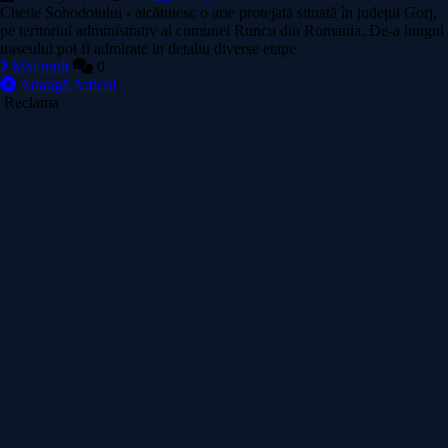
​​​​Cheile Sohodolului - alcătuiesc o arie protejată situată în județul Gorj,
pe teritoriul administrativ al comunei Runcu din Romania. De-a lungul
traseului pot fi admirate in detaliu diverse etape
Mai mult
0
Adaugă Articol
Reclama