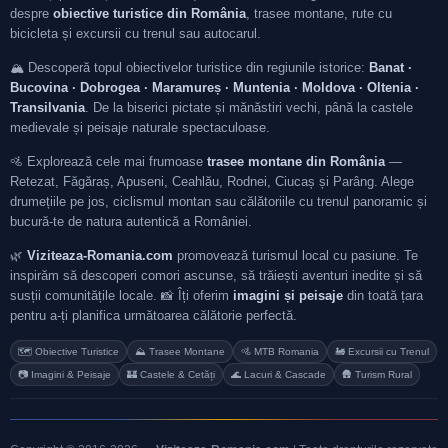
despre
obiective turistice din România
, trasee montane, rute cu
bicicleta și excursii cu trenul sau autocarul.
🏔️ Descoperă topul obiectivelor turistice din regiunile istorice:
Banat ·
Bucovina · Dobrogea · Maramureș · Muntenia · Moldova · Oltenia ·
Transilvania
. De la biserici pictate și mănăstiri vechi, până la castele
medievale și peisaje naturale spectaculoase.
🚵 Explorează cele mai frumoase
trasee montane din România
—
Retezat, Făgăraș, Apuseni, Ceahlău, Rodnei, Ciucaș și Parâng. Alege
drumețiile pe jos, ciclismul montan sau călătoriile cu trenul panoramic și
bucură-te de natura autentică a României.
🌿
Viziteaza-Romania.com
promovează turismul local cu pasiune. Te
inspirăm să descoperi comori ascunse, să trăiești aventuri inedite și să
susții comunitățile locale. 📸 Îți oferim
imagini și peisaje
din toată țara
pentru a-ți planifica următoarea călătorie perfectă.
🗺️ Obiective Turistice
⛰️ Trasee Montane
🚵 MTB Romania
🚂 Excursii cu Trenul
📷 Imagini & Peisaje
🏰 Castele & Cetăți
🌊 Lacuri & Cascade
🛖 Turism Rural