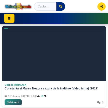
Viziteaza Romania | Obiective Turistice | Trasee mont
☰
VIDEO ROMANIA
Constanta si Marea Neagra vazuta de la inaltime (Video iarna) (2017)
5 February 2017
2 009
+5
Mai mult
0