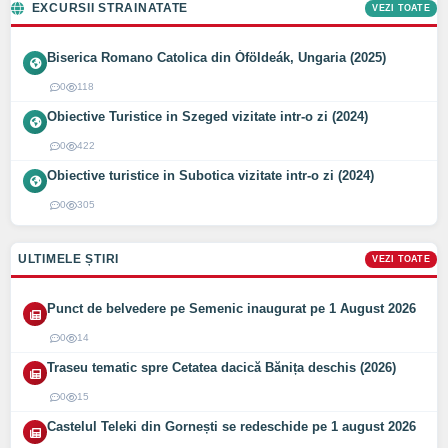
EXCURSII STRAINATATE
VEZI TOATE
Biserica Romano Catolica din Óföldeák, Ungaria (2025)
0
118
Obiective Turistice in Szeged vizitate intr-o zi (2024)
0
422
Obiective turistice in Subotica vizitate intr-o zi (2024)
0
305
ULTIMELE ȘTIRI
VEZI TOATE
Punct de belvedere pe Semenic inaugurat pe 1 August 2026
0
14
Traseu tematic spre Cetatea dacică Bănița deschis (2026)
0
15
Castelul Teleki din Gornești se redeschide pe 1 august 2026