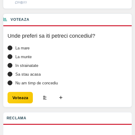
0
33
VOTEAZA
Unde preferi sa iti petreci concediul?
La mare
La munte
In strainatate
Sa stau acasa
Nu am timp de concediu
Voteaza
RECLAMA