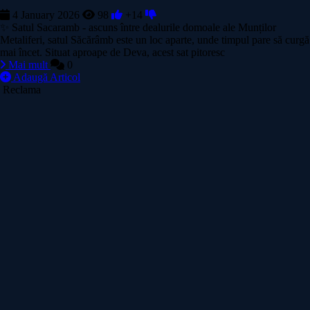
4 January 2026
98
+14
✨ Satul Sacaramb - ascuns între dealurile domoale ale Munților
Metaliferi, satul Săcărâmb este un loc aparte, unde timpul pare să curgă
mai încet. Situat aproape de Deva, acest sat pitoresc
Mai mult
0
Adaugă Articol
Reclama