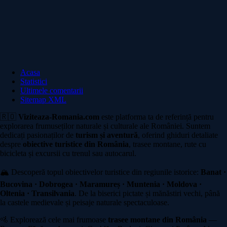
Acasa
Statistici
Ultimele comentarii
Sitemap XML
🇷🇴
Viziteaza-Romania.com
este platforma ta de referință pentru
explorarea frumuseților naturale și culturale ale României. Suntem
dedicați pasionaților de
turism și aventură
, oferind ghiduri detaliate
despre
obiective turistice din România
, trasee montane, rute cu
bicicleta și excursii cu trenul sau autocarul.
🏔️ Descoperă topul obiectivelor turistice din regiunile istorice:
Banat ·
Bucovina · Dobrogea · Maramureș · Muntenia · Moldova ·
Oltenia · Transilvania
. De la biserici pictate și mănăstiri vechi, până
la castele medievale și peisaje naturale spectaculoase.
🚵 Explorează cele mai frumoase
trasee montane din România
—