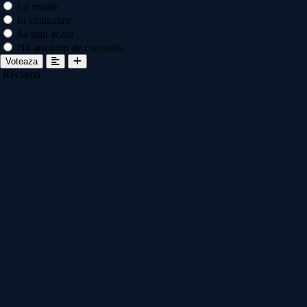
La munte
In strainatate
Sa stau acasa
Nu am timp de concediu
Voteaza
Reclama