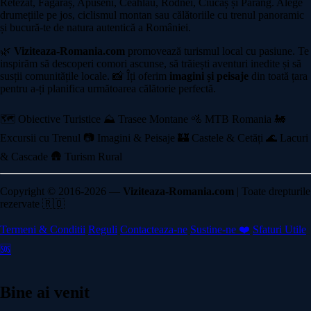
Retezat, Făgăraș, Apuseni, Ceahlău, Rodnei, Ciucaș și Parâng. Alege
drumețiile pe jos, ciclismul montan sau călătoriile cu trenul panoramic
și bucură-te de natura autentică a României.
🌿
Viziteaza-Romania.com
promovează turismul local cu pasiune. Te
inspirăm să descoperi comori ascunse, să trăiești aventuri inedite și să
susții comunitățile locale. 📸 Îți oferim
imagini și peisaje
din toată țara
pentru a-ți planifica următoarea călătorie perfectă.
🗺️ Obiective Turistice
⛰️ Trasee Montane
🚵 MTB Romania
🚂
Excursii cu Trenul
📷 Imagini & Peisaje
🏰 Castele & Cetăți
🌊 Lacuri
& Cascade
🛖 Turism Rural
Copyright © 2016-2026 —
Viziteaza-Romania.com
| Toate drepturile
rezervate 🇷🇴
Termeni & Conditii
Reguli
Contacteaza-ne
Sustine-ne ❤️
Sfaturi Utile
🆘
Bine ai venit