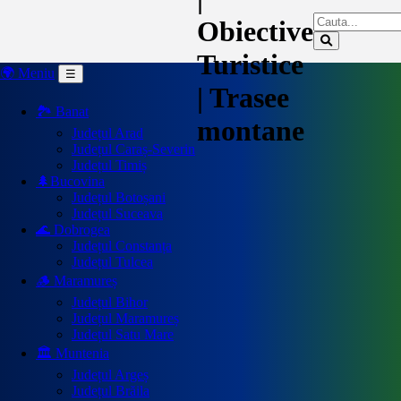
Obiective
Turistice
🌍 Meniu
☰
| Trasee
🏞️ Banat
montane
Județul Arad
Județul Caraș-Severin
Județul Timiș
🌲Bucovina
Județul Botoșani
Județul Suceava
🌊 Dobrogea
Județul Constanța
Județul Tulcea
🪵 Maramureș
Județul Bihor
Județul Maramureș
Județul Satu Mare
🏛️ Muntenia
Județul Argeș
Județul Brăila