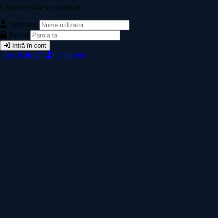
Conectează-te la contul tău
Utilizator
Parolă
Intră în cont
Parolă uitată?
Cont nou