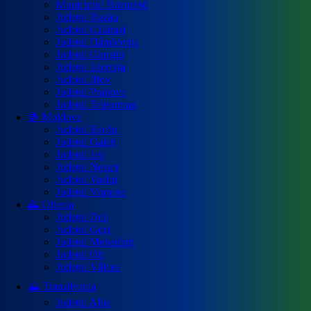
Municipiul București
Județul Buzău
Județul Călărași
Județul Dâmbovița
Județul Giurgiu
Județul Ialomița
Județul Ilfov
Județul Prahova
Județul Teleorman
🍇 Moldova
Județul Bacău
Județul Galați
Județul Iași
Județul Neamț
Județul Vaslui
Județul Vrancea
🌄 Oltenia
Județul Dolj
Județul Gorj
Județul Mehedinți
Județul Olt
Județul Vâlcea
⛰️ Transilvania
Județul Alba