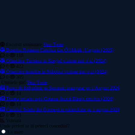
Excursii strainatate
Vezi Toate
Biserica Romano Catolica din Óföldeák, Ungaria (2025)
0
118
Obiective Turistice in Szeged vizitate intr-o zi (2024)
0
422
Obiective turistice in Subotica vizitate intr-o zi (2024)
0
305
Ultimele știri
Vezi Toate
Punct de belvedere pe Semenic inaugurat pe 1 August 2026
0
14
Traseu tematic spre Cetatea dacică Bănița deschis (2026)
0
14
Castelul Teleki din Gornești se redeschide pe 1 august 2026
0
33
Voteaza
Unde preferi sa iti petreci concediul?
La mare