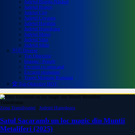
Județul Bistrița-Năsăud
Județul Brașov
Județul Cluj
Județul Covasna
Județul Harghita
Județul Hunedoara
Județul Mureș
Județul Sălaj
Județul Sibiu
🇷🇴 Diverse
Top Obiective
Imagini / Peisaje
Excursii cu autocarul
Excursii strainatate
Trasee Montane Romania
🏆 Top Obiective
HOT
Transilvania
Zona Transilvaniei
/
Judetul Hunedoara
Satul Sacaramb un loc magic din Muntii
Metaliferi (2025)