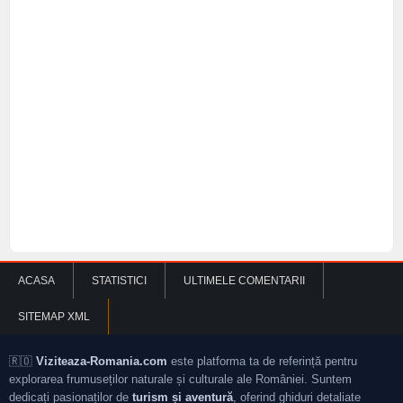
ACASA
STATISTICI
ULTIMELE COMENTARII
SITEMAP XML
🇷🇴
Viziteaza-Romania.com
este platforma ta de referință pentru
explorarea frumuseților naturale și culturale ale României. Suntem
dedicați pasionaților de
turism și aventură
, oferind ghiduri detaliate