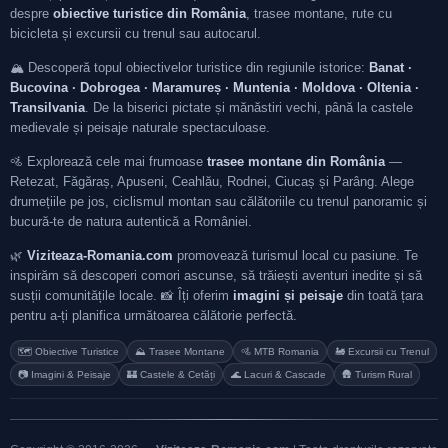
despre
obiective turistice din România
, trasee montane, rute cu
bicicleta și excursii cu trenul sau autocarul.
🏔️ Descoperă topul obiectivelor turistice din regiunile istorice:
Banat ·
Bucovina · Dobrogea · Maramureș · Muntenia · Moldova · Oltenia ·
Transilvania
. De la biserici pictate și mănăstiri vechi, până la castele
medievale și peisaje naturale spectaculoase.
🚵 Explorează cele mai frumoase
trasee montane din România
—
Retezat, Făgăraș, Apuseni, Ceahlău, Rodnei, Ciucaș și Parâng. Alege
drumețiile pe jos, ciclismul montan sau călătoriile cu trenul panoramic și
bucură-te de natura autentică a României.
🌿
Viziteaza-Romania.com
promovează turismul local cu pasiune. Te
inspirăm să descoperi comori ascunse, să trăiești aventuri inedite și să
susții comunitățile locale. 📸 Îți oferim
imagini și peisaje
din toată țara
pentru a-ți planifica următoarea călătorie perfectă.
🗺️ Obiective Turistice
⛰️ Trasee Montane
🚵 MTB Romania
🚂 Excursii cu Trenul
📷 Imagini & Peisaje
🏰 Castele & Cetăți
🌊 Lacuri & Cascade
🛖 Turism Rural