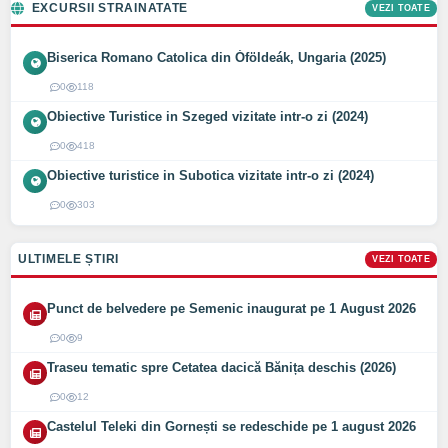
EXCURSII STRAINATATE
VEZI TOATE
Biserica Romano Catolica din Óföldeák, Ungaria (2025)
0
118
Obiective Turistice in Szeged vizitate intr-o zi (2024)
0
418
Obiective turistice in Subotica vizitate intr-o zi (2024)
0
303
ULTIMELE ȘTIRI
VEZI TOATE
Punct de belvedere pe Semenic inaugurat pe 1 August 2026
0
9
Traseu tematic spre Cetatea dacică Bănița deschis (2026)
0
12
Castelul Teleki din Gornești se redeschide pe 1 august 2026