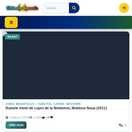
Viziteaza Romania | Obiective Turistice | Trasee mont
☰
BANAT
ZONA BANATULUI
/
JUDETUL CARAS SEVERIN
Ruinele minei de cupru de la Moldomin, Moldova Noua (2021)
6 March 2021
2 988
+4
Mai mult
0