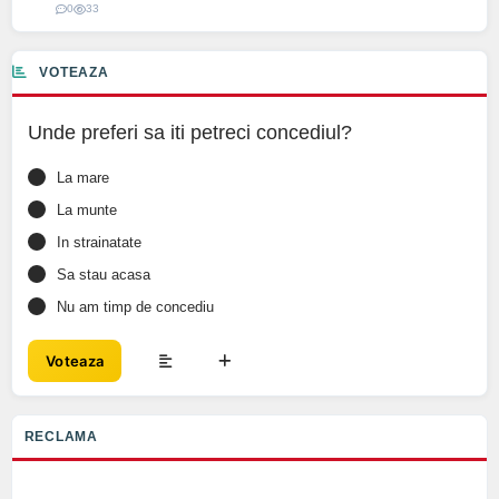
0
33
VOTEAZA
Unde preferi sa iti petreci concediul?
La mare
La munte
In strainatate
Sa stau acasa
Nu am timp de concediu
Voteaza
RECLAMA