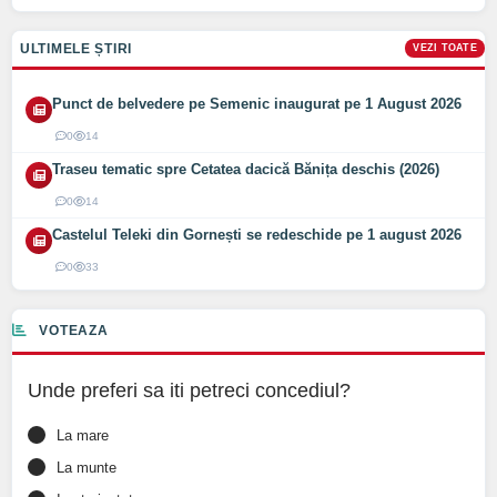
ULTIMELE ȘTIRI
VEZI TOATE
Punct de belvedere pe Semenic inaugurat pe 1 August 2026
0
14
Traseu tematic spre Cetatea dacică Bănița deschis (2026)
0
14
Castelul Teleki din Gornești se redeschide pe 1 august 2026
0
33
VOTEAZA
Unde preferi sa iti petreci concediul?
La mare
La munte