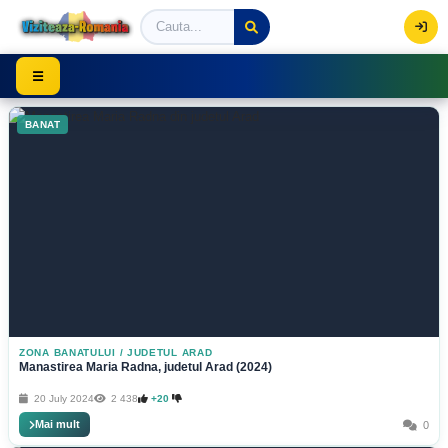
Viziteaza Romania | Obiective Turistice | Trasee mont
☰
BANAT
ZONA BANATULUI
/
JUDETUL ARAD
Manastirea Maria Radna, judetul Arad (2024)
20 July 2024
2 438
+20
Mai mult
0