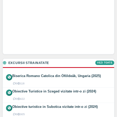
EXCURSII STRAINATATE
VEZI TOATE
Biserica Romano Catolica din Óföldeák, Ungaria (2025)
0
118
Obiective Turistice in Szeged vizitate intr-o zi (2024)
0
422
Obiective turistice in Subotica vizitate intr-o zi (2024)
0
305