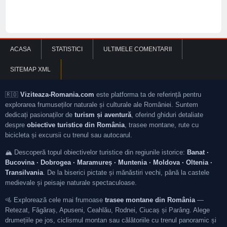
ACASA
STATISTICI
ULTIMELE COMENTARII
SITEMAP XML
🇷🇴
Viziteaza-Romania.com
este platforma ta de referință pentru
explorarea frumuseților naturale și culturale ale României. Suntem
dedicați pasionaților de
turism și aventură
, oferind ghiduri detaliate
despre
obiective turistice din România
, trasee montane, rute cu
bicicleta și excursii cu trenul sau autocarul.
🏔️ Descoperă topul obiectivelor turistice din regiunile istorice:
Banat ·
Bucovina · Dobrogea · Maramureș · Muntenia · Moldova · Oltenia ·
Transilvania
. De la biserici pictate și mănăstiri vechi, până la castele
medievale și peisaje naturale spectaculoase.
🚵 Explorează cele mai frumoase
trasee montane din România
—
Retezat, Făgăraș, Apuseni, Ceahlău, Rodnei, Ciucaș și Parâng. Alege
drumețiile pe jos, ciclismul montan sau călătoriile cu trenul panoramic și