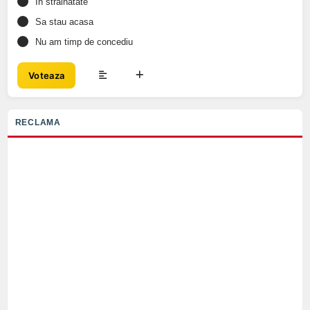
In strainatate
Sa stau acasa
Nu am timp de concediu
Voteaza
RECLAMA