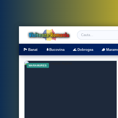
Viziteaza Romania | Obiective Turistice | T
🏞️ Banat
🌲Bucovina
🌊 Dobrogea
🪵 Maram
MARAMURES