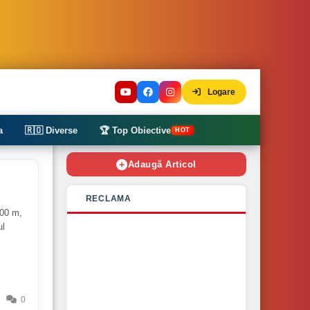
Logare
a
🇷🇴 Diverse
🏆 Top Obiective
HOT
Adaugă Articol
RECLAMA
800 m,
ul
0