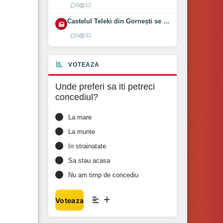
0
12
Castelul Teleki din Gornești se redeschide pe 1 august 2026
0
33
VOTEAZA
Unde preferi sa iti petreci
concediul?
La mare
La munte
In strainatate
Sa stau acasa
Nu am timp de concediu
Voteaza