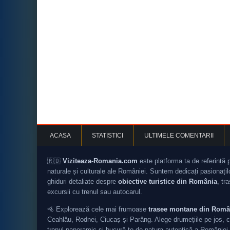
ACASA
STATISTICI
ULTIMELE COMENTARII
🇷🇴
Viziteaza-Romania.com
este platforma ta de referință 
naturale și culturale ale României. Suntem dedicați pasionați
ghiduri detaliate despre
obiective turistice din România
, tr
excursii cu trenul sau autocarul.
🚵 Explorează cele mai frumoase
trasee montane din Româ
Ceahlău, Rodnei, Ciucaș și Parâng. Alege drumețiile pe jos, c