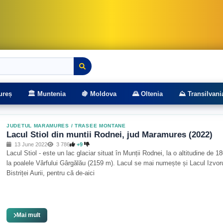
rasee montane
ureș
🏛️ Muntenia
🍇 Moldova
🌄 Oltenia
⛰️ Transilvani
JUDETUL MARAMURES
/
TRASEE MONTANE
Lacul Stiol din muntii Rodnei, jud Maramures (2022)
13 June 2022
3 786
+9
Lacul Stiol - este un lac glaciar situat în Munții Rodnei, la o altitudine de 1
la poalele Vârfului Gârgălău (2159 m). Lacul se mai numește și Lacul Izvor
Bistriței Aurii, pentru că de-aici
Mai mult