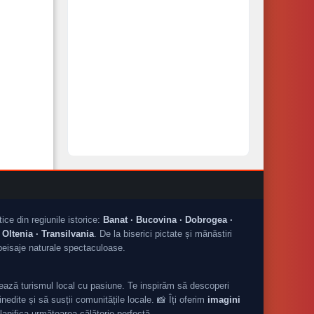
tice din regiunile istorice:
Banat · Bucovina · Dobrogea ·
Oltenia · Transilvania
. De la biserici pictate și mănăstiri
peisaje naturale spectaculoase.
ză turismul local cu pasiune. Te inspirăm să descoperi
nedite și să susții comunitățile locale. 📸 Îți oferim
imagini