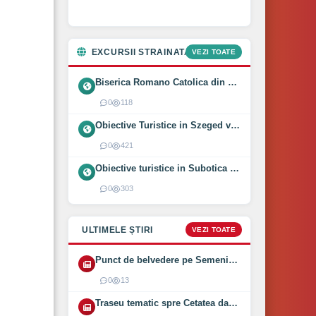
EXCURSII STRAINATATE
VEZI TOATE
Biserica Romano Catolica din Óföldeák, Ungaria (2025)
0
118
Obiective Turistice in Szeged vizitate intr-o zi (2024)
0
421
Obiective turistice in Subotica vizitate intr-o zi (2024)
0
303
ULTIMELE ȘTIRI
VEZI TOATE
Punct de belvedere pe Semenic inaugurat pe 1 August 2026
0
13
Traseu tematic spre Cetatea dacică Bănița deschis (2026)