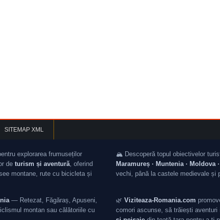
SITEMAP XML
pentru explorarea frumuseților
🏔️ Descoperă topul obiectivelor turis
lor de
turism și aventură
, oferind
Maramureș · Muntenia · Moldova · 
asee montane, rute cu bicicleta și
vechi, până la castele medievale și 
nia
— Retezat, Făgăraș, Apuseni,
🌿
Viziteaza-Romania.com
promovea
iclismul montan sau călătoriile cu
comori ascunse, să trăiești aventuri i