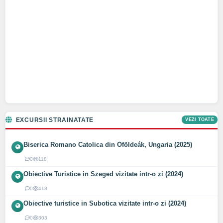
EXCURSII STRAINATATE
VEZI TOATE
Biserica Romano Catolica din Óföldeák, Ungaria (2025)
0
118
Obiective Turistice in Szeged vizitate intr-o zi (2024)
0
418
Obiective turistice in Subotica vizitate intr-o zi (2024)
0
303