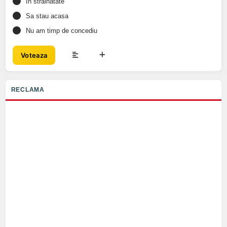
In strainatate
Sa stau acasa
Nu am timp de concediu
Voteaza
RECLAMA