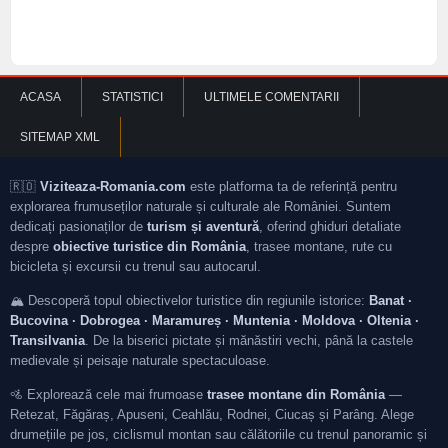
ACASA
STATISTICI
ULTIMELE COMENTARII
SITEMAP XML
🇷🇴
Viziteaza-Romania.com
este platforma ta de referință pentru
explorarea frumuseților naturale și culturale ale României. Suntem
dedicați pasionaților de
turism și aventură
, oferind ghiduri detaliate
despre
obiective turistice din România
, trasee montane, rute cu
bicicleta și excursii cu trenul sau autocarul.
🏔️ Descoperă topul obiectivelor turistice din regiunile istorice:
Banat ·
Bucovina · Dobrogea · Maramureș · Muntenia · Moldova · Oltenia ·
Transilvania
. De la biserici pictate și mănăstiri vechi, până la castele
medievale și peisaje naturale spectaculoase.
🚵 Explorează cele mai frumoase
trasee montane din România
—
Retezat, Făgăraș, Apuseni, Ceahlău, Rodnei, Ciucaș și Parâng. Alege
drumețiile pe jos, ciclismul montan sau călătoriile cu trenul panoramic și