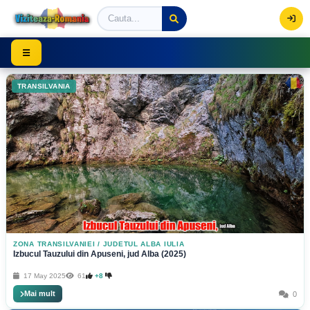
Viziteaza Romania | Obiective Turistice | Trasee mont
☰
TRANSILVANIA
ZONA TRANSILVANIEI
/
JUDETUL ALBA IULIA
Izbucul Tauzului din Apuseni, jud Alba (2025)
17 May 2025
61
+8
Mai mult
0