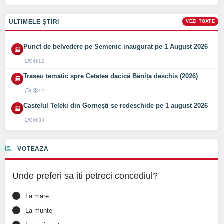
ULTIMELE ȘTIRI
VEZI TOATE
Punct de belvedere pe Semenic inaugurat pe 1 August 2026
0
12
Traseu tematic spre Cetatea dacică Bănița deschis (2026)
0
12
Castelul Teleki din Gornești se redeschide pe 1 august 2026
0
33
VOTEAZA
Unde preferi sa iti petreci concediul?
La mare
La munte