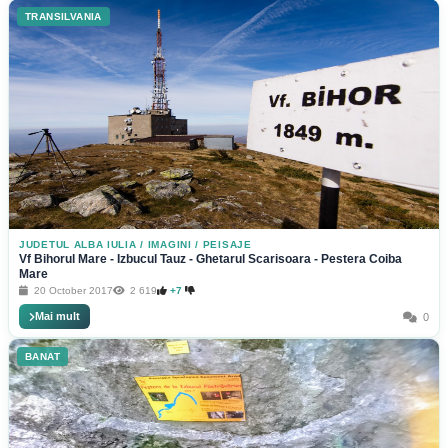
TRANSILVANIA
JUDETUL ALBA IULIA
/
IMAGINI / PEISAJE
Vf Bihorul Mare - Izbucul Tauz - Ghetarul Scarisoara - Pestera Coiba
Mare
20 October 2017
2 619
+7
Mai mult
0
BANAT