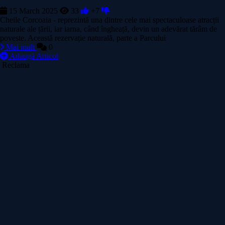
15 March 2025
33
+7
Cheile Corcoaia - reprezintă una dintre cele mai spectaculoase atracții
naturale ale țării, iar iarna, când îngheață, devin un adevărat tărâm de
poveste. Această rezervație naturală, parte a Parcului
Mai mult
0
Adaugă Articol
Reclama