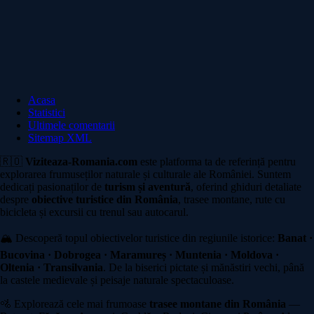
Acasa
Statistici
Ultimele comentarii
Sitemap XML
🇷🇴
Viziteaza-Romania.com
este platforma ta de referință pentru
explorarea frumuseților naturale și culturale ale României. Suntem
dedicați pasionaților de
turism și aventură
, oferind ghiduri detaliate
despre
obiective turistice din România
, trasee montane, rute cu
bicicleta și excursii cu trenul sau autocarul.
🏔️ Descoperă topul obiectivelor turistice din regiunile istorice:
Banat ·
Bucovina · Dobrogea · Maramureș · Muntenia · Moldova ·
Oltenia · Transilvania
. De la biserici pictate și mănăstiri vechi, până
la castele medievale și peisaje naturale spectaculoase.
🚵 Explorează cele mai frumoase
trasee montane din România
—