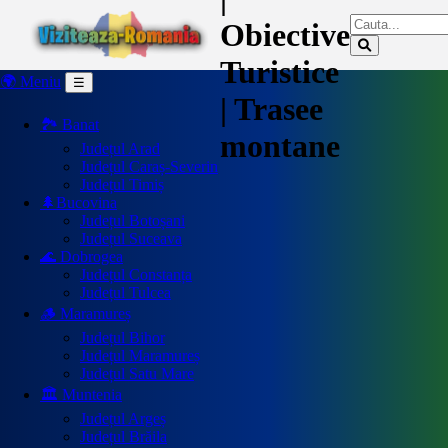
Obiective
Turistice
🌍 Meniu
☰
| Trasee
🏞️ Banat
montane
Județul Arad
Județul Caraș-Severin
Județul Timiș
🌲Bucovina
Județul Botoșani
Județul Suceava
🌊 Dobrogea
Județul Constanța
Județul Tulcea
🪵 Maramureș
Județul Bihor
Județul Maramureș
Județul Satu Mare
🏛️ Muntenia
Județul Argeș
Județul Brăila