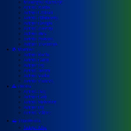
Municipiul București
Județul Buzău
Județul Călărași
Județul Dâmbovița
Județul Giurgiu
Județul Ialomița
Județul Ilfov
Județul Prahova
Județul Teleorman
🍇 Moldova
Județul Bacău
Județul Galați
Județul Iași
Județul Neamț
Județul Vaslui
Județul Vrancea
🌄 Oltenia
Județul Dolj
Județul Gorj
Județul Mehedinți
Județul Olt
Județul Vâlcea
⛰️ Transilvania
Județul Alba