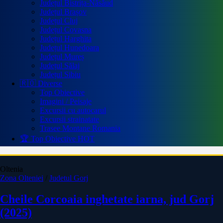
Județul Bistrița-Năsăud
Județul Brașov
Județul Cluj
Județul Covasna
Județul Harghita
Județul Hunedoara
Județul Mureș
Județul Sălaj
Județul Sibiu
🇷🇴 Diverse
Top Obiective
Imagini / Peisaje
Excursii cu autocarul
Excursii strainatate
Trasee Montane Romania
🏆 Top Obiective
HOT
Oltenia
Zona Olteniei
/
Judetul Gorj
Cheile Corcoaia inghetate iarna, jud Gorj
(2025)