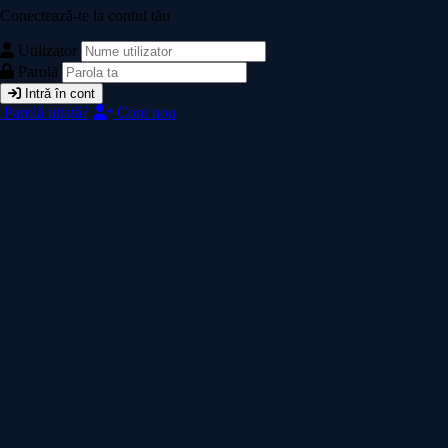
Conectează-te la contul tău
Utilizator
Parolă
Intră în cont
Parolă uitată?
Cont nou