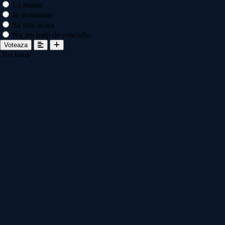
La munte
In strainatate
Sa stau acasa
Nu am timp de concediu
Voteaza
Reclama