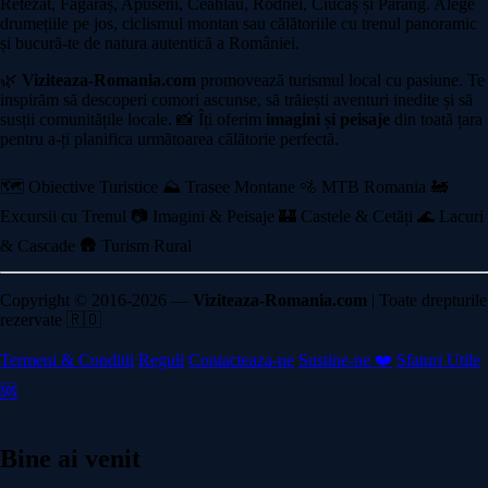
Retezat, Făgăraș, Apuseni, Ceahlău, Rodnei, Ciucaș și Parâng. Alege
drumețiile pe jos, ciclismul montan sau călătoriile cu trenul panoramic
și bucură-te de natura autentică a României.
🌿
Viziteaza-Romania.com
promovează turismul local cu pasiune. Te
inspirăm să descoperi comori ascunse, să trăiești aventuri inedite și să
susții comunitățile locale. 📸 Îți oferim
imagini și peisaje
din toată țara
pentru a-ți planifica următoarea călătorie perfectă.
🗺️ Obiective Turistice
⛰️ Trasee Montane
🚵 MTB Romania
🚂
Excursii cu Trenul
📷 Imagini & Peisaje
🏰 Castele & Cetăți
🌊 Lacuri
& Cascade
🛖 Turism Rural
Copyright © 2016-2026 —
Viziteaza-Romania.com
| Toate drepturile
rezervate 🇷🇴
Termeni & Conditii
Reguli
Contacteaza-ne
Sustine-ne ❤️
Sfaturi Utile
🆘
Bine ai venit