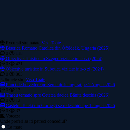
Excursii strainatate
Vezi Toate
Biserica Romano Catolica din Óföldeák, Ungaria (2025)
0
118
Obiective Turistice in Szeged vizitate intr-o zi (2024)
0
421
Obiective turistice in Subotica vizitate intr-o zi (2024)
0
303
Ultimele știri
Vezi Toate
Punct de belvedere pe Semenic inaugurat pe 1 August 2026
0
13
Traseu tematic spre Cetatea dacică Bănița deschis (2026)
0
12
Castelul Teleki din Gornești se redeschide pe 1 august 2026
0
33
Voteaza
Unde preferi sa iti petreci concediul?
La mare