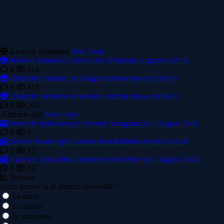
Excursii strainatate
Vezi Toate
Biserica Romano Catolica din Óföldeák, Ungaria (2025)
0
118
Obiective Turistice in Szeged vizitate intr-o zi (2024)
0
418
Obiective turistice in Subotica vizitate intr-o zi (2024)
0
303
Ultimele știri
Vezi Toate
Punct de belvedere pe Semenic inaugurat pe 1 August 2026
0
9
Traseu tematic spre Cetatea dacică Bănița deschis (2026)
0
12
Castelul Teleki din Gornești se redeschide pe 1 august 2026
0
33
Voteaza
Unde preferi sa iti petreci concediul?
La mare
La munte
In strainatate