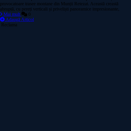
provocatoare trasee montane din Munții Retezat. Această creastă
abruptă, cu pereți verticali și priveliști panoramice impresionante,
Mai mult
0
Adaugă Articol
Reclama