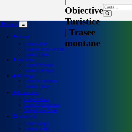
Obiective
Turistice
🌍 Meniu
☰
| Trasee
🏞️ Banat
montane
Județul Arad
Județul Caraș-Severin
Județul Timiș
🌲Bucovina
Județul Botoșani
Județul Suceava
🌊 Dobrogea
Județul Constanța
Județul Tulcea
🪵 Maramureș
Județul Bihor
Județul Maramureș
Județul Satu Mare
🏛️ Muntenia
Județul Argeș
Județul Brăila