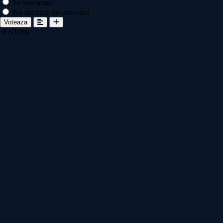
Sa stau acasa
Nu am timp de concediu
Voteaza
Reclama