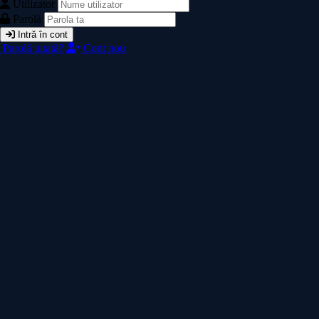
Utilizator
Parolă
Intră în cont
Parolă uitată?
Cont nou