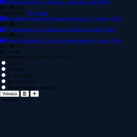
Obiective turistice in Subotica vizitate intr-o zi (2024)
0
303
Ultimele știri
Vezi Toate
Punct de belvedere pe Semenic inaugurat pe 1 August 2026
0
13
Traseu tematic spre Cetatea dacică Bănița deschis (2026)
0
12
Castelul Teleki din Gornești se redeschide pe 1 august 2026
0
33
Voteaza
Unde preferi sa iti petreci concediul?
La mare
La munte
In strainatate
Sa stau acasa
Nu am timp de concediu
Voteaza
Reclama