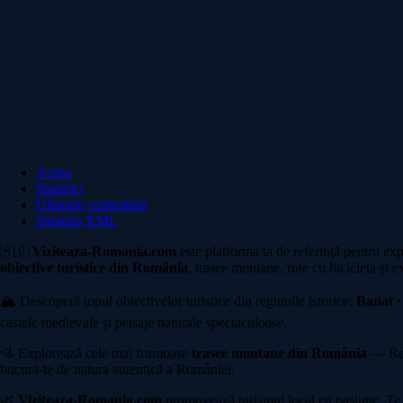
Acasa
Statistici
Ultimele comentarii
Sitemap XML
🇷🇴
Viziteaza-Romania.com
este platforma ta de referință pentru ex
obiective turistice din România
, trasee montane, rute cu bicicleta și e
🏔️ Descoperă topul obiectivelor turistice din regiunile istorice:
Banat ·
castele medievale și peisaje naturale spectaculoase.
🚵 Explorează cele mai frumoase
trasee montane din România
— Rete
bucură-te de natura autentică a României.
🌿
Viziteaza-Romania.com
promovează turismul local cu pasiune. Te in