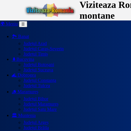
Viziteaza Rom
montane
🌍 Meniu
☰
🏞️ Banat
Județul Arad
Județul Caraș-Severin
Județul Timiș
🌲Bucovina
Județul Botoșani
Județul Suceava
🌊 Dobrogea
Județul Constanța
Județul Tulcea
🪵 Maramureș
Județul Bihor
Județul Maramureș
Județul Satu Mare
🏛️ Muntenia
Județul Argeș
Județul Brăila