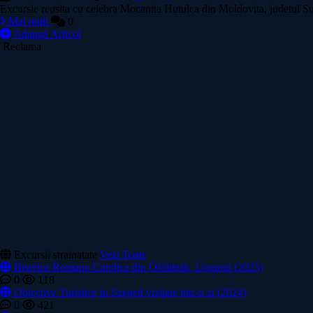
Excursie reusita cu celebra Mocanita Hutulca din Moldovita, judetul Su
Mai mult
0
Adaugă Articol
Reclama
Excursii strainatate
Vezi Toate
Biserica Romano Catolica din Óföldeák, Ungaria (2025)
0
118
Obiective Turistice in Szeged vizitate intr-o zi (2024)
0
421