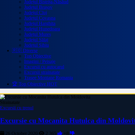
Județul Bistrița-Năsăud
Județul Brașov
Județul Cluj
Județul Covasna
Județul Harghita
Județul Hunedoara
Județul Mureș
Județul Sălaj
Județul Sibiu
🇷🇴 Diverse
Top Obiective
Imagini / Peisaje
Excursii cu autocarul
Excursii strainatate
Trasee Montane Romania
🏆 Top Obiective
HOT
Strainatate
Excursii cu trenul
Excursie cu Mocanita Hutulca din Moldovit
26 October 2020
2 365
+8