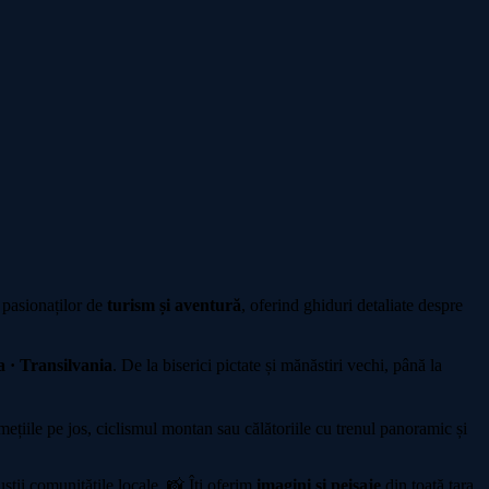
 pasionaților de
turism și aventură
, oferind ghiduri detaliate despre
 · Transilvania
. De la biserici pictate și mănăstiri vechi, până la
iile pe jos, ciclismul montan sau călătoriile cu trenul panoramic și
sții comunitățile locale. 📸 Îți oferim
imagini și peisaje
din toată țara