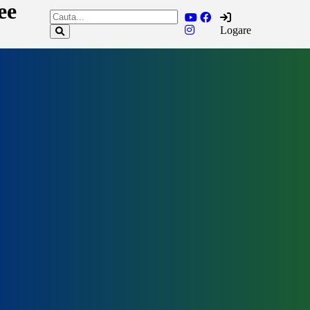
ee
Logare