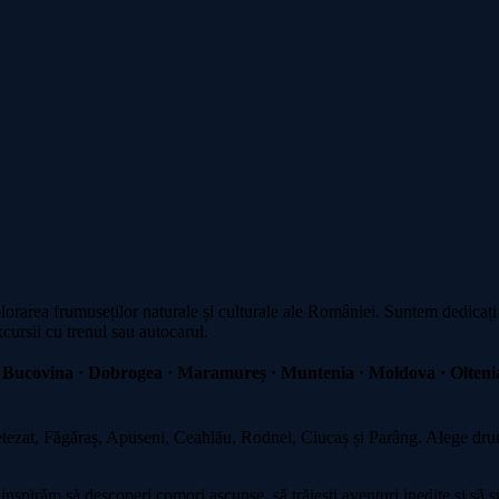
plorarea frumuseților naturale și culturale ale României. Suntem dedicați
xcursii cu trenul sau autocarul.
 Bucovina · Dobrogea · Maramureș · Muntenia · Moldova · Oltenia
zat, Făgăraș, Apuseni, Ceahlău, Rodnei, Ciucaș și Parâng. Alege drumeț
spirăm să descoperi comori ascunse, să trăiești aventuri inedite și să su