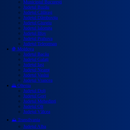
Municipiul București
Județul Buzău
Județul Călărași
Județul Dâmbovița
Județul Giurgiu
Județul Ialomița
Județul Ilfov
Județul Prahova
Județul Teleorman
🍇 Moldova
Județul Bacău
Județul Galați
Județul Iași
Județul Neamț
Județul Vaslui
Județul Vrancea
🌄 Oltenia
Județul Dolj
Județul Gorj
Județul Mehedinți
Județul Olt
Județul Vâlcea
⛰️ Transilvania
Județul Alba