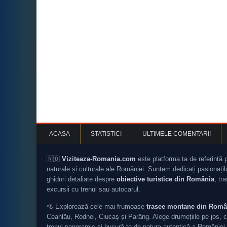
ACASA
STATISTICI
ULTIMELE COMENTARII
🇷🇴
Viziteaza-Romania.com
este platforma ta de referință 
naturale și culturale ale României. Suntem dedicați pasionați
ghiduri detaliate despre
obiective turistice din România
, tr
excursii cu trenul sau autocarul.
🚵 Explorează cele mai frumoase
trasee montane din Româ
Ceahlău, Rodnei, Ciucaș și Parâng. Alege drumețiile pe jos, c