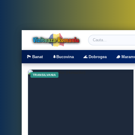
Viziteaza Romania | Obiective Turistice | T
🏞️ Banat
🌲Bucovina
🌊 Dobrogea
🪵 Maram
TRANSILVANIA