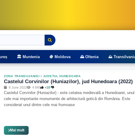
rasee montane
ureș
🏛️ Muntenia
🍇 Moldova
🌄 Oltenia
⛰️ Transilvani
ZONA TRANSILVANIEI
/
JUDETUL HUNEDOARA
Castelul Corvinilor (Huniazilor), jud Hunedoara (2022)
8 June 2022
4 845
+18
Castelul Corvinilor (Huniazilor) - este cetatea medievală a Hunedoarei, unul
cele mai importante monumente de arhitectură gotică din România. Este
considerat unul dintre cele mai frumoase
Mai mult