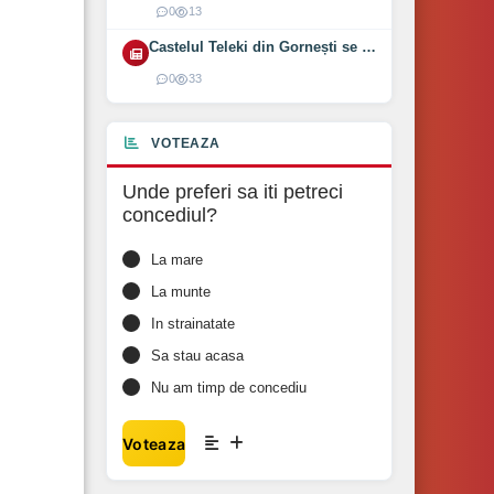
0
13
Castelul Teleki din Gornești se redeschide pe 1 august 2026
0
33
VOTEAZA
Unde preferi sa iti petreci
concediul?
La mare
La munte
In strainatate
Sa stau acasa
Nu am timp de concediu
Voteaza