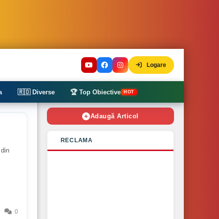
Logare
a
🇷🇴 Diverse
🏆 Top Obiective
HOT
Adaugă Articol
RECLAMA
 din
0