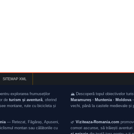
SITEMAP XML
pentru explorarea frumuseților
🏔️ Descoperă topul obiectivelor turis
lor de
turism și aventură
, oferind
Maramureș · Muntenia · Moldova · 
asee montane, rute cu bicicleta și
vechi, până la castele medievale și 
nia
— Retezat, Făgăraș, Apuseni,
🌿
Viziteaza-Romania.com
promovea
iclismul montan sau călătoriile cu
comori ascunse, să trăiești aventuri i