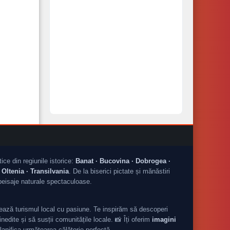
tice din regiunile istorice:
Banat · Bucovina · Dobrogea ·
Oltenia · Transilvania
. De la biserici pictate și mănăstiri
peisaje naturale spectaculoase.
ză turismul local cu pasiune. Te inspirăm să descoperi
nedite și să susții comunitățile locale. 📸 Îți oferim
imagini