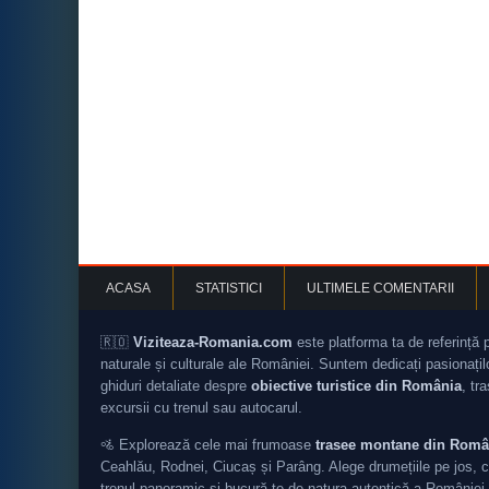
ACASA
STATISTICI
ULTIMELE COMENTARII
🇷🇴
Viziteaza-Romania.com
este platforma ta de referință 
naturale și culturale ale României. Suntem dedicați pasionați
ghiduri detaliate despre
obiective turistice din România
, tr
excursii cu trenul sau autocarul.
🚵 Explorează cele mai frumoase
trasee montane din Româ
Ceahlău, Rodnei, Ciucaș și Parâng. Alege drumețiile pe jos, c