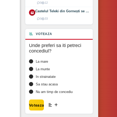
0
12
Castelul Teleki din Gornești se redeschide pe 1 august 2026
0
33
VOTEAZA
Unde preferi sa iti petreci
concediul?
La mare
La munte
In strainatate
Sa stau acasa
Nu am timp de concediu
Voteaza