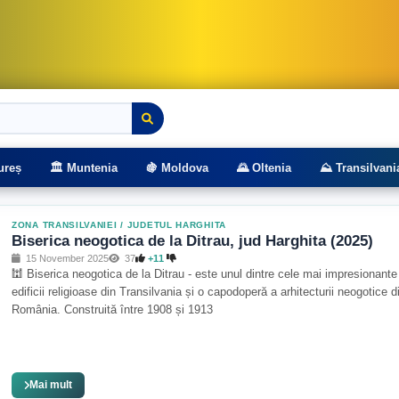
rasee montane
ureș
🏛️ Muntenia
🍇 Moldova
🌄 Oltenia
⛰️ Transilvani
ZONA TRANSILVANIEI
/
JUDETUL HARGHITA
Biserica neogotica de la Ditrau, jud Harghita (2025)
15 November 2025
37
+11
🕍 Biserica neogotica de la Ditrau - este unul dintre cele mai impresionante
edificii religioase din Transilvania și o capodoperă a arhitecturii neogotice d
România. Construită între 1908 și 1913
Mai mult