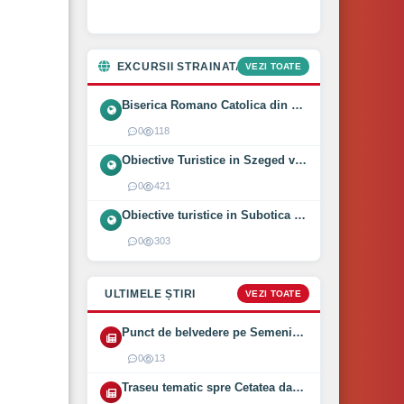
EXCURSII STRAINATATE
VEZI TOATE
Biserica Romano Catolica din Óföldeák, Ungaria (2025)
0
118
Obiective Turistice in Szeged vizitate intr-o zi (2024)
0
421
Obiective turistice in Subotica vizitate intr-o zi (2024)
0
303
ULTIMELE ȘTIRI
VEZI TOATE
Punct de belvedere pe Semenic inaugurat pe 1 August 2026
0
13
Traseu tematic spre Cetatea dacică Bănița deschis (2026)