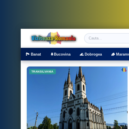
Viziteaza Romania | Obiective Turistice | T
🏞️ Banat
🌲Bucovina
🌊 Dobrogea
🪵 Maram
TRANSILVANIA