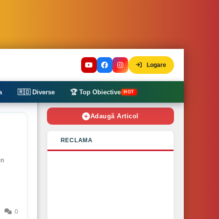
Logare
a
🇷🇴 Diverse
🏆 Top Obiective
HOT
Adaugă Articol
RECLAMA
in
0