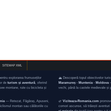
SITEMAP XML
pentru explorarea frumuseților
🏔️ Descoperă topul obiectivelor turis
lor de
turism și aventură
, oferind
Maramureș · Muntenia · Moldova · 
asee montane, rute cu bicicleta și
vechi, până la castele medievale și 
nia
— Retezat, Făgăraș, Apuseni,
🌿
Viziteaza-Romania.com
promovea
iclismul montan sau călătoriile cu
comori ascunse, să trăiești aventuri i