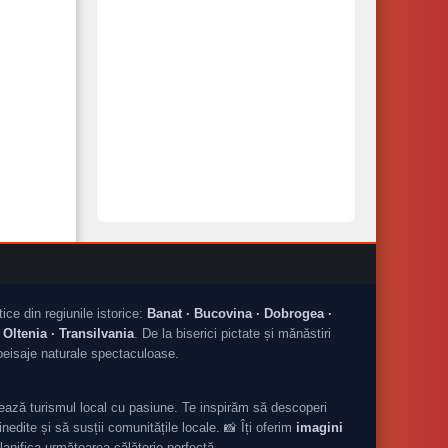
tice din regiunile istorice:
Banat · Bucovina · Dobrogea ·
Oltenia · Transilvania
. De la biserici pictate și mănăstiri
peisaje naturale spectaculoase.
ză turismul local cu pasiune. Te inspirăm să descoperi
nedite și să susții comunitățile locale. 📸 Îți oferim
imagini