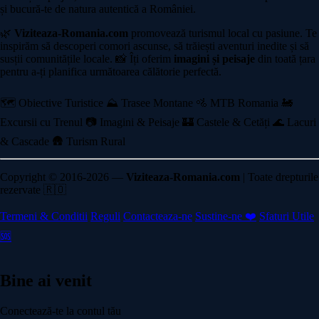
și bucură-te de natura autentică a României.
🌿
Viziteaza-Romania.com
promovează turismul local cu pasiune. Te
inspirăm să descoperi comori ascunse, să trăiești aventuri inedite și să
susții comunitățile locale. 📸 Îți oferim
imagini și peisaje
din toată țara
pentru a-ți planifica următoarea călătorie perfectă.
🗺️ Obiective Turistice
⛰️ Trasee Montane
🚵 MTB Romania
🚂
Excursii cu Trenul
📷 Imagini & Peisaje
🏰 Castele & Cetăți
🌊 Lacuri
& Cascade
🛖 Turism Rural
Copyright © 2016-2026 —
Viziteaza-Romania.com
| Toate drepturile
rezervate 🇷🇴
Termeni & Conditii
Reguli
Contacteaza-ne
Sustine-ne ❤️
Sfaturi Utile
🆘
Bine ai venit
Conectează-te la contul tău