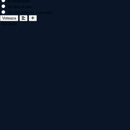
In strainatate
Sa stau acasa
Nu am timp de concediu
Voteaza
Reclama