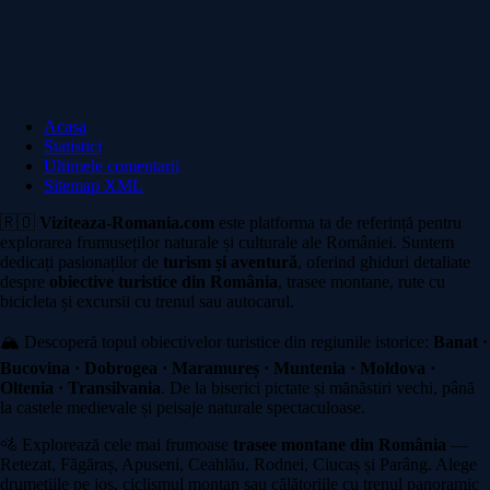
Acasa
Statistici
Ultimele comentarii
Sitemap XML
🇷🇴
Viziteaza-Romania.com
este platforma ta de referință pentru
explorarea frumuseților naturale și culturale ale României. Suntem
dedicați pasionaților de
turism și aventură
, oferind ghiduri detaliate
despre
obiective turistice din România
, trasee montane, rute cu
bicicleta și excursii cu trenul sau autocarul.
🏔️ Descoperă topul obiectivelor turistice din regiunile istorice:
Banat ·
Bucovina · Dobrogea · Maramureș · Muntenia · Moldova ·
Oltenia · Transilvania
. De la biserici pictate și mănăstiri vechi, până
la castele medievale și peisaje naturale spectaculoase.
🚵 Explorează cele mai frumoase
trasee montane din România
—
Retezat, Făgăraș, Apuseni, Ceahlău, Rodnei, Ciucaș și Parâng. Alege
drumețiile pe jos, ciclismul montan sau călătoriile cu trenul panoramic