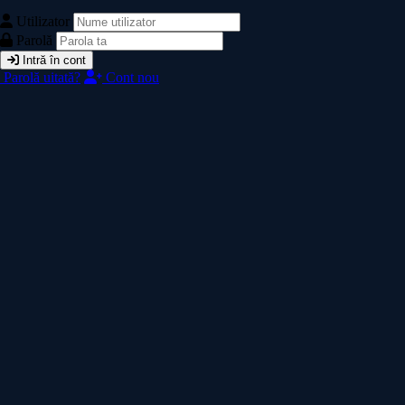
Utilizator
Parolă
Intră în cont
Parolă uitată?
Cont nou