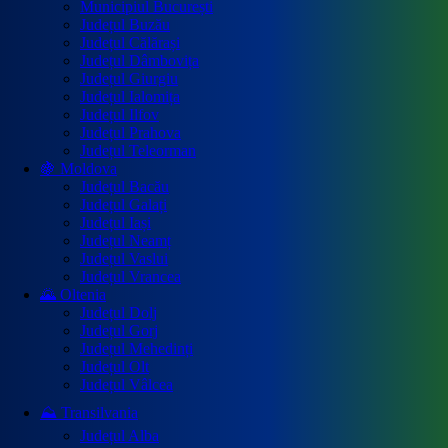
Municipiul București
Județul Buzău
Județul Călărași
Județul Dâmbovița
Județul Giurgiu
Județul Ialomița
Județul Ilfov
Județul Prahova
Județul Teleorman
🍇 Moldova
Județul Bacău
Județul Galați
Județul Iași
Județul Neamț
Județul Vaslui
Județul Vrancea
🌄 Oltenia
Județul Dolj
Județul Gorj
Județul Mehedinți
Județul Olt
Județul Vâlcea
⛰️ Transilvania
Județul Alba