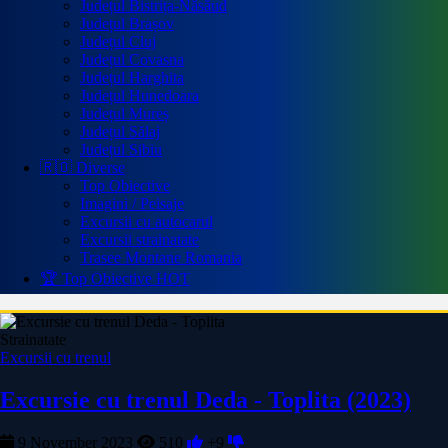
Județul Bistrița-Năsăud
Județul Brașov
Județul Cluj
Județul Covasna
Județul Harghita
Județul Hunedoara
Județul Mureș
Județul Sălaj
Județul Sibiu
🇷🇴 Diverse
Top Obiective
Imagini / Peisaje
Excursii cu autocarul
Excursii strainatate
Trasee Montane Romania
🏆 Top Obiective
HOT
Strainatate
Excursii cu trenul
Excursie cu trenul Deda - Toplita (2023)
9 November 2023
510
+9