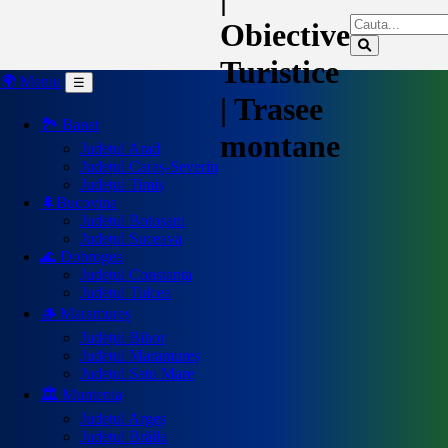
Obiective
Turistice
🌍 Meniu
☰
| Trasee
🏞️ Banat
montane
Județul Arad
Județul Caraș-Severin
Județul Timiș
🌲Bucovina
Județul Botoșani
Județul Suceava
🌊 Dobrogea
Județul Constanța
Județul Tulcea
🪵 Maramureș
Județul Bihor
Județul Maramureș
Județul Satu Mare
🏛️ Muntenia
Județul Argeș
Județul Brăila