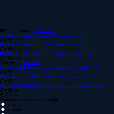
Excursii strainatate
Vezi Toate
Biserica Romano Catolica din Óföldeák, Ungaria (2025)
0
118
Obiective Turistice in Szeged vizitate intr-o zi (2024)
0
419
Obiective turistice in Subotica vizitate intr-o zi (2024)
0
303
Ultimele știri
Vezi Toate
Punct de belvedere pe Semenic inaugurat pe 1 August 2026
0
13
Traseu tematic spre Cetatea dacică Bănița deschis (2026)
0
12
Castelul Teleki din Gornești se redeschide pe 1 august 2026
0
33
Voteaza
Unde preferi sa iti petreci concediul?
La mare
La munte