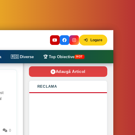
Logare
a
🇷🇴 Diverse
🏆 Top Obiective
HOT
Adaugă Articol
RECLAMA
ost
l
0