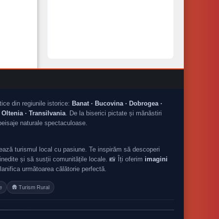
tice din regiunile istorice:
Banat · Bucovina · Dobrogea ·
Oltenia · Transilvania
. De la biserici pictate și mănăstiri
peisaje naturale spectaculoase.
ză turismul local cu pasiune. Te inspirăm să descoperi
nedite și să susții comunitățile locale. 📸 Îți oferim
imagini
planifica următoarea călătorie perfectă.
e
🛖 Turism Rural