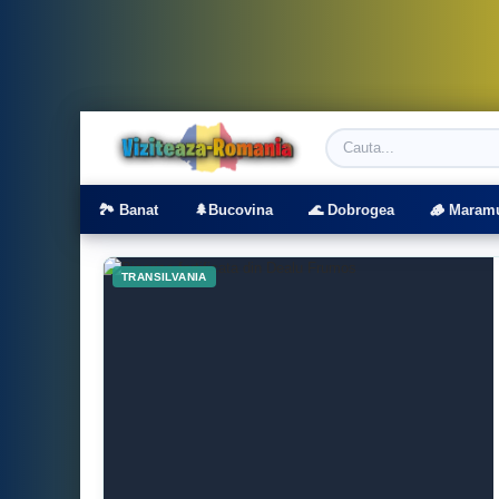
Viziteaza Romania | Obiective Turistice | T
🏞️ Banat
🌲Bucovina
🌊 Dobrogea
🪵 Maram
TRANSILVANIA