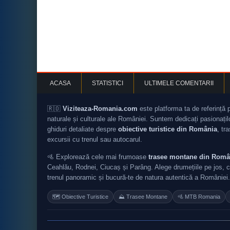
ACASA
STATISTICI
ULTIMELE COMENTARII
🇷🇴
Viziteaza-Romania.com
este platforma ta de referință 
naturale și culturale ale României. Suntem dedicați pasionați
ghiduri detaliate despre
obiective turistice din România
, tr
excursii cu trenul sau autocarul.
🚵 Explorează cele mai frumoase
trasee montane din Româ
Ceahlău, Rodnei, Ciucaș și Parâng. Alege drumețiile pe jos, c
trenul panoramic și bucură-te de natura autentică a României.
🗺️ Obiective Turistice
⛰️ Trasee Montane
🚵 MTB Romania