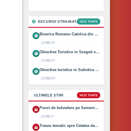
EXCURSII STRAINATATE
VEZI TOATE
Biserica Romano Catolica din Óföldeák, Ungaria (2025)
0
118
Obiective Turistice in Szeged vizitate intr-o zi (2024)
0
421
Obiective turistice in Subotica vizitate intr-o zi (2024)
0
303
ULTIMELE ȘTIRI
VEZI TOATE
Punct de belvedere pe Semenic inaugurat pe 1 August 2026
0
14
Traseu tematic spre Cetatea dacică Bănița deschis (2026)