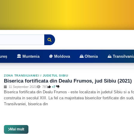
rasee montane
ureș
🏛️ Muntenia
🍇 Moldova
🌄 Oltenia
⛰️ Transilvani
ZONA TRANSILVANIEI
/
JUDETUL SIBIU
Biserica fortificata din Dealu Frumos, jud Sibiu (2021)
11 September 2021
787
+7
Biserica fortificata din Dealu Frumos - este localizata in judetul Sibiu si a f
construita in secolul XIII. La fel ca majoritatea bisericilor fortificate din sudu
Transilvaniei, biserica din
Mai mult