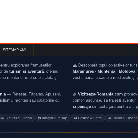
SITEMAP XML
pentru explorarea frumuseților
🏔️ Descoperă topul obiectivelor turis
lor de
turism și aventură
, oferind
Maramureș · Muntenia · Moldova · 
asee montane, rute cu bicicleta și
vechi, până la castele medievale și 
nia
— Retezat, Făgăraș, Apuseni,
🌿
Viziteaza-Romania.com
promovea
iclismul montan sau călătoriile cu
comori ascunse, să trăiești aventuri i
și peisaje
din toată țara pentru a-ți 
🚂 Excursii cu Trenul
📷 Imagini & Peisaje
🏰 Castele & Cetăți
🌊 Lacuri & Cascad