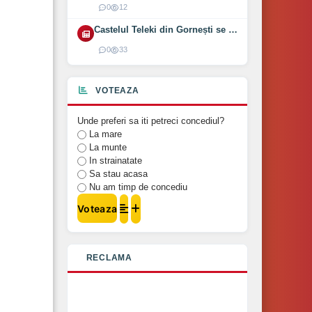
0
12
Castelul Teleki din Gornești se redeschide pe 1 august 2026
0
33
VOTEAZA
Unde preferi sa iti petreci concediul?
La mare
La munte
In strainatate
Sa stau acasa
Nu am timp de concediu
Voteaza
RECLAMA