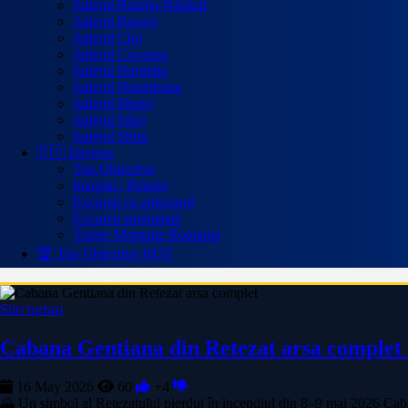
Județul Bistrița-Năsăud
Județul Brașov
Județul Cluj
Județul Covasna
Județul Harghita
Județul Hunedoara
Județul Mureș
Județul Sălaj
Județul Sibiu
🇷🇴 Diverse
Top Obiective
Imagini / Peisaje
Excursii cu autocarul
Excursii strainatate
Trasee Montane Romania
🏆 Top Obiective
HOT
Stiri turism
Cabana Gentiana din Retezat arsa complet 
16 May 2026
60
+4
🌄 Un simbol al Retezatului pierdut în incendiul din 8–9 mai 2026 Caban