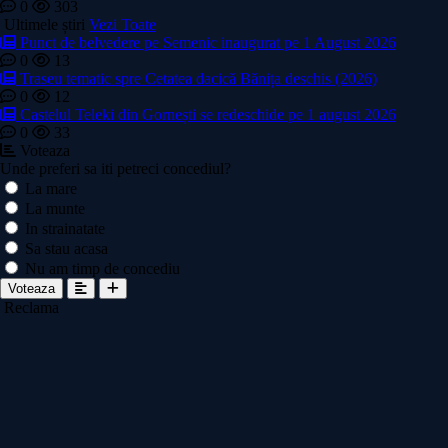
0
303
Ultimele știri
Vezi Toate
Punct de belvedere pe Semenic inaugurat pe 1 August 2026
0
13
Traseu tematic spre Cetatea dacică Bănița deschis (2026)
0
12
Castelul Teleki din Gornești se redeschide pe 1 august 2026
0
33
Voteaza
Unde preferi sa iti petreci concediul?
La mare
La munte
In strainatate
Sa stau acasa
Nu am timp de concediu
Voteaza
Reclama