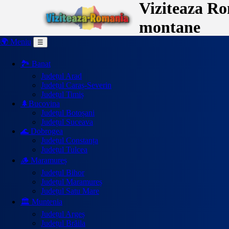
Viziteaza Rom
montane
🌍 Meniu
☰
🏞️ Banat
Județul Arad
Județul Caraș-Severin
Județul Timiș
🌲Bucovina
Județul Botoșani
Județul Suceava
🌊 Dobrogea
Județul Constanța
Județul Tulcea
🪵 Maramureș
Județul Bihor
Județul Maramureș
Județul Satu Mare
🏛️ Muntenia
Județul Argeș
Județul Brăila