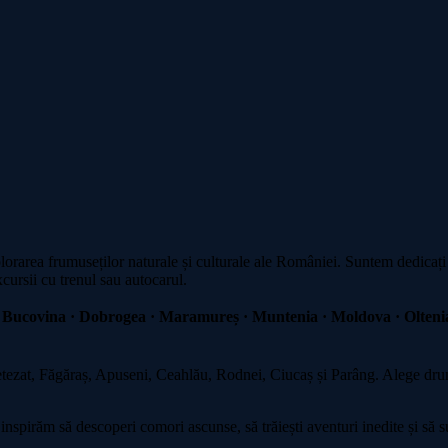
plorarea frumuseților naturale și culturale ale României. Suntem dedicați
xcursii cu trenul sau autocarul.
 Bucovina · Dobrogea · Maramureș · Muntenia · Moldova · Oltenia
zat, Făgăraș, Apuseni, Ceahlău, Rodnei, Ciucaș și Parâng. Alege drumeț
spirăm să descoperi comori ascunse, să trăiești aventuri inedite și să su