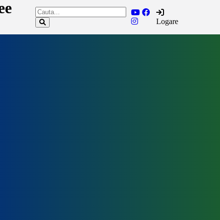
ee
Logare