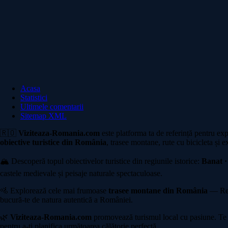
Acasa
Statistici
Ultimele comentarii
Sitemap XML
🇷🇴
Viziteaza-Romania.com
este platforma ta de referință pentru ex
obiective turistice din România
, trasee montane, rute cu bicicleta și e
🏔️ Descoperă topul obiectivelor turistice din regiunile istorice:
Banat ·
castele medievale și peisaje naturale spectaculoase.
🚵 Explorează cele mai frumoase
trasee montane din România
— Rete
bucură-te de natura autentică a României.
🌿
Viziteaza-Romania.com
promovează turismul local cu pasiune. Te in
pentru a-ți planifica următoarea călătorie perfectă.