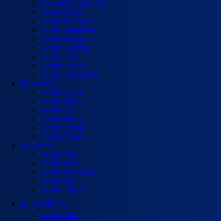
Municipiul București
Județul Buzău
Județul Călărași
Județul Dâmbovița
Județul Giurgiu
Județul Ialomița
Județul Ilfov
Județul Prahova
Județul Teleorman
🍇 Moldova
Județul Bacău
Județul Galați
Județul Iași
Județul Neamț
Județul Vaslui
Județul Vrancea
🌄 Oltenia
Județul Dolj
Județul Gorj
Județul Mehedinți
Județul Olt
Județul Vâlcea
⛰️ Transilvania
Județul Alba