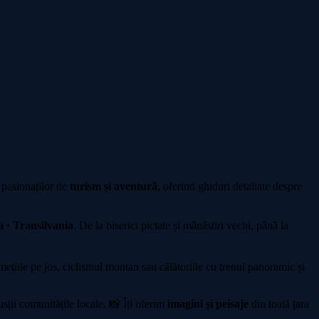
 pasionaților de
turism și aventură
, oferind ghiduri detaliate despre
 · Transilvania
. De la biserici pictate și mănăstiri vechi, până la
iile pe jos, ciclismul montan sau călătoriile cu trenul panoramic și
sții comunitățile locale. 📸 Îți oferim
imagini și peisaje
din toată țara