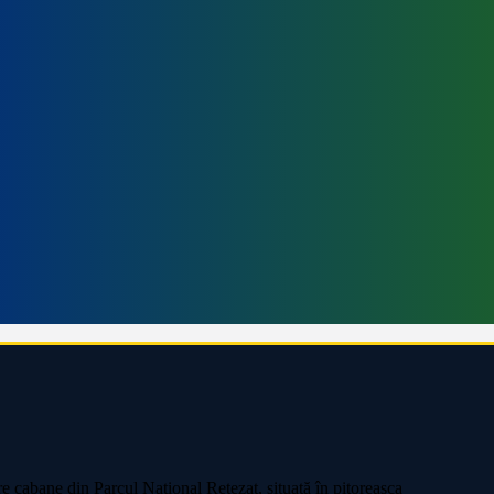
 cabane din Parcul Național Retezat, situată în pitoreasca