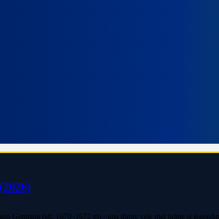
(2026)
a Gențiana (alt. 1670–1672 m) - una dintre cele mai iubite și legendare