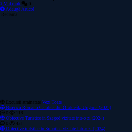
Mai mult
0
Adaugă Articol
Reclama
Excursii strainatate
Vezi Toate
Biserica Romano Catolica din Óföldeák, Ungaria (2025)
0
118
Obiective Turistice in Szeged vizitate intr-o zi (2024)
0
421
Obiective turistice in Subotica vizitate intr-o zi (2024)