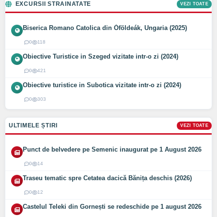
EXCURSII STRAINATATE
VEZI TOATE
Biserica Romano Catolica din Óföldeák, Ungaria (2025)
0
118
Obiective Turistice in Szeged vizitate intr-o zi (2024)
0
421
Obiective turistice in Subotica vizitate intr-o zi (2024)
0
303
ULTIMELE ȘTIRI
VEZI TOATE
Punct de belvedere pe Semenic inaugurat pe 1 August 2026
0
14
Traseu tematic spre Cetatea dacică Bănița deschis (2026)
0
12
Castelul Teleki din Gornești se redeschide pe 1 august 2026