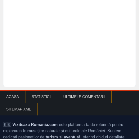
ACASA
STATISTICI
ULTIMELE COMENTARII
SITEMAP XML
🇷🇴
Viziteaza-Romania.com
este platforma ta de referință pentru
explorarea frumuseților naturale și culturale ale României. Suntem
dedicați pasionaților de
turism și aventură
, oferind ghiduri detaliate