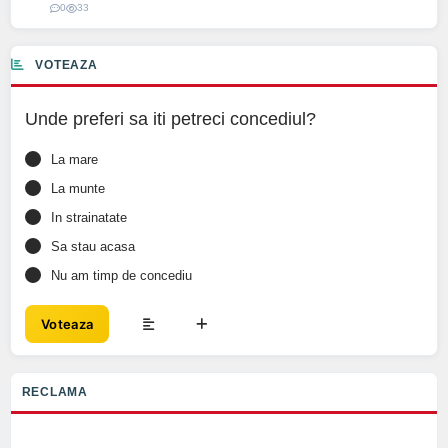
0
33
VOTEAZA
Unde preferi sa iti petreci concediul?
La mare
La munte
In strainatate
Sa stau acasa
Nu am timp de concediu
Voteaza
RECLAMA