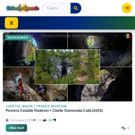
Viziteaza Romania | Obiective Turistice | Trasee mont
☰
MARAMURES
JUDETUL BIHOR
/
TRASEE MONTANE
Pestera Cetatile Radesei + Cheile Somesului Cald (2025)
14 August 2025
112
+10
Mai mult
0