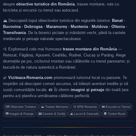
despre
obiective turistice din România
, trasee montane, rute cu
bicicleta și excursii cu trenul sau autocarul.
🏔️ Descoperă topul obiectivelor turistice din regiunile istorice:
Banat ·
Bucovina · Dobrogea · Maramureș · Muntenia · Moldova · Oltenia ·
Transilvania
. De la biserici pictate și mănăstiri vechi, până la castele
medievale și peisaje naturale spectaculoase.
🚵 Explorează cele mai frumoase
trasee montane din România
—
Retezat, Făgăraș, Apuseni, Ceahlău, Rodnei, Ciucaș și Parâng. Alege
drumețiile pe jos, ciclismul montan sau călătoriile cu trenul panoramic și
bucură-te de natura autentică a României.
🌿
Viziteaza-Romania.com
promovează turismul local cu pasiune. Te
inspirăm să descoperi comori ascunse, să trăiești aventuri inedite și să
susții comunitățile locale. 📸 Îți oferim
imagini și peisaje
din toată țara
pentru a-ți planifica următoarea călătorie perfectă.
🗺️ Obiective Turistice
⛰️ Trasee Montane
🚵 MTB Romania
🚂 Excursii cu Trenul
📷 Imagini & Peisaje
🏰 Castele & Cetăți
🌊 Lacuri & Cascade
🛖 Turism Rural