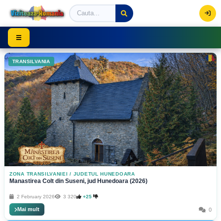
Viziteaza Romania | Obiective Turistice | Trasee mont
☰
TRANSILVANIA
ZONA TRANSILVANIEI
/
JUDETUL HUNEDOARA
Manastirea Colt din Suseni, jud Hunedoara (2026)
2 February 2026
3 320
+25
Mai mult
0