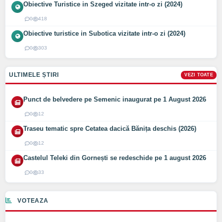
Obiective Turistice in Szeged vizitate intr-o zi (2024)
0
418
Obiective turistice in Subotica vizitate intr-o zi (2024)
0
303
ULTIMELE ȘTIRI
VEZI TOATE
Punct de belvedere pe Semenic inaugurat pe 1 August 2026
0
12
Traseu tematic spre Cetatea dacică Bănița deschis (2026)
0
12
Castelul Teleki din Gornești se redeschide pe 1 august 2026
0
33
VOTEAZA