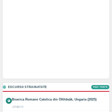
EXCURSII STRAINATATE
VEZI TOATE
Biserica Romano Catolica din Óföldeák, Ungaria (2025)
0
118