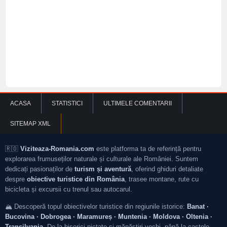
ACASA
STATISTICI
ULTIMELE COMENTARII
SITEMAP XML
🇷🇴
Viziteaza-Romania.com
este platforma ta de referință pentru
explorarea frumuseților naturale și culturale ale României. Suntem
dedicați pasionaților de
turism și aventură
, oferind ghiduri detaliate
despre
obiective turistice din România
, trasee montane, rute cu
bicicleta și excursii cu trenul sau autocarul.
🏔️ Descoperă topul obiectivelor turistice din regiunile istorice:
Banat ·
Bucovina · Dobrogea · Maramureș · Muntenia · Moldova · Oltenia ·