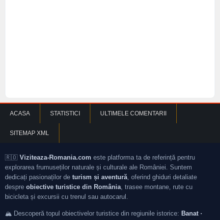
ACASA
STATISTICI
ULTIMELE COMENTARII
SITEMAP XML
🇷🇴
Viziteaza-Romania.com
este platforma ta de referință pentru
explorarea frumuseților naturale și culturale ale României. Suntem
dedicați pasionaților de
turism și aventură
, oferind ghiduri detaliate
despre
obiective turistice din România
, trasee montane, rute cu
bicicleta și excursii cu trenul sau autocarul.
🏔️ Descoperă topul obiectivelor turistice din regiunile istorice:
Banat ·