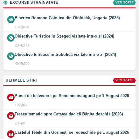
EXCURSII STRAINATATE
VEZI TOATE
Biserica Romano Catolica din Óföldeák, Ungaria (2025)
0
118
Obiective Turistice in Szeged vizitate intr-o zi (2024)
0
422
Obiective turistice in Subotica vizitate intr-o zi (2024)
0
305
ULTIMELE ȘTIRI
VEZI TOATE
Punct de belvedere pe Semenic inaugurat pe 1 August 2026
0
14
Traseu tematic spre Cetatea dacică Bănița deschis (2026)
0
13
Castelul Teleki din Gornești se redeschide pe 1 august 2026