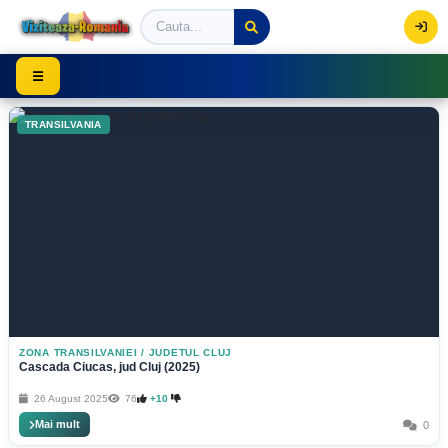
Viziteaza Romania | Obiective Turistice | Trasee mont
☰
TRANSILVANIA
ZONA TRANSILVANIEI
/
JUDETUL CLUJ
Cascada Ciucas, jud Cluj (2025)
26 August 2025
76
+10
Mai mult
0