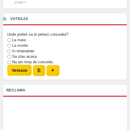
0
33
VOTEAZA
Unde preferi sa iti petreci concediul?
La mare
La munte
In strainatate
Sa stau acasa
Nu am timp de concediu
Voteaza
RECLAMA