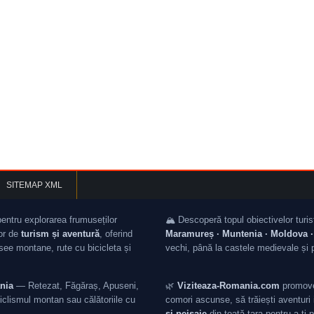
SITEMAP XML
pentru explorarea frumuseților
🏔️ Descoperă topul obiectivelor turis
lor de
turism și aventură
, oferind
Maramureș · Muntenia · Moldova · 
asee montane, rute cu bicicleta și
vechi, până la castele medievale și 
nia
— Retezat, Făgăraș, Apuseni,
🌿
Viziteaza-Romania.com
promovea
iclismul montan sau călătoriile cu
comori ascunse, să trăiești aventuri i