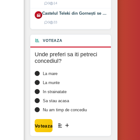
0
14
Castelul Teleki din Gornești se redeschide pe 1 august 2026
0
33
VOTEAZA
Unde preferi sa iti petreci
concediul?
La mare
La munte
In strainatate
Sa stau acasa
Nu am timp de concediu
Voteaza