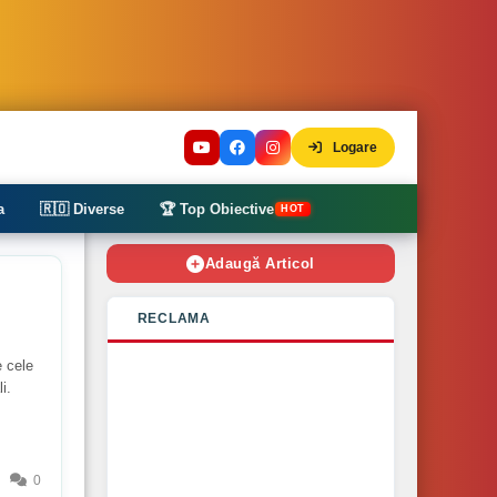
Logare
a
🇷🇴 Diverse
🏆 Top Obiective
HOT
Adaugă Articol
RECLAMA
e cele
i.
0