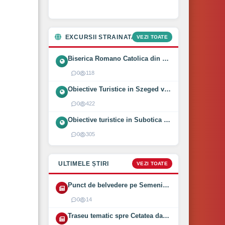
EXCURSII STRAINATATE
VEZI TOATE
Biserica Romano Catolica din Óföldeák, Ungaria (2025)
0
118
Obiective Turistice in Szeged vizitate intr-o zi (2024)
0
422
Obiective turistice in Subotica vizitate intr-o zi (2024)
0
305
ULTIMELE ȘTIRI
VEZI TOATE
Punct de belvedere pe Semenic inaugurat pe 1 August 2026
0
14
Traseu tematic spre Cetatea dacică Bănița deschis (2026)