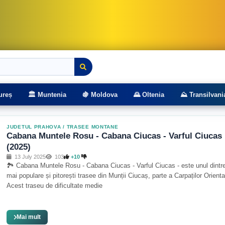
rasee montane
ureș
🏛️ Muntenia
🍇 Moldova
🌄 Oltenia
⛰️ Transilvani
JUDETUL PRAHOVA
/
TRASEE MONTANE
Cabana Muntele Rosu - Cabana Ciucas - Varful Ciucas
(2025)
13 July 2025
103
+10
🏞️ Cabana Muntele Rosu - Cabana Ciucas - Varful Ciucas - este unul dintr
mai populare și pitorești trasee din Munții Ciucaș, parte a Carpaților Oriental
Acest traseu de dificultate medie
Mai mult