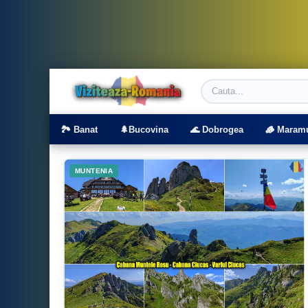
Viziteaza Romania | Obiective Turistice | T
🏞️ Banat
🌲Bucovina
🌊 Dobrogea
🪵 Maram
MUNTENIA