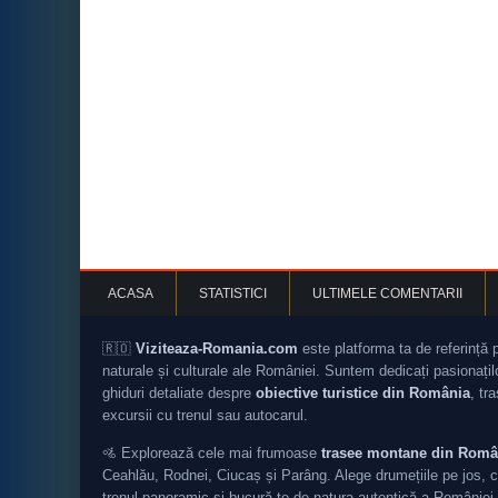
ACASA
STATISTICI
ULTIMELE COMENTARII
🇷🇴
Viziteaza-Romania.com
este platforma ta de referință 
naturale și culturale ale României. Suntem dedicați pasionați
ghiduri detaliate despre
obiective turistice din România
, tr
excursii cu trenul sau autocarul.
🚵 Explorează cele mai frumoase
trasee montane din Româ
Ceahlău, Rodnei, Ciucaș și Parâng. Alege drumețiile pe jos, c