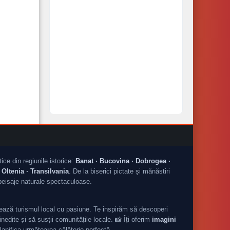
tice din regiunile istorice:
Banat · Bucovina · Dobrogea ·
Oltenia · Transilvania
. De la biserici pictate și mănăstiri
peisaje naturale spectaculoase.
ză turismul local cu pasiune. Te inspirăm să descoperi
nedite și să susții comunitățile locale. 📸 Îți oferim
imagini