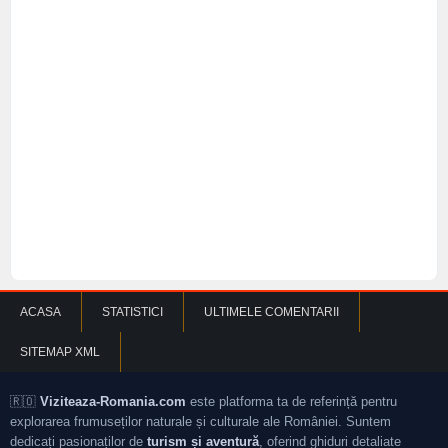
ACASA
STATISTICI
ULTIMELE COMENTARII
SITEMAP XML
🇷🇴
Viziteaza-Romania.com
este platforma ta de referință pentru
explorarea frumuseților naturale și culturale ale României. Suntem
dedicați pasionaților de
turism și aventură
, oferind ghiduri detaliate