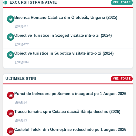
EXCURSII STRAINATATE
VEZI TOATE
Biserica Romano Catolica din Óföldeák, Ungaria (2025)
0
118
Obiective Turistice in Szeged vizitate intr-o zi (2024)
0
422
Obiective turistice in Subotica vizitate intr-o zi (2024)
0
304
ULTIMELE ȘTIRI
VEZI TOATE
Punct de belvedere pe Semenic inaugurat pe 1 August 2026
0
14
Traseu tematic spre Cetatea dacică Bănița deschis (2026)
0
13
Castelul Teleki din Gornești se redeschide pe 1 august 2026