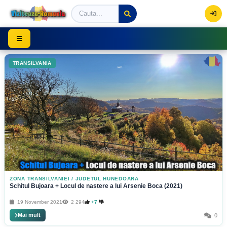
Viziteaza Romania | Obiective Turistice | Trasee mont
☰
TRANSILVANIA
ZONA TRANSILVANIEI
/
JUDETUL HUNEDOARA
Schitul Bujoara + Locul de nastere a lui Arsenie Boca (2021)
19 November 2021
2 294
+7
Mai mult
0