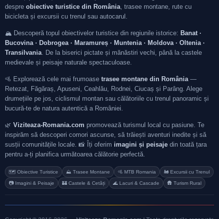
despre
obiective turistice din România
, trasee montane, rute cu
bicicleta și excursii cu trenul sau autocarul.
🏔️ Descoperă topul obiectivelor turistice din regiunile istorice:
Banat ·
Bucovina · Dobrogea · Maramureș · Muntenia · Moldova · Oltenia ·
Transilvania
. De la biserici pictate și mănăstiri vechi, până la castele
medievale și peisaje naturale spectaculoase.
🚵 Explorează cele mai frumoase
trasee montane din România
—
Retezat, Făgăraș, Apuseni, Ceahlău, Rodnei, Ciucaș și Parâng. Alege
drumețiile pe jos, ciclismul montan sau călătoriile cu trenul panoramic și
bucură-te de natura autentică a României.
🌿
Viziteaza-Romania.com
promovează turismul local cu pasiune. Te
inspirăm să descoperi comori ascunse, să trăiești aventuri inedite și să
susții comunitățile locale. 📸 Îți oferim
imagini și peisaje
din toată țara
pentru a-ți planifica următoarea călătorie perfectă.
🗺️ Obiective Turistice
⛰️ Trasee Montane
🚵 MTB Romania
🚂 Excursii cu Trenul
📷 Imagini & Peisaje
🏰 Castele & Cetăți
🌊 Lacuri & Cascade
🛖 Turism Rural