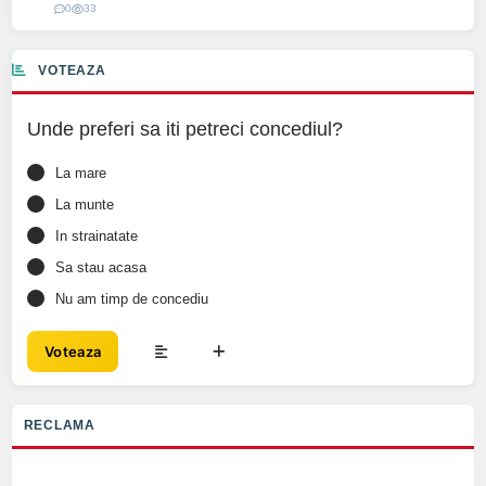
0
33
VOTEAZA
Unde preferi sa iti petreci concediul?
La mare
La munte
In strainatate
Sa stau acasa
Nu am timp de concediu
Voteaza
RECLAMA