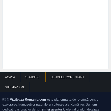
ACASA
STATISTICI
ULTIMELE COMENTARII
SITEMAP XML
🇷🇴
Viziteaza-Romania.com
este platforma ta de referință pentru
explorarea frumuseților naturale și culturale ale României. Suntem
dedicați pasionaților de
turism și aventură
, oferind ghiduri detaliate