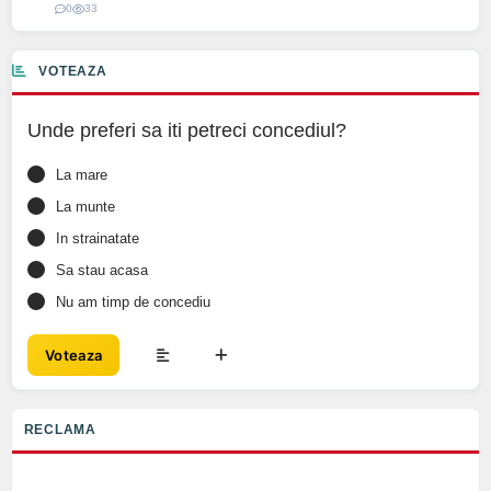
0
33
VOTEAZA
Unde preferi sa iti petreci concediul?
La mare
La munte
In strainatate
Sa stau acasa
Nu am timp de concediu
Voteaza
RECLAMA