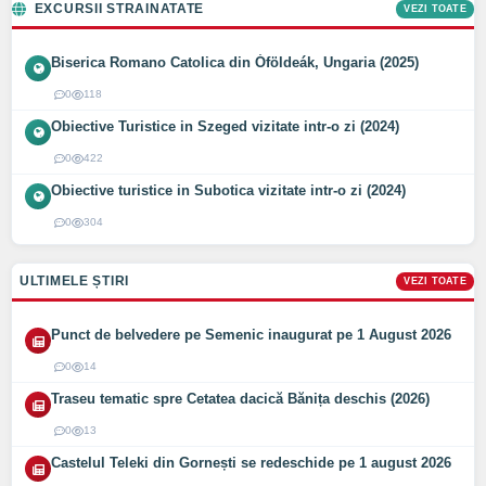
EXCURSII STRAINATATE
VEZI TOATE
Biserica Romano Catolica din Óföldeák, Ungaria (2025)
0
118
Obiective Turistice in Szeged vizitate intr-o zi (2024)
0
422
Obiective turistice in Subotica vizitate intr-o zi (2024)
0
304
ULTIMELE ȘTIRI
VEZI TOATE
Punct de belvedere pe Semenic inaugurat pe 1 August 2026
0
14
Traseu tematic spre Cetatea dacică Bănița deschis (2026)
0
13
Castelul Teleki din Gornești se redeschide pe 1 august 2026