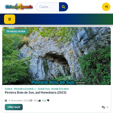
Viziteaza Romania | Obiective Turistice | Trasee mont
☰
TRANSILVANIA
ZONA TRANSILVANIEI
/
JUDETUL HUNEDOARA
Pestera Boiu de Sus, jud Hunedoara (2023)
4 November 2023
501
+11
Mai mult
0