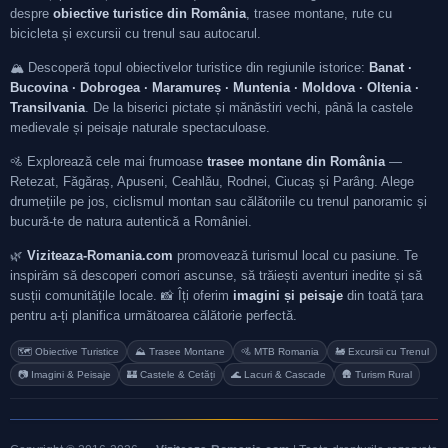
despre
obiective turistice din România
, trasee montane, rute cu
bicicleta și excursii cu trenul sau autocarul.
🏔️ Descoperă topul obiectivelor turistice din regiunile istorice:
Banat ·
Bucovina · Dobrogea · Maramureș · Muntenia · Moldova · Oltenia ·
Transilvania
. De la biserici pictate și mănăstiri vechi, până la castele
medievale și peisaje naturale spectaculoase.
🚵 Explorează cele mai frumoase
trasee montane din România
—
Retezat, Făgăraș, Apuseni, Ceahlău, Rodnei, Ciucaș și Parâng. Alege
drumețiile pe jos, ciclismul montan sau călătoriile cu trenul panoramic și
bucură-te de natura autentică a României.
🌿
Viziteaza-Romania.com
promovează turismul local cu pasiune. Te
inspirăm să descoperi comori ascunse, să trăiești aventuri inedite și să
susții comunitățile locale. 📸 Îți oferim
imagini și peisaje
din toată țara
pentru a-ți planifica următoarea călătorie perfectă.
🗺️ Obiective Turistice
⛰️ Trasee Montane
🚵 MTB Romania
🚂 Excursii cu Trenul
📷 Imagini & Peisaje
🏰 Castele & Cetăți
🌊 Lacuri & Cascade
🛖 Turism Rural