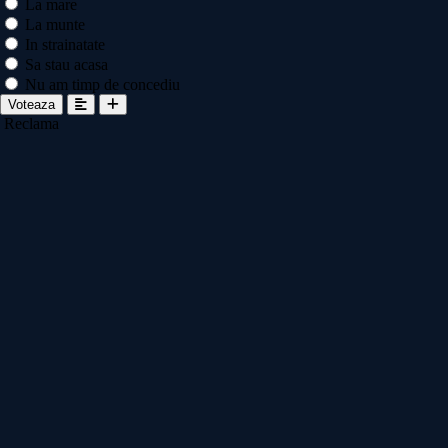
La mare
La munte
In strainatate
Sa stau acasa
Nu am timp de concediu
Voteaza
Reclama