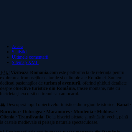
Acasa
Statistici
Ultimele comentarii
Sitemap XML
🇷🇴
Viziteaza-Romania.com
este platforma ta de referință pentru
explorarea frumuseților naturale și culturale ale României. Suntem
dedicați pasionaților de
turism și aventură
, oferind ghiduri detaliate
despre
obiective turistice din România
, trasee montane, rute cu
bicicleta și excursii cu trenul sau autocarul.
🏔️ Descoperă topul obiectivelor turistice din regiunile istorice:
Banat ·
Bucovina · Dobrogea · Maramureș · Muntenia · Moldova ·
Oltenia · Transilvania
. De la biserici pictate și mănăstiri vechi, până
la castele medievale și peisaje naturale spectaculoase.