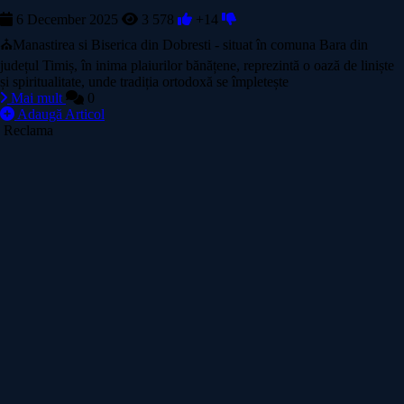
6 December 2025
3 578
+14
⛪Manastirea si Biserica din Dobresti - situat în comuna Bara din
județul Timiș, în inima plaiurilor bănățene, reprezintă o oază de liniște
și spiritualitate, unde tradiția ortodoxă se împletește
Mai mult
0
Adaugă Articol
Reclama