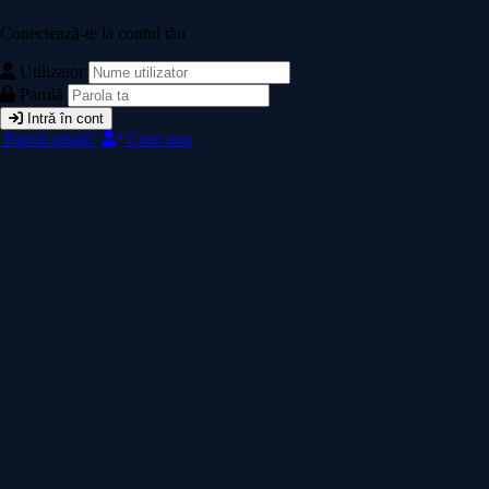
Conectează-te la contul tău
Utilizator
Parolă
Intră în cont
Parolă uitată?
Cont nou