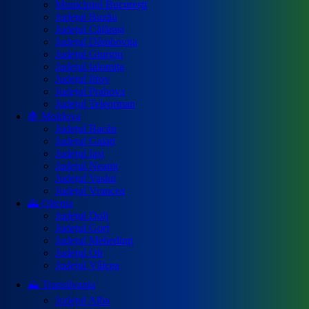
Municipiul București
Județul Buzău
Județul Călărași
Județul Dâmbovița
Județul Giurgiu
Județul Ialomița
Județul Ilfov
Județul Prahova
Județul Teleorman
🍇 Moldova
Județul Bacău
Județul Galați
Județul Iași
Județul Neamț
Județul Vaslui
Județul Vrancea
🌄 Oltenia
Județul Dolj
Județul Gorj
Județul Mehedinți
Județul Olt
Județul Vâlcea
⛰️ Transilvania
Județul Alba