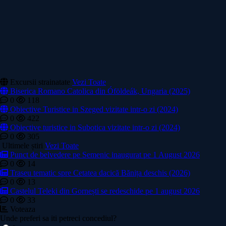
Excursii strainatate
Vezi Toate
Biserica Romano Catolica din Óföldeák, Ungaria (2025)
0
118
Obiective Turistice in Szeged vizitate intr-o zi (2024)
0
422
Obiective turistice in Subotica vizitate intr-o zi (2024)
0
305
Ultimele știri
Vezi Toate
Punct de belvedere pe Semenic inaugurat pe 1 August 2026
0
14
Traseu tematic spre Cetatea dacică Bănița deschis (2026)
0
13
Castelul Teleki din Gornești se redeschide pe 1 august 2026
0
33
Voteaza
Unde preferi sa iti petreci concediul?