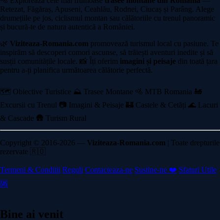
🚵 Explorează cele mai frumoase
trasee montane din România
—
Retezat, Făgăraș, Apuseni, Ceahlău, Rodnei, Ciucaș și Parâng. Alege
drumețiile pe jos, ciclismul montan sau călătoriile cu trenul panoramic
și bucură-te de natura autentică a României.
🌿
Viziteaza-Romania.com
promovează turismul local cu pasiune. Te
inspirăm să descoperi comori ascunse, să trăiești aventuri inedite și să
susții comunitățile locale. 📸 Îți oferim
imagini și peisaje
din toată țara
pentru a-ți planifica următoarea călătorie perfectă.
🗺️ Obiective Turistice
⛰️ Trasee Montane
🚵 MTB Romania
🚂
Excursii cu Trenul
📷 Imagini & Peisaje
🏰 Castele & Cetăți
🌊 Lacuri
& Cascade
🛖 Turism Rural
Copyright © 2016-2026 —
Viziteaza-Romania.com
| Toate drepturile
rezervate 🇷🇴
Termeni & Conditii
Reguli
Contacteaza-ne
Sustine-ne ❤️
Sfaturi Utile
🆘
Bine ai venit