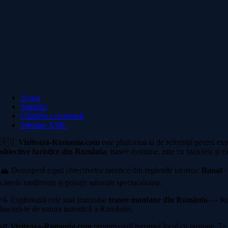
Acasa
Statistici
Ultimele comentarii
Sitemap XML
🇷🇴
Viziteaza-Romania.com
este platforma ta de referință pentru ex
obiective turistice din România
, trasee montane, rute cu bicicleta și e
🏔️ Descoperă topul obiectivelor turistice din regiunile istorice:
Banat ·
castele medievale și peisaje naturale spectaculoase.
🚵 Explorează cele mai frumoase
trasee montane din România
— Rete
bucură-te de natura autentică a României.
🌿
Viziteaza-Romania.com
promovează turismul local cu pasiune. Te in