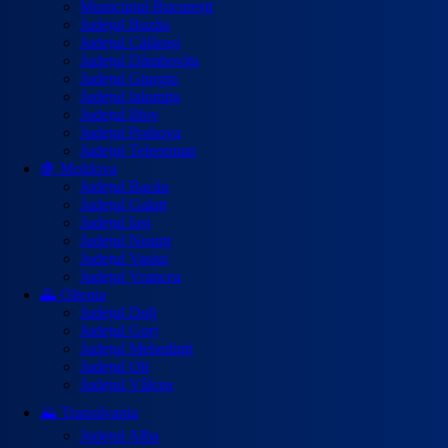
Municipiul București
Județul Buzău
Județul Călărași
Județul Dâmbovița
Județul Giurgiu
Județul Ialomița
Județul Ilfov
Județul Prahova
Județul Teleorman
🍇 Moldova
Județul Bacău
Județul Galați
Județul Iași
Județul Neamț
Județul Vaslui
Județul Vrancea
🌄 Oltenia
Județul Dolj
Județul Gorj
Județul Mehedinți
Județul Olt
Județul Vâlcea
⛰️ Transilvania
Județul Alba