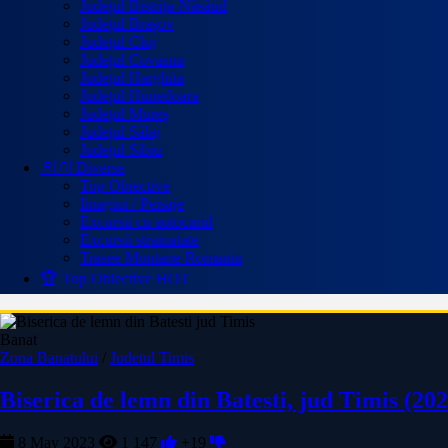
Județul Bistrița-Năsăud
Județul Brașov
Județul Cluj
Județul Covasna
Județul Harghita
Județul Hunedoara
Județul Mureș
Județul Sălaj
Județul Sibiu
🇷🇴 Diverse
Top Obiective
Imagini / Peisaje
Excursii cu autocarul
Excursii strainatate
Trasee Montane Romania
🏆 Top Obiective
HOT
Banat
Zona Banatului
/
Judetul Timis
Biserica de lemn din Batesti, jud Timis (202
8 May 2023
1 147
+19