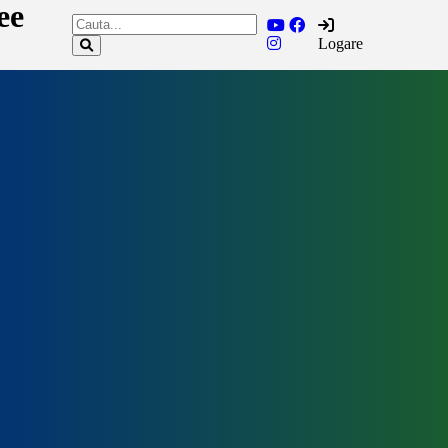
ee
Logare