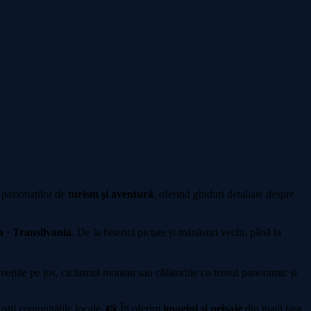
 pasionaților de
turism și aventură
, oferind ghiduri detaliate despre
 · Transilvania
. De la biserici pictate și mănăstiri vechi, până la
iile pe jos, ciclismul montan sau călătoriile cu trenul panoramic și
sții comunitățile locale. 📸 Îți oferim
imagini și peisaje
din toată țara