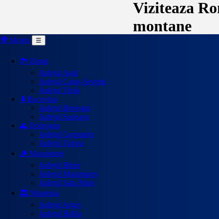
Viziteaza Rom
montane
🌍 Meniu
☰
🏞️ Banat
Județul Arad
Județul Caraș-Severin
Județul Timiș
🌲Bucovina
Județul Botoșani
Județul Suceava
🌊 Dobrogea
Județul Constanța
Județul Tulcea
🪵 Maramureș
Județul Bihor
Județul Maramureș
Județul Satu Mare
🏛️ Muntenia
Județul Argeș
Județul Brăila