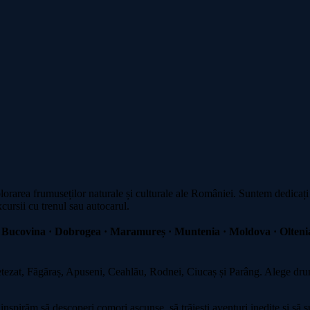
plorarea frumuseților naturale și culturale ale României. Suntem dedicați
xcursii cu trenul sau autocarul.
 Bucovina · Dobrogea · Maramureș · Muntenia · Moldova · Oltenia
zat, Făgăraș, Apuseni, Ceahlău, Rodnei, Ciucaș și Parâng. Alege drumeț
spirăm să descoperi comori ascunse, să trăiești aventuri inedite și să su