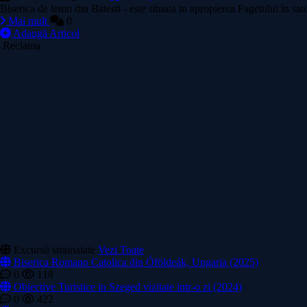
Biserica de lemn din Batesti - este situata in apropierea Fagetului in s
Mai mult
0
Adaugă Articol
Reclama
Excursii strainatate
Vezi Toate
Biserica Romano Catolica din Óföldeák, Ungaria (2025)
0
118
Obiective Turistice in Szeged vizitate intr-o zi (2024)
0
422