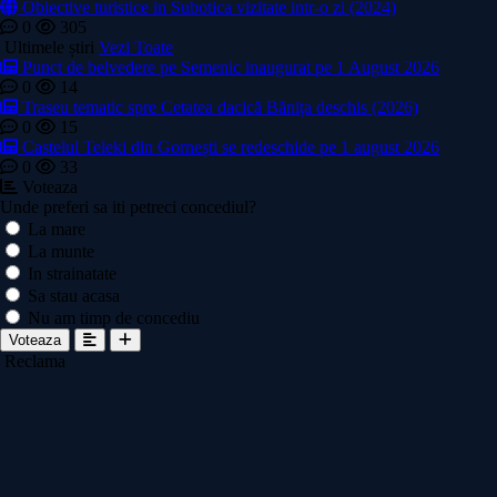
Obiective turistice in Subotica vizitate intr-o zi (2024)
0
305
Ultimele știri
Vezi Toate
Punct de belvedere pe Semenic inaugurat pe 1 August 2026
0
14
Traseu tematic spre Cetatea dacică Bănița deschis (2026)
0
15
Castelul Teleki din Gornești se redeschide pe 1 august 2026
0
33
Voteaza
Unde preferi sa iti petreci concediul?
La mare
La munte
In strainatate
Sa stau acasa
Nu am timp de concediu
Voteaza
Reclama