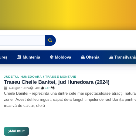
rasee montane
ureș
🏛️ Muntenia
🍇 Moldova
🌄 Oltenia
⛰️ Transilvani
JUDETUL HUNEDOARA
/
TRASEE MONTANE
Traseu Cheile Banitei, jud Hunedoara (2024)
4 August 2024
401
+10
Cheile Banitei - reprezintă una dintre cele mai spectaculoase atracții natura
zonei. Acest defileu îngust, săpat de-a lungul timpului de râul Bănița printr-
masivă de calcar, oferă
Mai mult