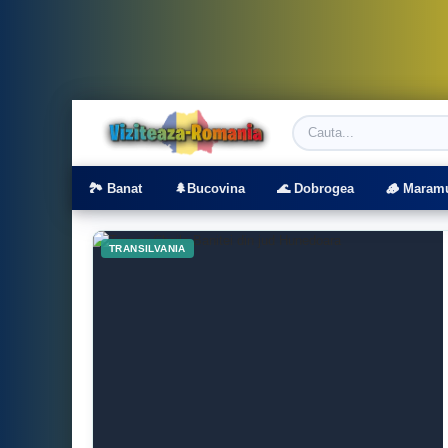
Viziteaza Romania | Obiective Turistice | T
🏞️ Banat
🌲Bucovina
🌊 Dobrogea
🪵 Maram
TRANSILVANIA