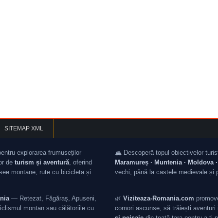
SITEMAP XML
pentru explorarea frumuseților
🏔️ Descoperă topul obiectivelor turis
lor de
turism și aventură
, oferind
Maramureș · Muntenia · Moldova · 
asee montane, rute cu bicicleta și
vechi, până la castele medievale și 
nia
— Retezat, Făgăraș, Apuseni,
🌿
Viziteaza-Romania.com
promovea
iclismul montan sau călătoriile cu
comori ascunse, să trăiești aventuri i