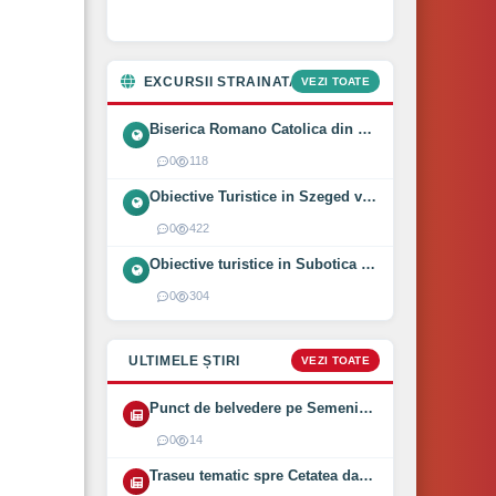
EXCURSII STRAINATATE
VEZI TOATE
Biserica Romano Catolica din Óföldeák, Ungaria (2025)
0
118
Obiective Turistice in Szeged vizitate intr-o zi (2024)
0
422
Obiective turistice in Subotica vizitate intr-o zi (2024)
0
304
ULTIMELE ȘTIRI
VEZI TOATE
Punct de belvedere pe Semenic inaugurat pe 1 August 2026
0
14
Traseu tematic spre Cetatea dacică Bănița deschis (2026)