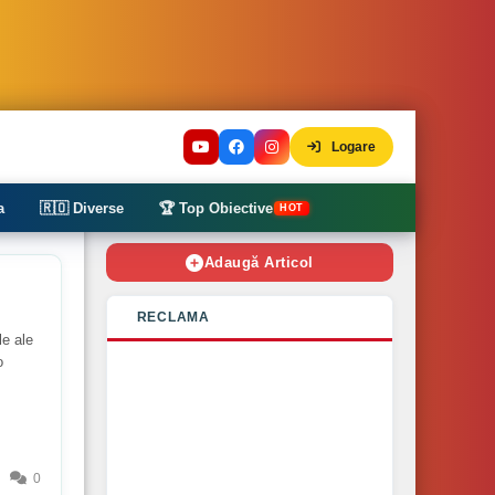
Logare
a
🇷🇴 Diverse
🏆 Top Obiective
HOT
Adaugă Articol
RECLAMA
le ale
o
0