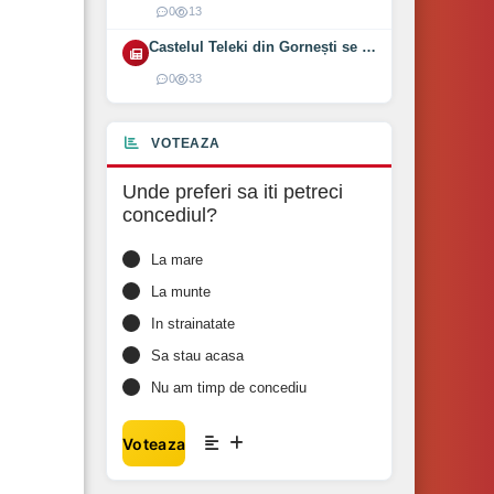
0
13
Castelul Teleki din Gornești se redeschide pe 1 august 2026
0
33
VOTEAZA
Unde preferi sa iti petreci
concediul?
La mare
La munte
In strainatate
Sa stau acasa
Nu am timp de concediu
Voteaza