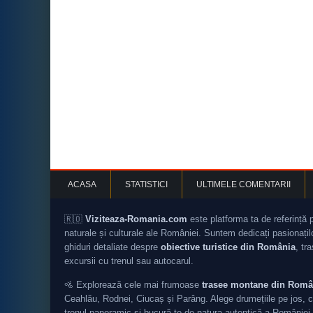
ACASA
STATISTICI
ULTIMELE COMENTARII
🇷🇴
Viziteaza-Romania.com
este platforma ta de referință 
naturale și culturale ale României. Suntem dedicați pasionați
ghiduri detaliate despre
obiective turistice din România
, tr
excursii cu trenul sau autocarul.
🚵 Explorează cele mai frumoase
trasee montane din Româ
Ceahlău, Rodnei, Ciucaș și Parâng. Alege drumețiile pe jos, c