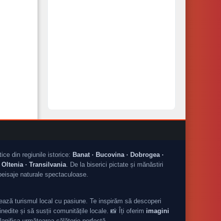
tice din regiunile istorice:
Banat · Bucovina · Dobrogea ·
Oltenia · Transilvania
. De la biserici pictate și mănăstiri
peisaje naturale spectaculoase.
ză turismul local cu pasiune. Te inspirăm să descoperi
nedite și să susții comunitățile locale. 📸 Îți oferim
imagini